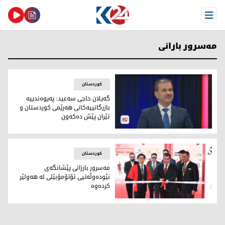
Open Menu
مه‌سرور بارانی
کوردستان
گەیلان حاجی سەعید: پەیوەندییە
بازرگانییەکانی هەرێمی کوردستان و
ئێران پێش دەکەون
گه‌یلان حاجی سه‌عید، سه‌رۆكی ژووری بازرگانیی هه‌ولێر
کوردستان
مه‌سرور بارزانی پێشانگەی
نێودەوڵەتیی ئۆتۆمۆبێلی لە هەولێر
كرده‌وه‌
مه‌سرور بارزانی پێشانگەی نێودەوڵەتیی ئۆتۆمۆبێلی لە هەولێر كر