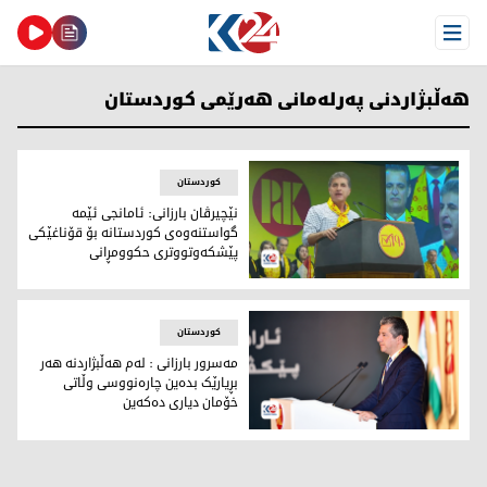
Open Menu
هەڵبژاردنی پەرلەمانی هەرێمی کوردستان
کوردستان
نێچیرڤان بارزانی: ئامانجی ئێمە
گواستنەوەی کوردستانە بۆ قۆناغێکی
پێشکەوتووتری حکوومڕانی
نێچیرڤان بارزانی، جێگری سەرۆکی پارتی
کوردستان
مەسرور بارزانی : لەم هەڵبژاردنە هەر
بڕیارێک بدەین چارەنووسی وڵاتی
خۆمان دیاری دەکەین
مەسرور بارزانی جێگری سەرۆکی پارتی دیموکراتی کوردستان لە