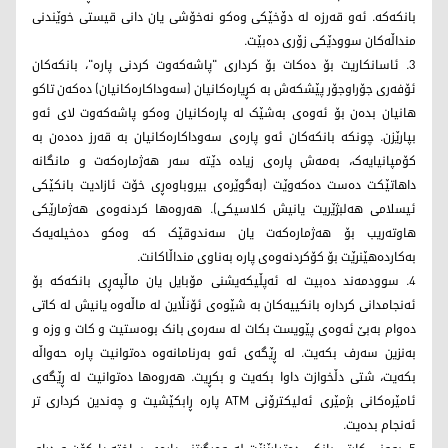
بانکەکە. ئەو قەرزە لە دۆخێکی وەکو نەخۆشی یان دانی قیستی خوێندنی
منداڵەکان سوودێکی زۆری دەبێت.
3. ئاسانکاریت بۆ دەکات بۆ کرداری "پاشەکەوت کردنی پارە"، بانکەکان
ئۆفەری جۆراوجۆر پێشکەش بە کڕیارەکانیان (سەوداکارەکانیان) دەکەن تاکو
هانیان بدەن بۆ ئەوەی بەشێک لە پارەکانیان وەکو پاشەکەوت لای ئەو
بپارێزن. چونکە بانکەکان ئەو پارەی سەوداکارەکانیان بە قەرز دەدەن بە
کۆمپانیایەک، بەمەش پارەی زیادە دێتە سەر هەژمارەکەت و مانگانە
داهاتێکت دەست دەکەوێت (بەگوێرەی بیروباوەڕی خۆت ئازادیت بانکێکی
ئیسلامی هەلبژێریت یانیش کلاسیکی). هەروەها کردنەوەی هەژمارێکی
هاوتەریب بۆ هەژمارەکەت یان سەندوقێک کە وەکو دەخیلەیەک
بەکاردەهێنرێت بۆ کۆکردنەوەی پارە بەناوی منداڵاکانت.
4. سوودمەند دەبیت لە ئەپڵیکەیشنی مۆبایل یان ماڵپەڕی بانکەکە بۆ
ئەنجامدانی کردارە بانکییەکان بە شێوەی ئۆنڵاین لە ماڵەوە یانیش لە کاتی
دەوام بەبێ ئەوەی پێویست بکات لە سەرەی بانک بوەستیت و کات و وزە و
بەنزین سەرف بکەیت. لە ڕێگەی ئەو بەرنامانەوە دەتوانیت پارە حەواڵە
بکەیت، شتی دڵخوازت داوا بکەیت و بکڕیت. هەروەها دەتوانیت لە ڕێگەی
ئامێرەکانی بژمێری ئەلیکترۆنی ATM پارە ڕابکێشیت و چەندین کرداری تر
ئەنجام بدەیت.