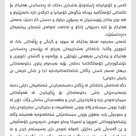
کەس و کۆمپانیانە ڕاستەوخۆ بەشداری دەکات لە ڕەخساندنی هەلیکار بۆ
تاکەکانی کۆمەڵگەیە چونکە بێگومان کۆمپانیا و کارگەی تازە دامەزرێنراو و
لقە نوێ یەکان پێویستییان بە پسپۆڕی جیاواز و دەستی کار دەبێت بەمەش
هەلیکار بۆ تازە دەرچوانی زانکۆ و تەنانەت ئەوانەی شارەزای پیشەیەکن
دەڕەخسێنرێت.
ئەمەی سەرەوە تەنها یەکێکە لە سوود و گرنگی و ڕۆڵەکانی بانک لە
ئابووری وڵاتدا. بانکەکان بەشدارییەکی بەرچاو لە پڕۆسەی ڕەخساندنی
هەلیکار و زیادکردنی بەرهەمی نێوخۆیی و بوژانەوە و گەشەی ئابووری و
خۆشگوزەرانی کۆمەڵگاکاندا دەکەن. بۆیە بەردەوام چاوی حکومەتەکانی
جیهان لەسەر ئاستی چاڵاکی بانکەکانەکانیاندایە (جا چ بانکی تایبەتی بن
یانیش حکومی).
جگە لەمانەش بانکەکان لە ڕێگەی دەتسەبەرکردنی شەفافیەتی دارایی دەبنە
یارمەتیدەرێکی باشی حکومەتەکان بۆ ڕێگریکردن لە هەوڵەکانی
سپیکردنەوەی پارە و قاچاخچێتی کردن و بەهەدەردانی سامانی وڵات. خۆی لە
خۆیدا بوونی سیستەم واتە بوونی شەفافییەت و دیاریکردنی سەرچاوەی پارە
و جموجوڵی پارە، بەهۆی بوونی سیستەمێکی شەفافەوەیە هەمیشە وڵاتە
پێشکەوتووەکانی ئەوڕوپا و ئەمریکا وەکو نمونەی دادپەروەری کۆمەڵایەتی
و بێ گەندەڵی باس دەکرێن. کەواتە ئەوەی دژی بەسیستەم کردن و بە