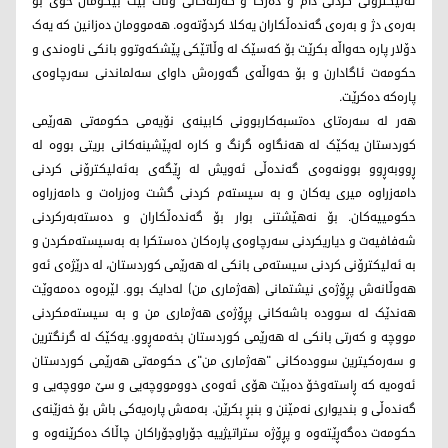
ئەلیکترۆنی کردنی دام و دەزگا و کەرتەکانی وڵات بێت بێگومان خۆی بۆ
بەرەی دژ و بەرەی گەندەڵکاران یەکلا کردۆتەوە. هەموومان دەزانین کە یەک
دۆلار پارە حەواڵە بکرێت بۆ کەسێک لە وڵاتێکی پێشکەوتوو بانکی ناوەندی و
حکومەت ئاگادارن و بۆ حەواڵەی گەورەش داوای سەلماندنی سەرچاوەی
پارەکە دەکرێت.
هەر لە سەرەتای دەتسبەکاربوونی کابینەی نۆیەمی حکومەتی هەرێمی
کوردستان یەکێک لە هەنگاوە گرنگ و کارە لەپێشینەکانی بریتی بووە لە
ڕووبەڕوو بوونەوەی گەندەڵی ئەویش لە ڕێگەی بەئەلیکترۆنی کردنی
دامەزراوە میری یەکان و بە سیستەم کردنی گشت وەزراەت و دامەزراوە
حکومییەکان. بۆ نەهێشتنی بوار بۆ گەندەڵکاران و دەستەبەرکردنی
شەفافیەت و دیاریکردنی سەرچاوەی پارەکان دەستکرا بە بەسیستەمکردن و
بە ئەلیکترۆنی کردنی سیستەمی بانکی لە هەرێمی کوردستان، لە درێژەی ئەو
هەوڵانەش پڕۆژەی نیشتمانی (هەژماری من) لەدایک بوو. لێرەوە دەمەوێت
هەندێک لە سوودە باشەکانی پڕۆژەی هەژماری من و بە سیستەمکردنی
مووچە و کەرتی بانکی لە هەرێمی کوردستان بخەمەڕوو. یەکێک لە گرنگترین
و سەرەکیترین سوودەکانی "هەژماری من"ی حکومەتی هەرێمی کوردستان
ئەوەیە کە ڕاستەوخۆ دەبێت هۆی ئەوەی دوومووچەیی و سێ مووچەیی و
گەندەڵی و بندیواری نەمێنن و بنبڕ بکرێن. بەمەش پارەیەکی باش بۆ خەزێنەی
حکومەت دەگەڕێتەوە و پڕۆژە ستراتیژییە جۆراوجۆراکان چاڵاک دەکرێنەوە و