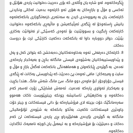
ڕێگرەکانەوە. لەو شارە یان وڵاتەی کە بۆی دەچیت دەتوانیت پارەی هۆتێل و
تەکسی و مۆڵ و بازاڕەکان بە هۆی ئەو کارتەوە بدەیت. لەکاتی ونکردنی
کارتەکەت، یان بە پەیووەندی کردن بە سەنتەری خزمەتگوزاری بانکەکەتەوە
یانیش ڕاستەوخۆ لە ڕێگەی ئەپڵیکەیشن و ماڵپەڕی بانکەکەوە دەتوانیت
کارتەکەت ڕابگریت و بسووتێنیت بۆ ئەوەی کەسێکی تر نەتوانێت بەکاری
بێنێت. دواتر دووبارە داوا لە بانکەکەت دەکەیت کارتێکی ترت بۆ دروست
دەکات.
8. کارتەکان دەرفەتی ئەوە بەخاوەنەکانیان دەبەخشن کە بتوانن کەل و پەل
و پێداویستییەکانیان بەشێوەی قیستی مانگانە بکڕن و بەیەکجار پارەکەی
نەدەن. بە گوێرەی ڕێککەوتن و هەماهەنگی بانکەکەت لەگەڵ بازاڕ و مۆڵ و
سایت و پەیجەکان؛ مافی ئەوەت پێ دەدرێت کە پێداویستی یەکانت لە ڕێگەی
قیستی جۆراوجۆر (بۆ ماوەی دوو مانگ، سێ مانگ، شەش مانگ...هتد) بکڕیت
و بەیەکجار تەواوی پارەکە نەدەیت. ئەمەش فشارێکی زۆرت لەسەر کەم
دەکاتەوە و بەکارهێنانی ئاسانیشە چونکە چیترپێویست ناکات هەموو
سەرەمانگێک خۆت بچیتە لای فرۆشیارەکە بۆ دانی قیستەکانت و چیتر خۆت
چاودێری قیستەکانت ناکەیت، بەڵکو بانکەکە بە شێوەی ئۆتۆماتیکی
مانگانە بە گوێرەی بژاردەی هەلبژێردراو بڕی پارەی قیستەکەت لێ کەم
دەکات و دەینێرێت بۆ فرۆشیارەکە و بە ئیمەیڵ یان کورتە نامەیەک ئاگادارت
دەکاتەوە.