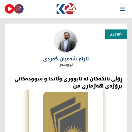
Open Menu
ئابووری
ئارام شەعبان گەردی
ئارام شەعبان گەردی
نووسەر
ڕۆڵی بانکەکان لە ئابووری وڵاتدا و سوودەکانی
پڕۆژەی هەژماری من