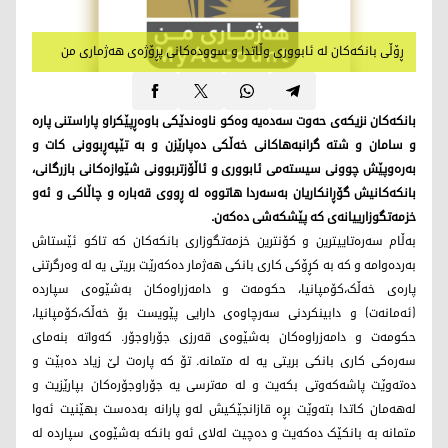
ڕۆڵی بانکەکان لە ئابووری وڵاتدا و سوودەکانی پڕۆژەی هەژماری من
بانکەکان نزیکەی حەوت سەدەیە وەکو ناوەندێکی باوەڕپێکراو پاراستنی پارە
و سامان و شتە گرانبەهاکانی خەڵکی دەپارێزن و بە تێپەڕبوونی کات و
بەرەوپێش چوونی سیستەمی ئابووری و ئاڵۆزتربوونی شێوازەکانی بازرگانی،
بانکەکانیش گۆڕانکاریان بەسەردا هاتووە لە ڕووی قەبارە و چاڵاکی و ئەو
خزمەتگوزارییانەی کە پێشکەشی دەکەن.
بەڵام سەرەتاییترین و کۆنترین خزمەتگوزاری بانکەکان کە تاکو ئێستاش
بەردەوامە و کە بە کڕۆکی کاری بانکی هەژمار دەکەرێت بریتی یە لە وەرگرتنی
پارەی خەڵک،کۆمپانیا، حکومەت و دامەزراوەکان بەشێوەی سپاردە
(ئەمانەت) و دابینکردنی سەرچاوەی دارایی پێویست بۆ خەڵک،کۆمپانیا،
حکومەت و دامەزراوەکان بەشێوەی قەرزی جۆراوجۆر. کەواتە بنەمای
سەرەکی کاری بانکی بریتی یە لە متمانە. تۆ کە پارەت لێ زیاد دەبێت و
دەتەوێت پاشەکەوتی بکەیت و لە مەترسی یە جۆراوجۆرەکان بپارێزیت و
لەهەمان کاتدا بتەوێت بڕە قازانجێکیش لەو پارانە بەدەست بهێنیت ئەوا
متمانە بە بانکێک دەکەیت و دەچیت لەلای ئەو بانکە بەشێوەی سپاردە لە