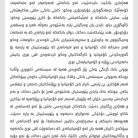
هەژماری بانکیت دایدەنێیت، ئەو بانکەش لەبەرامبەر ئەو متمانەیەت
کۆمەڵێک خزمەتگوزاری جۆراوجۆری وەکو؛ کارتی بانکی، مافی بەکارهێنانی
وێب سایتی بانکەکە و ئەپڵیکەیشنی بانکەکە بۆ کاری پێویستی وەکو؛
ئاڵوگۆڕی دراو، ناردن یان وەرگرتنی پارە بەشێوەی حەوڵە، قەرز و وسلفەی
جۆراوجۆر...هتد پێشکەشت دەکات. دواتر بانکەکە ئەو پارانەی کە بە ئەمانەت
وەریگرتوون بە چاودێری و سەرپەرشتییاری بانکی ناوەندی حکومەت، وەکو
قەرز دەیداتە تاک، کۆمپانیا و ئەو لایەنانەی کە پێویستییان بە پارەیە بۆ
گەورەکردنی کۆمپانیا و کارگەکانیان وەکو کردنەوەی لقی نوێ، یانیش
دامەزراندنی پڕۆژە و کۆمپانیایەکی نوێ.
بوونی بانک گرنگی یەکی زۆر گەورەی هەیە لە سیستەمی ئابووری وڵاتدا
چونکە بەبوونی سیستەمی بانکی چالاک چیتر کۆمپانیاکان، خاوەن بیرۆکەکان
لەبەر هۆکاری بێ پارەیی ناچار نابن کۆمپانیا و پڕۆژەکانیان دابخەن و ئیفلاس
بکەن. چونکە بانک پارەی پێویستیان بەشێوەی قەرز بۆ دابین دەکات و بەم
کردارەش چەندین خێزان کە بژێویان لەسەر ئەو کۆمپانیا و پڕۆژانەیە لە بێکاری
و هەژاری ڕزگاریان دەبێت. بانکەکان فریادڕەسی باشن بۆ ئەو کەسانەی لە
ناکاو تووشی دۆخێکی نەخوازراو دەبنەوە و پێویستییان بە پارە دەبێت،
هەروەها دابینکەر و سەرچاوەی دارایین (سەرمایە) بۆ ئەو گەنجانەی کە
بیرۆکەی کاریان هەیە یان ئەو کۆمپانیانەی کە دەیانەوێت لقی نوێ بکەنەوە
و چاڵاکییەکانیان فراوانتر بکەن. کاتێک بانک قەرز دابین دەکات بۆ ئەو جۆرە