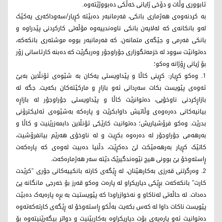
ئابووری وڵات و دۆخی ژایانی خەڵکی دەبووژێتەوە.
بە کردنەوەی هەژماری بانکی، فەرمانبەر دەبێتە کڕیار/سەوداکەری یەکێک
لەو بانکانەی کە لەلایەن بانکی ناوەندییەوە مۆڵەتی کارکردنی پێدراوە و
بانکی فەرمی و جێگەی متمانەن. کە فەرمانبەر بووە موشتەری بانکەکە،
دەتوانێت سوود لە خزمەتگوزاری جۆراوجۆر وەربگرێت کە دەبنە کارئاسانی زۆر
بۆ ژیانی ڕۆژانە وەکو؛
1. وەکو کڕیار: کڕینی کاڵا و پێداویستی یەکان بە شێوەی ئۆنڵاین بەبێ
ئەوەی پێویست بکات سەردانی ئەو بازاڕ و مارکێتەکان بکەیت. جگە لە
بازاڕکردنی ناوخۆیی، دەتوانرێت کاڵا و پێداویستی جۆراوجۆر لە بازاڕە
بیانیەکانی دەرەوەی وڵاتیش داوابکرێت و پارەکە بەشێوەی ئەلیکترۆنی
بدرێت. وەکو فرۆشیاریش؛ دەتوانیت کارێکی ئۆنڵاین دابمەزرێنیت و کاڵا و
بەرهەمی جۆراوجۆر لە دەرەوە بکڕیت و لە ناوخۆی هەرێم بیانفرۆشیت،
کاتێک کڕیار بەرهەمێکت لێ دەکڕێت، دڵنیا دەبیت لەوەی کە پارەکەت
ڕاستەوخۆ بێ بوونی هیچ نێوەندگیرێک دێتە سەر هەژمارەکەت.
2. وەرگرتنی قەرزی بەکارهێنان، لە ڕێگەی کارتە بانکییەکانی جۆری "کرێدت
کارت" بانکەکەت بڕێکی دیاریکراو لە پارەت وەکو قەرز بۆ خەرجی مانگانە پێ
دەدات. لە حاڵەتی لەناکاو و نەخوازراودا کە پێویستیت بە بڕە پارەیەک دەبێت
پێویست ناکات داوا لە کەس بکەیت بەڵکو ڕاستەوخۆ لە ڕێگەی کارتەکەتەوە
دەتوانیت ئەو پارەیەی بۆت دیاریکراوە بەکاربێنیت و دواتر بیگەڕێنیتەوە بۆ