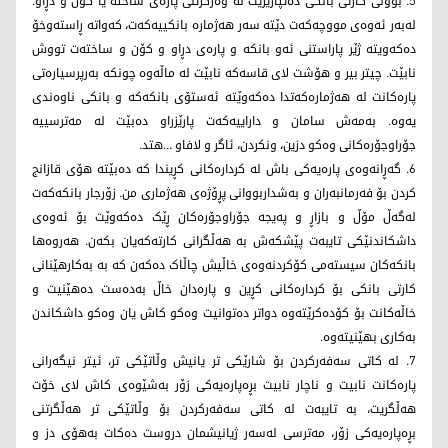
5. بوونی کارتی بانکی دەتپارێزێت لە وەرگرتنی پارەی ساختە یا کۆن و دڕاو.
لەبەر ئەوەی مووچەکەت دێتە سەر هەژمارە بانکییەکەت، کەواتە ڕاستەوخۆ
دەکەویتە ژێر پاراستنی ئەو بانکە و پارەی دڕاو و کۆن و ساختەت تووش
نابێت. چیتر بیر و هۆشت لای قاسەکە نابێت لە ماڵەوە چونکە بەرپرسیارەتی
پارەکانت لە هەژمارەکەتدا دەکەوێتە ئەستۆی بانکەکە و بانکی ناوەندی
یەوە. بەمەش سامان و داراییەکەت پارێزراو دەبێت لە مەترسییە
جۆراوجۆرەکانی وەکو دزین، ونکردن، ئاگر و لافاو ...هتد.
6. گەڕانەوەی پارەیەکی باش لە کردارەکانی کڕیندا کە دەبێتە هۆی قازانج
کردن بۆ فەرمانبەران و بەشداربووانی پڕۆژەی هەژماری من. زۆرجار بانکەکەت
لەگەڵ مۆڵ و بازاڕ و پەیجە جۆراوجۆرەکان ڕێک دەکەوێت بۆ ئەوەی
داشکاندنێکی تایبەت پێشکەش بە هەڵگرانی کارتەکەیان بکەن. هەروەها
بانکەکان سیستەمی کۆکردنەوەی خاڵیش چاڵاک دەکەن کە بە بەکارهێنانی
کارتی بانکی بۆ کردارەکانی کڕین و پارەدان خاڵ بەدەست دەهێنیت و
خاڵەکانت بۆ کۆدەکرێتەوە دواتر دەتوانیت وەکو کاش یان وەکو داشکاندن
بەکاری بهێنیتەوە.
7. لە کاتی سەفەرکردن بۆ شارێکی تر یانیش وڵاتێکی تر، ئیتر نیگەرانی
پارەکانت نابیت و ناچار نابیت بڕەپارەیەکی زۆر بەشێوەی کاش لای خۆت
هەڵگریت، بە تایبەت لە کاتی سەفەرکردن بۆ وڵاتێکی تر هەڵگرتنی
بڕەپارەیەکی زۆر، مەترسی لەسەر ژیانیشمان دروست دەکات بەهۆی دز و