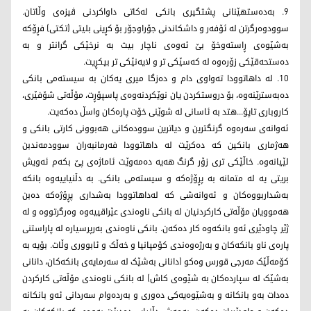
9. بەدەستهێنانی پشتگیری بانکی لەکاتی داواکردنی ڤیزەی وڵاتان.
سوودوەرگرتن لە ئۆفەر و داشکاندنی جۆراوجۆر بۆ کڕینی بلیتی (تکتی) فڕۆکە
بەشێوەی ڕاستەوخۆ بێ ئەوەی ناچار بیت بە نرخێکی گرانتر و بە
دەستحەقێکی زۆرەوە لە کەسێکی تر و لایەنێکی تر بیکڕیت.
10. لە داهاتوودا تەواوی دام و دەزگا میری یەکان بە سیستەمی بانکی
دەبەسترێنەوە، بۆ دروستکردن یان نوێکردنەوەی پاسپۆڕت، مۆڵەتی شۆفێری،
کاروباری تاپۆ...هتد بە ئاسانی لە شوێنی خۆت پارەکان واسڵ دەکەیت.
ئەوانەی سەرەوە گرنگترین و دیاترین سوودەکانی هەبوونی کارتی بانکی و
هەژماری بانکین کە دەکرێت لە داهاتوودا فەرمانبەران سوودمەندبن
لێیانەوە. خاڵێکی تری زۆر گرنگ هەیە دەمەوێت ئاماژەی پێ بکەم ئەویش
بریتی یە لە متمانە بە پڕۆژەکە و سیستەمی بانکی. بە دڵنیاییەوە بانکە
بەشداربووەکان و ئەوانەشی کە لەداهاتوودا بەشداری پڕۆژەکە دەبن
هەموویان مۆڵەتی کارکردنیان لە بانکی ناوەندی عێراقییەوە وەرگرتووە و لە
ژێر چاودێری ئەو بانکەوە کار دەکەن. بانکی ناوەندی بەرپرسیارە لە پاراستنی
پارەی ناو بانکەکان و بەرژەوەندی کۆمپانیا و خەڵک و ئابووری وڵات. بۆیە بە
کۆمەڵێک مەرجی قورس وەکو (دانانی بەشێک لە سەرمایەی بانکەکان، دانانی
بەشێک لە سپاردەکان بە شێوەی کاش) لە بانکی ناوەندی مۆڵەتی کارکردن
دەدات بەو بانکانە و بەشێوەیەکی دەوری و بەردەوام سەردانی ئەو بانکانە