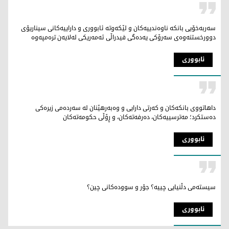
سەربەخۆیی بانکە ناوەندییەکان و لێکەوتە ئابووری و داراییەکانی سیناریۆی
دوورخستنەوەی سەرۆکی یەدەگی فیدراڵی ئەمه‌ریکی لەلایەن ترەمپەوە
ئابووری
داهاتووی بانكەکان و کەرتی دارایی و وەبەرهێنان لە سەردەمی زیرەکی
دەستكرد؛ مەترسییەكان، دەرفەتەكان، و ڕۆڵی حکومەتەکان
ئابووری
سیستەمی دڵنیایی چییە؟ جۆر و سوودەکانی چین؟
ئابووری