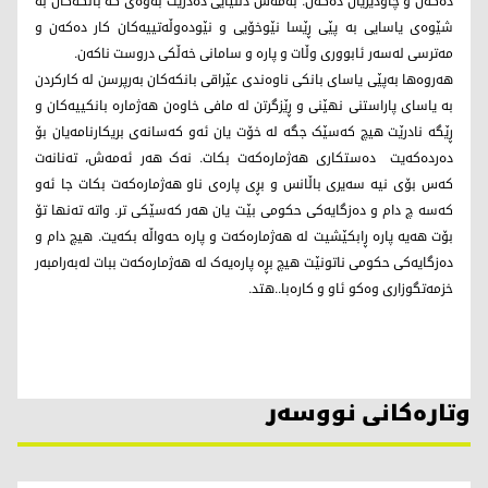
دەکەن و چاودێریان دەکەن. بەمەش دڵنیایی دەدرێت بەوەی کە بانکەکان بە
شێوەی یاسایی بە پێی ڕێسا نێوخۆیی و نێودەوڵەتییەکان کار دەکەن و
مەترسی لەسەر ئابووری وڵات و پارە و سامانی خەڵکی دروست ناکەن.
هەروەها بەپێی یاسای بانکی ناوەندی عێراقی بانکەکان بەرپرسن لە کارکردن
بە یاسای پاراستنی نهێنی و ڕێزگرتن لە مافی خاوەن هەژمارە بانکییەکان و
ڕێگە نادرێت هیچ کەسێک جگە لە خۆت یان ئەو کەسانەی بریکارنامەیان بۆ
دەردەکەیت دەستکاری هەژمارەکەت بکات. نەک هەر ئەمەش، تەنانەت
کەس بۆی نیە سەیری باڵانس و بڕی پارەی ناو هەژمارەکەت بکات جا ئەو
کەسە چ دام و دەزگایەکی حکومی بێت یان هەر کەسێکی تر. واتە تەنها تۆ
بۆت هەیە پارە ڕابکێشیت لە هەژمارەکەت و پارە حەواڵە بکەیت. هیچ دام و
دەزگایەکی حکومی ناتونێت هیچ بڕە پارەیەک لە هەژمارەکەت ببات لەبەرامبەر
خزمەتگوزاری وەکو ئاو و کارەبا..هتد.
وتارەکانی نووسەر