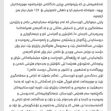
ئەخلاقییەش بن کە پێچەوانەی بڕیاری دادگاکەی خۆشیانەوە مووچەكانیان
بڕیوە ، نەوتەکە تەسلیم كرا و داهاتی نانەوتیش بۆ 120 ملیار دینار بەرز
كرایەوە.
پارتی دیموكراتی كوردستان كە ئەم جوامێرانە سەرکردایەتی بکەن و پارێزەری
سەقامگیری و ئارامی و ئاسایش خەڵكی بن و لە گەرمەی قەیرانەکاندا
وەرچەرخانی کارەبای 24 کاتژمێری و گەیاندنی ئاو و خزمەتگوزاری و
دروستکردنی ڕێگاوبان و پشتێنەی سەوزایی و ڕانەوەستانی پەروەردە و
خوێندنی منداڵەکانمان بێت و سەروماڵی هاوڵاتیان پارێزراو بێت ئیتر چۆن
دۆست و دوژمن حسابی ووردی بۆ ناكەن، ئیتر چۆن لەناو گەرمەی
دژایەتیکردنی کورد لە ڕۆژهەڵاتی ناوەڕاست و هێزە میلیشیاتەکانی عێراق و
پیاوەکانی لەنێوخۆی هەرێمدا لێی ناتۆقێنن و بەردەوام هێرشی نابەجێ و
پڕوپاگەندە و تەشهیری و ئاشوپ و جەنجاڵی دروست ناكەن؟.
تۆی دەنگدەری کوردو كوردستانی ، ئەگەر بتەوێت لە ئارامی و سەقامگیری
بژیت و مووچەکەت لەناو قوڕگی هێزە داخ لەدڵەکانی دژ بە کورد لە بەغدا
دەربهێنیت و سەروەری و کەرامەتت پارێزراو بێت، ناوچە کوردستانییەکان
بگەڕێنەوە سەر هەرێمی کوردستان، خزمەتگوزارییەکانی تەندروستی و
پەروەردە و کارەبا و ئاو بەردەوام بێت و خۆت و منداڵەکەت لەناو ئارامی و
گەشەسەندندا بن، هەلی کار و ژیانێکی بەختەوەر و خۆشگوزەرانی بۆ خۆت و