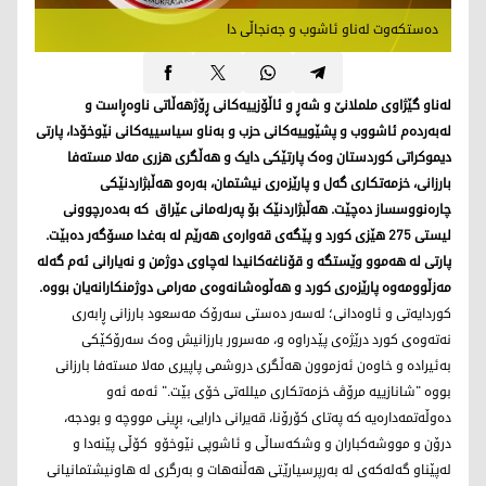
دەستکەوت لەناو ئاشوب و جەنجاڵی دا
لەناو گێژاوی ململانێ و شەڕ و ئاڵۆزییەکانی ڕۆژهەڵاتی ناوەڕاست و
لەبەردەم ئاشووب و پشێوییەکانی حزب و بەناو سیاسییەكانی نێوخۆدا، پارتی
دیموکراتی کوردستان وەک پارتێکی دایک و هەڵگری هزری مەلا مستەفا
بارزانی، خزمەتکاری گەل و پارێزەری نیشتمان، بەرەو هەڵبژاردنێکی
چارەنووسساز دەچێت. هەڵبژاردنێک بۆ پەرلەمانی عێراق کە بەدەرچوونی
لیستی 275 هێزی کورد و پێگەی قەوارەی هەرێم لە بەغدا مسۆگەر دەبێت.
پارتی لە هەموو وێستگە و قۆناغەکانیدا لەچاوی دوژمن و نەیارانی ئەم گەلە
مەزڵوومەوە پارێزەری کورد و هەڵوەشانەوەی مەرامی دوژمنكارانەیان بووە.
کوردایەتی و ئاوەدانی؛ لەسەر دەستی سەرۆک مەسعود بارزانی ڕابەری
نەتەوەی کورد درێژەی پێدراوە و، مەسرور بارزانیش وەک سەرۆکێکی
بەئیرادە و خاوەن ئەزموون هەڵگری دروشمی پاپیری مەلا مستەفا بارزانی
بووە "شانازییە مرۆڤ خزمەتکاری میللەتی خۆی بێت." ئەمە ئەو
دەوڵەتمەدارەیە کە پەتای کۆرۆنا، قەیرانی دارایی، بڕینی مووچە و بودجە،
درۆن و مووشەکباران و وشکەساڵی و ئاشوپی نێوخۆو کۆڵی پێنەدا و
لەپێناو گەلەکەی لە بەرپرسیارێتی هەڵنەهات و بەرگری لە هاونیشتمانیانی