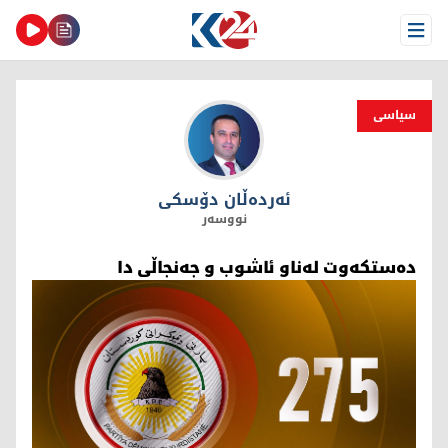
Open Menu
سیاسی
ئەردەڵان دۆسکی
ئەردەڵان دۆسکی
نووسەر
دەستکەوت لەناو ئاشوب و جەنجاڵی دا