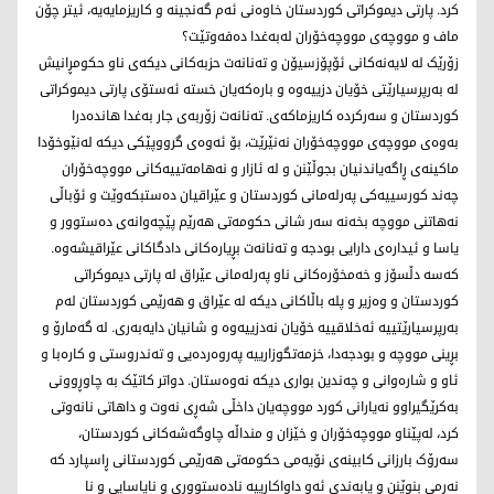
کرد. پارتی دیموکراتی کوردستان خاوەنی ئەم گەنجینە و کاریزمایەیە، ئیتر چۆن
ماف و مووچەی مووچەخۆران لەبەغدا دەفەوتێت؟
زۆرێک لە لایەنەکانی ئۆپۆزسیۆن و تەنانەت حزبەکانی دیکەی ناو حکومڕانیش
لە بەرپرسیارێتی خۆیان دزییەوە و بارەکەیان خستە ئەستۆی پارتی دیموکراتی
کوردستان و سەرکردە کاریزماکەی. تەنانەت زۆربەی جار بەغدا هاندەدرا
بەوەی مووچەی مووچەخۆران نەنێرێت، بۆ ئەوەی گرووپێکی دیکە لەنێوخۆدا
ماکینەی ڕاگەیاندنیان بجوڵێنن و لە ئازار و نەهامەتییەکانی مووچەخۆران
چەند کورسییەکی پەرلەمانی کوردستان و عێراقیان دەستبکەوێت و ئۆباڵی
نەهاتنی مووچە بخەنە سەر شانی حكومەتی هەرێم پێچەوانەی دەستوور و
یاسا و ئیدارەی دارایی بودجە و تەنانەت بڕیارەكانی دادگاكانی عێراقیشەوە.
کەسە دڵسۆز و خەمخۆرەکانی ناو پەرلەمانی عێراق لە پارتی دیموکراتی
کوردستان و وەزیر و پلە باڵاکانی دیکە لە عێراق و هەرێمی کوردستان لەم
بەرپرسیارێتییە ئەخلاقییە خۆیان نەدزییەوە و شانیان دایەبەری. لە گەمارۆ و
بڕینی مووچە و بودجەدا، خزمەتگوزارییە پەروەردەیی و تەندروستی و کارەبا و
ئاو و شارەوانی و چەندین بواری دیکە نەوەستان. دواتر کاتێک بە چاوڕوونی
بەكرێگیراوو نەیارانی کورد مووچەیان داخڵی شەڕی نەوت و داهاتی نانەوتی
کرد، لەپێناو مووچەخۆران و خێزان و منداڵە چاوگەشەکانی کوردستان،
سەرۆک بارزانی کابینەی نۆیەمی حکومەتی هەرێمی کوردستانی ڕاسپارد کە
نەرمی بنوێنن و پابەندی ئەو داواکارییە نادەستووری و نایاسایی و نا