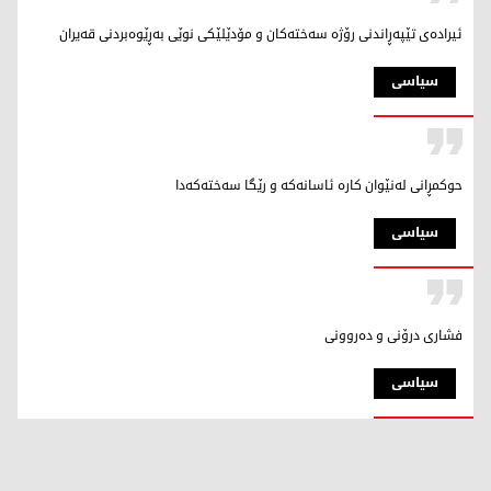
ئیرادەی تێپەڕاندنی رۆژە سەختەكان و مۆدێلێكی نوێی بەڕێوەبردنی قەیران
سیاسی
حوكمڕانی لەنێوان كارە ئاسانەكە و رێگا سەختەكەدا
سیاسی
فشاری درۆنی و دەروونی
سیاسی