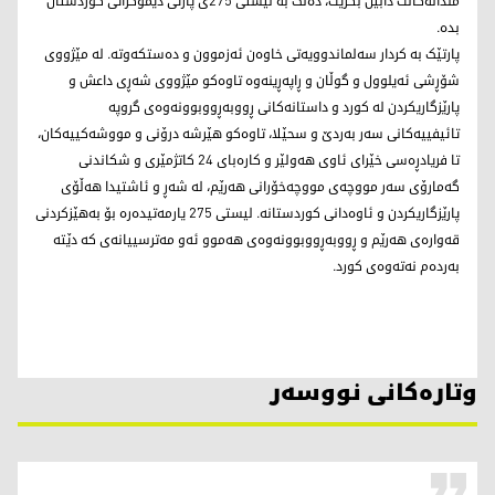
منداڵەکانت دابین بکرێت، دەنگ بە لیستی 275ی پارتی دیموکراتی کوردستان
بدە.
پارتێک بە کردار سەلماندوویەتی خاوەن ئەزموون و دەستکەوتە. لە مێژووی
شۆڕشی ئەیلوول و گوڵان و ڕاپەڕینەوە تاوەکو مێژووی شەڕی داعش و
پارێزگاریکردن لە کورد و داستانەکانی ڕووبەڕووبوونەوەی گروپە
تائیفییەکانی سەر بەردێ و سحێلا، تاوەکو هێرشە درۆنی و مووشەکییەکان،
تا فریادڕەسی خێرای ئاوی هەولێر و کارەبای 24 کاتژمێری و شکاندنی
گەمارۆی سەر مووچەی مووچەخۆرانی هەرێم، لە شەڕ و ئاشتیدا هەڵۆی
پارێزگاریکردن و ئاوەدانی کوردستانە. لیستی 275 یارمەتیدەرە بۆ بەهێزکردنی
قەوارەی هەرێم و ڕووبەڕووبوونەوەی هەموو ئەو مەترسییانەی کە دێتە
بەردەم نەتەوەی کورد.
وتارەکانی نووسەر