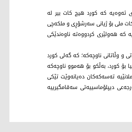
 ئەوەیە کە کورد هیچ کات بیر لە
کات ملی بۆ ژیانی سەرشۆڕی و ملکەچی
یە کە هەولێری کردووەتە ناوەندێکی
ی و وڵاتانی ناوچەکە؛ کە گەلی کورد
ا بۆ کورد، بەڵکو بۆ هەموو ناوچەکە
لانێیە تەسەکەکان دەیانەوێت تێکی
رجەعی دیپلۆماسییەتی سەقامگیرییە