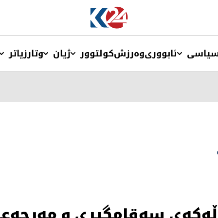
یاسی
ئابووری
وەرزش
کولتوور
ژیان
وتار
زیاتر
ڵەكەی سەقامگیری و مەرجەعی 