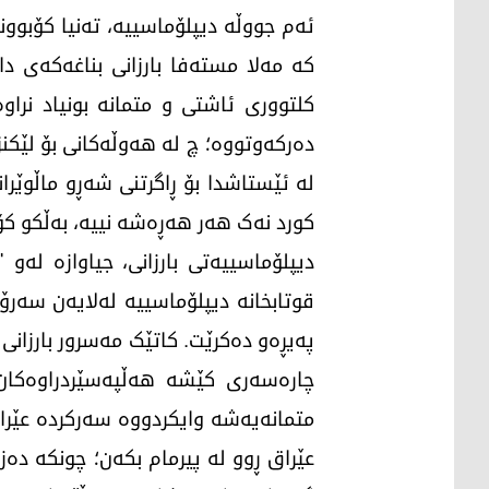
ئەم جووڵە دیپلۆماسییە، تەنیا کۆبوو
کە مەلا مستەفا بارزانی بناغەکەی 
کلتووری ئاشتی و متمانە بونیاد نر
دەرکەوتووە؛ چ لە هەوڵەکانی بۆ لێکنز
لە ئێستاشدا بۆ ڕاگرتنی شەڕو ماڵوێر
کورد نەک هەر هەڕەشە نییە، بەڵکو کۆ
دیپلۆماسییەتی بارزانی، جیاوازە لەو
قوتابخانە دیپلۆماسییە لەلایەن سە
پەیڕەو دەکرێت. کاتێک مەسرور بارزان
چارەسەری کێشە هەڵپەسێردراوەکان،
متمانەیەشە وایکردووە سەرکردە عێراق
عێراق ڕوو لە پیرمام بکەن؛ چونکە دە