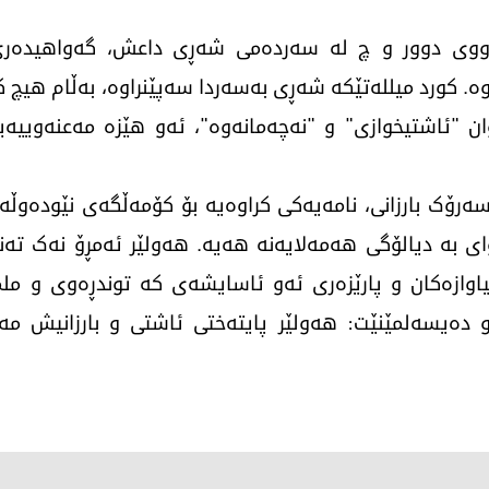
دووی دوور و چ لە سەردەمی شەڕی داعش، گەواهیدەری
وە. کورد میللەتێکە شەڕی بەسەردا سەپێنراوە، بەڵام هیچ 
ن "ئاشتیخوازی" و "نەچەمانەوە"، ئەو هێزە مەعنەوییە
ەرۆک بارزانی، نامەیەکی کراوەیە بۆ کۆمەڵگەی نێودەوڵەت
ای بە دیالۆگی هەمەلایەنە هەیە. هەولێر ئەمڕۆ نەک تەنی
وازەکان و پارێزەری ئەو ئاسایشەی کە توندڕەوی و ملم
و دەیسەلمێنێت: هەولێر پایتەختی ئاشتی و بارزانیش مە