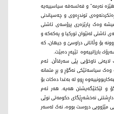
 "هێزە نەرمە" و فەلسەفە سیاسییەیە
ەتکردنەوەی توندڕەوی و چەسپاندنی
ەمیشە وەک پارێزەری پرۆسەی ئاشتی
ەی ئاشتی لەنێوان تورکیا و پەکەکە و
ونە بۆ وڵاتانی دراوسێ و جیهان، کە
ۆك بارزانییەوە تێپەڕ دەبێت.
ک لایەنی ناوخۆیی پێی سەرقاڵن. ئەم
وەک سیاسەتێکی نەگۆڕ و پڕ متمانە
اربوونییەوە ڕوو لە بەغدا دەکات بۆ
گۆ و لێکتێگەیشتن هەیە. هەر ئەم
ۆ داڕشتنی نەخشەڕێگای حکومەتی نوێی
نیی مێژوویی دروست بووە، نەک لەسەر