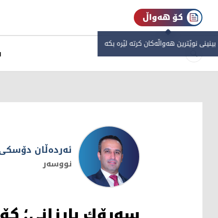
کۆ هەواڵ
 بینینی نوێترین هەواڵەکان کرتە لێرە بکە
س
ئەردەڵان دۆسکی
نووسەر
ئەردەڵان دۆسکی
سەرۆك بارزانی؛ كۆ