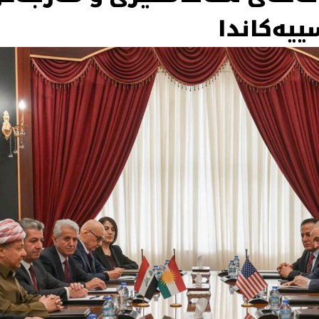
یەكاندا