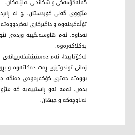
گەلەکۆمەکی و شکاندنی بەڵێنەکان.
مێژووی گەلی کوردستان، چ لە ڕابر
تۆڵەکردنەوە و داگیرکاری نەکردووەتە
نەداوە. ئەم هاوسەنگییە وردەی نێوا
یەکلاکەرەوە.
لەکۆتاییدا، ئەم دەستپێشخەرییانەی س
زمانی توندوتیژی ڕەت دەکاتەوە و بڕو
بووەتە چەتری کۆکەرەوەی دەنگە جیا
بدەن. ئەمە ئەو ڕاستییەیە کە مێژو
لەناوچەكە و جیهان.