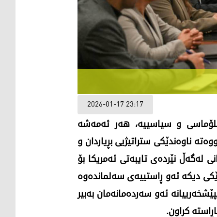
2026-01-17 23:17
یبلۆماسی و سیاسییە، هەر ئەمەشە
ەتە ناوەندێکی ستراتیژیی بڕیاردان و
 لەگەڵ نێردەی تایبەتی ئەمریکا بۆ
ێکی دیکە ئەو ڕاستییەی سەلماندەوە
ێشخەرییانە ئەو سەردەمانەمان بەبیر
ڕاستە کراون.