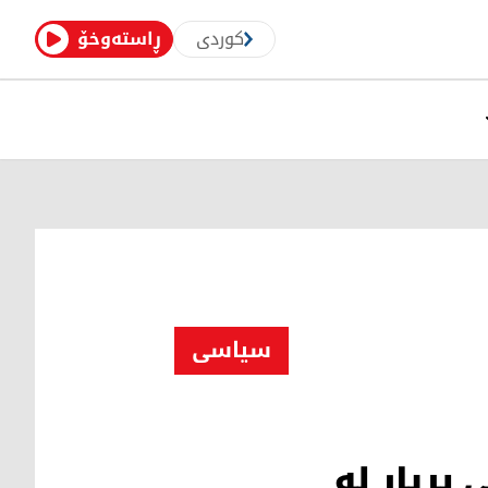
کوردی
ڕاستەوخۆ
سیاسی
بڕیار لە