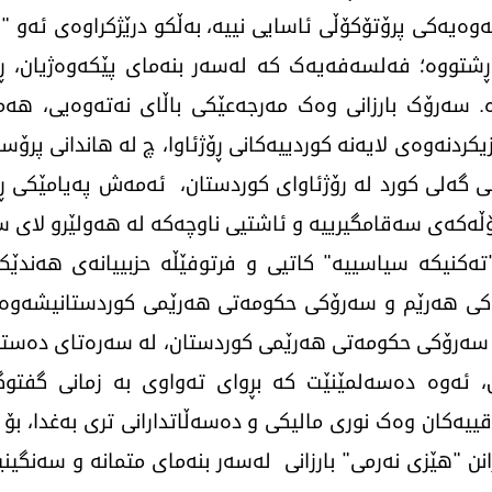
نەوەیەکی پرۆتۆکۆڵی ئاسایی نییە، بەڵکو درێژکراوەی ئەو
داڕشتووە؛ فەلسەفەیەک کە لەسەر بنەمای پێکەوەژیان، ڕ
اوە. سەرۆک بارزانی وەک مەرجەعێکی باڵای نەتەوەیی، ه
یکردنەوەی لایەنە کوردییەکانی ڕۆژئاوا، چ لە هاندانی پرۆس
انی گەلی كورد لە رۆژئاوای كوردستان، ئەمەش پەیامێکی ڕو
ڵەکەی سەقامگیرییە و ئاشتیی ناوچەکە لە هەولێرو لای سەر
 "تەکنیکە سیاسییە" کاتیی و فرتوفێڵە حزبییانەی هەندێ
رۆکی هەرێم و سەرۆکی حکومەتی هەرێمی کوردستانیشەوە 
ی سەرۆکی حکومەتی هەرێمی کوردستان، لە سەرەتای دەستبەک
 ئەوە دەسەلمێنێت کە بڕوای تەواوی بە زمانی گفتو
ییەکان وەک نوری مالیکی و دەسەڵاتدارانی تری بەغدا، ب
زانن "هێزی نەرمی" بارزانی لەسەر بنەمای متمانە و سەنگی