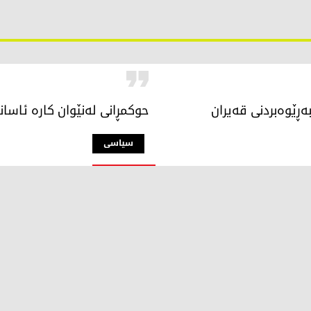
ەڕێوەبردنی قەیران
حوكمڕانی لەنێوان كارە ئاسا
سیاسی