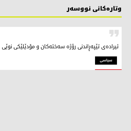
وتارەکانی نووسەر
ئیرادەی تێپەڕاندنی رۆژە سەختەكان و مۆدێلێكی نوێی ب
سیاسی