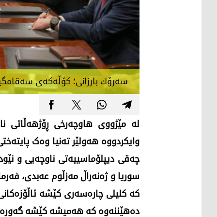
سەرۆك بارزانی؛ كۆڵەكەی سەقامگیر
لە مێژووی هاوچەرخی ڕۆژهەڵاتی نا
وایكردووە هەولێر تەنیا وەک پایتەختی
چەقی دیپلۆماسییەتی ناوچەیی و نێود
سوریا و ژەنەراڵ مەزڵوم عەبدی، فەر
کە کلیلی چارەسەری کێشە ئاڵۆزەکانی 
دەهێننەوە کە هەمیشە کێشە گەورەکانی