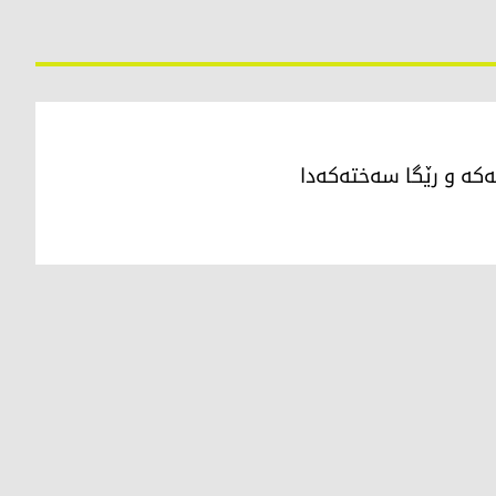
نەكە و رێگا سەختەكەدا