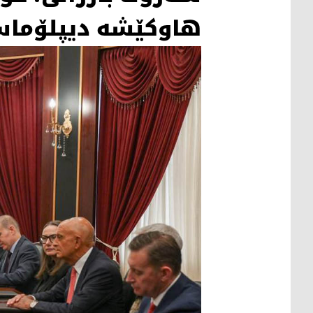
هاوكێشە دیپلۆماسی