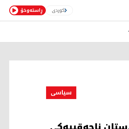
کوردی
ڕاستەوخۆ
سیاسی
ستان ناحەقییەکی