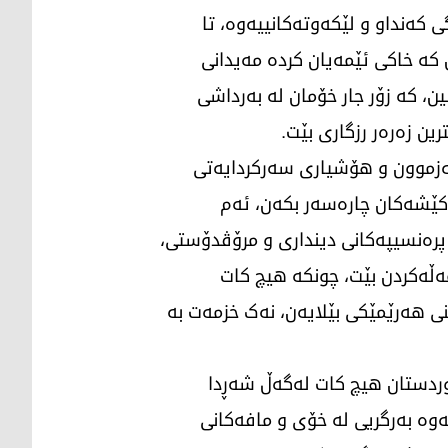
ی کەنداو و لێکەوتەکانییەوە، تا
کە خاکی ئێمەیان کردە مەیدانی
ن، کە زۆر جار خۆمان لە بەرداشی
ین زەرەر رزگاری بێت.
ئەزموون و هۆشیاری سەرکردایەتی
 کێشەکان چارەسەر بکەن، ئەم
پرەنسیپەکانی دینداری و مرۆڤدۆستی،
ڵەکردن بێت، چونکە هیچ کات
نی هەرێمێکی بێلایەن، نەک خزمەت بە
کوردستان هیچ کات لەگەڵ شەڕدا
وە بەرگریی لە خۆی و مافەکانی