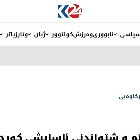
یاسی
ئابووری
وەرزش
کولتوور
ژیان
وتار
زیاتر
رکاوەیی
ێم و شێواندنی ئاسایشی کورد