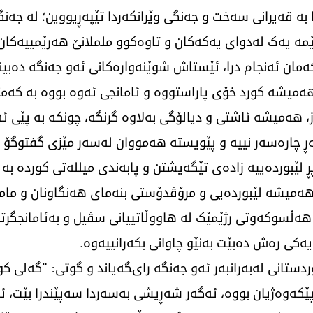
 بە قەیرانی سەخت و جەنگی وێرانکەردا تێپەڕیووین؛ لە جەنگ
ێمە یەک لەدوای یەکەکان و تاوەکوو ململانێ هەرێمییەکان 
ەمان ئەنجام درا، ئێستاش شوێنەوارەکانی ئەو جەنگە دەبینی
 هەمیشە کورد خۆی پاراستووە و ئامانجی ئەوە بووە بە کەمتر
، هەمیشە ئاشتی و دیالۆگی بەلاوە گرنگە، چونکە بە پێی 
شەڕ چارەسەر نییە و پێویستە هەمووان لەسەر مێزی گفتوگۆ
بوردەییە زادەی تێگەیشتن و پابەندی میللەتی کوردە بە 
میشە لێبوردەیی و مرۆڤدۆستی بنەمای هەنگاونان و مامە
 هەڵسوکەوتی رژێمێک لە هاووڵاتییانی سڤیل و بەئامانجگرت
یەکی رەش دەبێت بەنێو چاوانی بکەرانییەوە.
دستانی لەبەرانبەر ئەو جەنگە رایگەیاند و گوتی: "گەلی 
ێکەوەژیان بووە، ئەگەر شەڕیشی بەسەردا سەپێندرا بێت، ئە