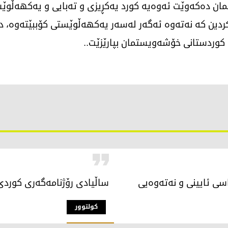
ان دەکەوێت ئەوەیە کورد یەکڕیزی و تەبایی و یەکهەڵوێست
ردین کە نەتەوە ئەگەر لەسەر یەکهەڵوێستی کۆببێتەوە، د
ە کوردستانی خۆشەویستمان بپارێزێت..
سی ئایینی و نەتەوەیی
ساڵیادی رۆژنامەگەری کوردی و
كولتوور