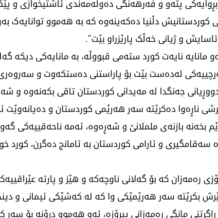
 بڕوایەکی پتەو و فەرهەنگی دەوڵەمەندی ئاشتیخوازی و پێ
وردستانیش دڵنیا دەکەینەوە کە بە هەموو توانایەک بەرد
اسایش و ژیانی خەڵک پارێزراو بێت".
بەو مانایە نایەت کورد ستەمی قبووڵە، بە مانایەکی دیکە گە
چییەکی لەدەست بێت بۆ پاراستنی دەستکەوت و سەروەری ن
دووڕیانی جەنگدا لە مەیدانی کوردستان تاقی بکەنەوە و شە
ێرشی ناڕەوا دەکرێتە سەر هەرێمی کوردستان و دەیانەوێت
 بخەنە بازنەی ململانێ و شەڕەوە، ئەمە ناحەقییەکی گەورە
سەقامگیری و ئارامی کوردستان بە ئامانج دەگرن، کورد خواز
ۆزی رەمەزان کە بۆ گەلانی ناوچەکە و هێز و پارتە عێراقییە
 بکرێتە سەر هەرێمێکی وا کە لە کەشێکی ئیمانی و دیندار
راگرتنی مانگی رەمەزانی پیرۆزە، ئەو هەموو درۆنە بۆ سەر 