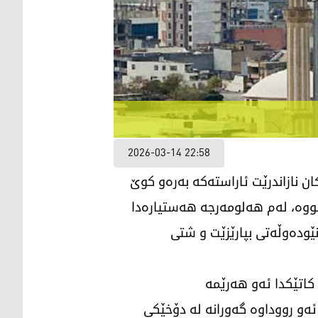
2026-03-14 22:58
ان نازاندرێت ئاراستەکە بەرەو کوێ
بووە، لەم هەلومەرجە هەستیارەدا
ێودەوڵەتی بپارێزێت و شتی
کاتێکدا ئەو هەرێمە
ەو رووداوە گەورانە لە دۆخێکی