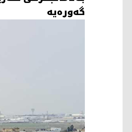
گەورەیە