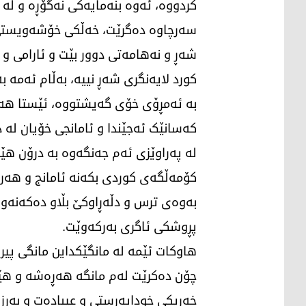
کردووە، ئەوە بنەمایەکی نەگۆڕە و لە
سەرچاوە دەگرێت، خەڵکی خۆشەویستی ک
شەڕ و نەهامەتی دوور بێت و ئارامی و ئ
کورد لایەنگری شەڕ نییە، بەڵام ئەمە 
بە ئەمڕۆی خۆی گەیشتووە، ئێستا هەر
کەسانێک ئەجێندا و ئامانجی خۆیان لە 
لە پەراوێزی ئەم جەنگەوە بە درۆن ه
کۆمەڵگەی کوردی بکەنە ئامانج و هەرێم
بەوەی ترس و دڵەڕاوکێ بڵاو دەکەنەوە 
پڕوشکی ئاگری بەرکەوێت.
هاوکات ئێمە لە مانگێکداین مانگی پیر
چۆن دەکرێت لەم مانگە هەڕەشە و هێرش
خەریکی خوداپەرستی و عیبادەت و بەرز 