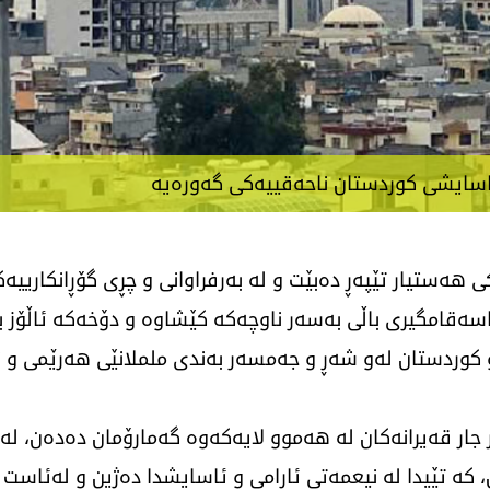
ئاسایشی کوردستان ناحەقییەکی گەورەیە
 هەستیار تێپەڕ دەبێت و لە بەرفراوانی و چڕی گۆڕانکارییەک
ناسەقامگیری باڵی بەسەر ناوچەکە کێشاوە و دۆخەکە ئاڵۆز 
 و کوردستان لەو شەڕ و جەمسەر بەندی ململانێی هەرێمی و ن
جار قەیرانەکان لە هەموو لایەکەوە گەمارۆمان دەدەن، لە 
تێیدا لە نیعمەتی ئارامی و ئاسایشدا دەژین و لەئاست ئ