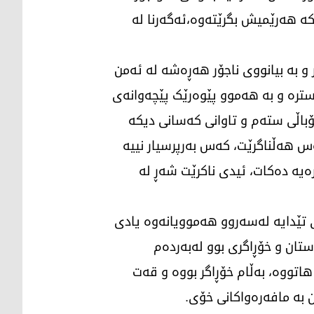
کە هەرێمیش بگرێتەوە،ئەگەرنا لە
 و بە بیانووی ناجۆر هەڕەشە لە ئەمن
رسترە و بە هەموو پێوەرێک پێچەوانەی
ئۆباڵی ستەم و تاوانی کەسانی دیکە
وِزْرَ أُخْرێ) الإسراء:15. واتە: کەس گوناهی کەس هەڵناگرێت، کەس بەرپرسیار نییە
یە دەکات، ئیدی ناکرێت شەڕ لە
ی تێدایە لەسەروو هەموویانەوە یادی
تان و خۆڕاگری بوو لەبەردەم
اتووە، بەڵام خۆڕاگر بووە و قەت
 بە مافەرەواکانی خۆی.