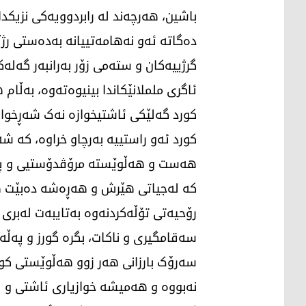
باشین، هەرچەند لە رابردوویەکی نزیکدا
دەگاتە ئەو نەهامەتییانە بەدەستی رژ
گرژییەکان و ستەمی زۆر بەرانبەر گەلەک
ئاگری ململانێکاندا بینیوەتەوە، بەڵام
کورد گەلێکی ئاشتیخوازە نەک شەڕخواز
کورد ئەو راستییە بەرچاو خراوە، کە 
هەست و هەڵوێستە مرۆڤدۆستیی و پڕ لێ
کە لەجیاتی هێرش و هەڕەشە دەبێت هە
رۆحیەتی تۆڵەکردنەوە بەتایبەت لەبری
سەقامگیری و ناکات، بگرە گورز و پەڵە
سەرۆک بارزانی هەر زوو هەڵوێستی کور
نەبووە و هەمیشە خوازیاری ئاشتی و پ