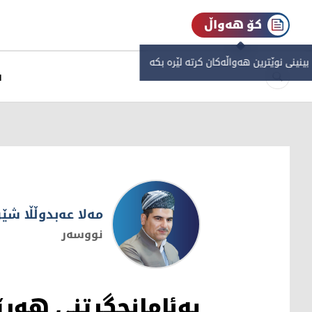
کۆ هەواڵ
 بینینی نوێترین هەواڵەکان کرتە لێرە بکە
س
مەلا عه‌بدوڵڵا شێ
نووسەر
مەلا عه‌بدوڵڵا شێرکاوەیی
بەئامانجگرتنی هەر