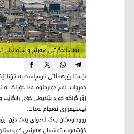
بەئامانجگرتنی هەرێم و شێواندنی 
ئێستا رۆژهەڵاتی ناوەڕاست بە قۆناغێکی
دەڕوات، لەم چوارچێوەیەدا جۆرێک لە 
زۆر گرنگە کورد بێلایەنی خۆی رابگرێت
ئیستیفزازی ئەنجام نەدات.
رووداوەکان یەک لەدوای یەک دێن، زۆر 
خۆشەویستەشمان هەرێمی کوردستان، کە 