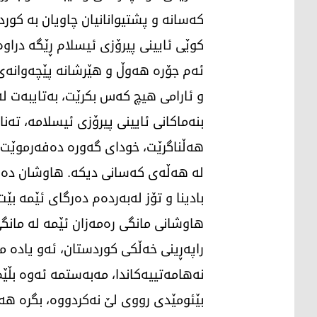
کەسانە و پشتیوانانیان چاویان بە کو
کوێی ئایینی پیرۆزی ئیسلام ڕێگە دراوە
ئەم جۆرە هەوڵ و هێرشانە پێچەوانەی ب
و ئارامی هیچ کەس بکرێت، بەتایبەت لە
بنەماکانی ئایینی پیرۆزی ئیسلامە، تەن
لە هەڵەی کەسانی دیکە. هاوشان دەیا
بادینا و تۆز لەبەردەم دەرگای ئێمە بێت
هاوشانی مانگی رەمەزان ئێمە لە مانگ
راپەڕینی خەڵکی کوردستان، ئەو یادە 
نەهامەتییەکاندا، مەبەستمە ئەوە بڵێ
بێئومێدی رووی لێ نەکردووە، بگرە هە