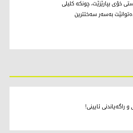
ی خۆی بپارێزێت، چونکە کلیلی
ەتوانێت بەسەر سەختترین
 راگەیاندنی ئایینی!