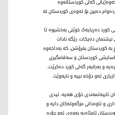
کەوەژیانی گەلی کوردستانەوە
ەوام دەبین بۆ ئەوەی کوردستان لە
لی کورد دەریایەک خوێنی بەخشیوە تا
یشتمان دەیکات، رێگە نادات
ڕ بە کوردستان بفرۆشن، کە بەداخەوە
 ئاسایشی کوردستان و سەقامگیری
یە و بەرانبەر گەلی کورد دەکرێت،
یاری ئەو دۆخە نییە و نایەوێت
کان تایبەتمەندی خۆی هەیە، ئیدی
ی و ئاوەدانی مزگەوتەکان دایە و
کوردستان ئاماژەیە بەوەی ئەو جۆرە