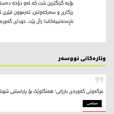
بۆیە گرنگترین شت کە لەو دۆخە دەستم
رزگاری و سەرکەوتنن، ئەزموون فێری ک
ناڕەحەتییەکاندا زاڵ بێت. خودای گەور
وتارەکانی نووسەر
مزگەوتی گەورەی بارزانی؛ هەنگاوێک بۆ پاراستنی شونا
سیاسی