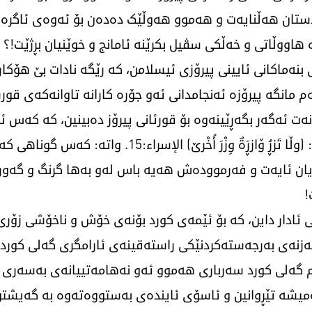
ردستان هەڵنایەت و هەموو هەوڵێک دەدەن بۆ ئەوەی ئاگرە
 هاووڵاتی و خەڵکی سڤیل بکرێنە ئامانج و خوێنیان بڕژێت!؟
نەماکانی ئایینی پیرۆزی ئیسلامن، کە رێگە نادات بێ هۆکار
م مانگە پیرۆزە ئەنجامدانی ئەو جۆرە کارانە تاوانەکەی قو
انەت ئەگەر بگەڕێینەوە بۆ قورئانی پیرۆز دەبینین، کە کەس 
هەڵناگرێت، خودای گەورە دەفەرموێت: (وڵا تَزڕُ ۆازڕَةٌ 
ن ئایەت و فەرموودەش هەیە باس لەو بەها گرنگ و گەورە
!
ی ئادار داین، کە بۆ ئێمەی کورد بۆنەی خۆش و ناخۆشی زۆر
مەزنەی بەرجەستەکردنێکی راستەقینەی ئارامگری گەلی کوردس
م گەلی کورد سەرباری هەموو ئەو نەهامەتییانەی بەسەری ه
میشە تێڕوانین و ئاسۆی ئایندەی بەستووەتەوە بە گەیشتن