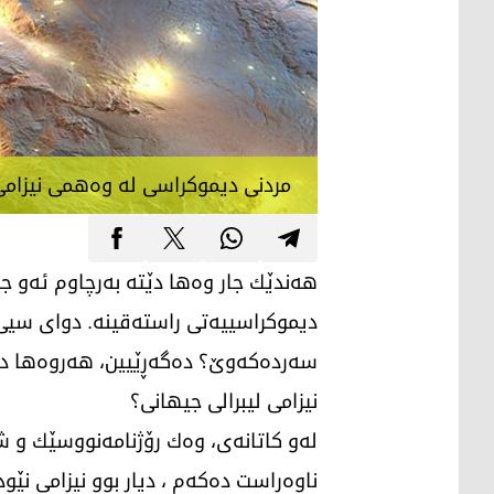
مردنی دیموكراسی لە وەهمی نیزامی 
هەندێك جار وەها دێتە بەرچاوم ئەو جیه
دیموكراسییەتی راستەقینە. دوای سیی
سەردەكەوێ؟ دەگەڕێیین، هەروەها دەپرس
نیزامی لیبرالی جیهانی؟
لەو كاتانەی، وەك رۆژنامەنووسێك و 
ناوەڕاست دەكەم ، دیار بوو نیزامی نێ