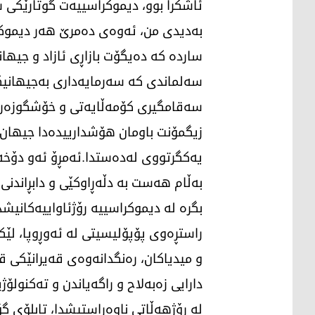
ئاشكرا بوو، دیموكراسییەت گوتارێكی 
بەدیدی من، ئەوەی دەمرێ هەر دیموكر
ساردە كە دەیگۆت بازاڕی ئازاد ‌و جیها
سەلماندی كە سەرمایەداری بەجیهانیكرا
سەقامگیری كۆمەڵایەتی ‌و خۆشگوزەرا
زیگمۆنت باومان هۆشدارییدەدا جیها
یەكگرتووی لەدەستدا.ئەمڕۆ ئەو دۆخە ب
بەڵام هەست بە دڵەڕاوكێی ‌و دابڕاندن
بگرە لە دیموكراسییە رۆژئاواییەكانیشد
راستڕەوی پۆپۆلیسیتی لە ئەوڕوپا، لێك
‌و میدیاكان، رەنگدانەوەی قەیرانێكی 
دارایی زەبەلاح و راگەیاندن و تەكنول
لە رۆژهەڵاتی ناوەڕاستیشدا، تابلۆی گ