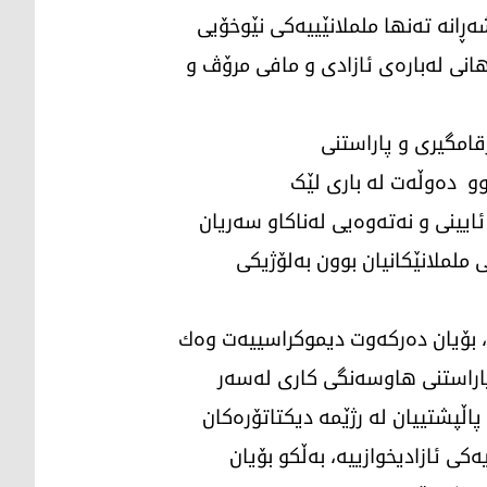
شەڕانە تەنها ململانێییەكی نێوخۆیی
هانی لەبارەی ئازادی و مافی مرۆڤ و
امگیری و پاراستنی
و دەوڵەت لە باری لێک
یینی و نەتەوەیی لەناكاو سەریان
 ململانێكانیان بوون بەلۆژیکی
ا، بۆیان دەركەوت دیموكراسییەت وەك
 پاراستنی هاوسەنگی كاری لەسەر
پاڵپشتییان لە رژێمە دیكتاتۆرەكان
ەكی ئازادیخوازییە، بەڵكو بۆیان