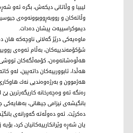
لیبیا و وڵاتانی دیكەش، بگرە ئەو شەڕە
وڵاتەكان و رووبەڕووبوونەوەی جیوسیاس
دیموكراسییەت پیشان دەدات.
ماوەیەكی درێژ گەلانی ناوچەكە هان د
شۆكۆمەندییەكان، بەڵام ئەوەی روویی
هەڵوەشانەوەن، كۆمەڵگەكان تووشی شەڕ
هەڵدا، ئابوورییەكان داتەپین، لەو كات
هەژموون و بەرژەوەندیی نەك هاوکاری گ
رەنگە ئەو وەچەرخانە كاریگەرترین بێ
بانگیشەی نیزامی جیهانی، بەهایەكی ج
دەكرێت. ئەو دەوڵەتە گەورانەی بانگێشە
یان شەڕە وێرانكارییەكانیان كرد، بۆیە 