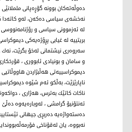
دەوڵەتەكان بوونە گۆڕەپانی ململانێی ه
نەخشەی سیاسی دەكەن، لەو كاتەدا گە
لە ئەزموونی سیاسی و رۆژنامەنووسی خ
بریتییە لە غیابی پڕۆژەیەكی دیموكراسی
سەروەری نیشتمانی لەخۆ بگرێت، نەك 
‌و سامان و بونیادی ئابووری ، قۆرخكار
دیموكراسییەتی هەڵبژاردن هاووڵاتیی ئ
ناپارێزێت، بەڵكو ئەم شێوە دیموكراس
ناكات كاتێك بەترس، هەژاری ، دواكەوت
ئەنتۆنیۆ گرامشی ، لەوبارەیەوە دەڵێ 
دەستەواژەیە دەربڕی جیهانی ئێستای
نەبووە، یان لەقۆناخی فۆرمەڵەبووندا