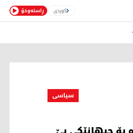
کوردی
ڕاستەوخۆ
سیاسی
 بۆ جیهانێكی بێ