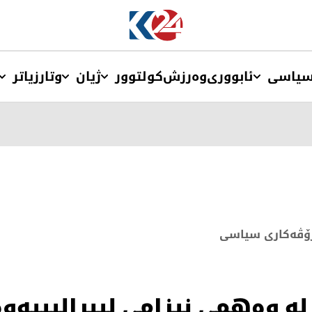
یاسی
ئابووری
وەرزش
کولتوور
ژیان
وتار
زیاتر
ۆڤەكاری سیاسی
 وەهمی نیزامی لیبڕالیییەوە