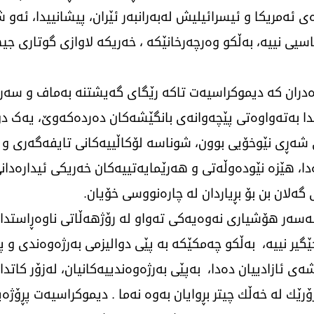
ی ئەمریكا و ئیسرائیلیش لەبەرانبەر ئێران، پیشانییدا، ئەو 
یی نییە، بەڵكو وەرچەرخانێكە ، خەریكە لاوازی گوتاری جی
ەدران كە دیموكراسیەت تاكە رێگای گەیشتنە بەماف و سەرق
دا بەتەواوەتی پێچەوانەی بانگێشەكان دەردەكەوێ، یەک دو
ی نێوخۆیی بوون، شوناسە لۆكاڵییەكانی تایفەگەری ‌و ئا
ەدا، هێزە نێودەوڵەتی و هەرێمایەتییەكان خەریكی ئیدارەدانی
ەلان بن بۆ بڕیاردان لە چارەنووسی خۆیان.
 لەسەر هۆشیاری نەوەیەكی تەواو لە رۆژهەڵاتی ناوەڕاستد
ێگیر نییە، بەڵكو چەمكێكە بە پێی دوالیزمی بەرژەوەندی و
ی ئازادییان دەدا، بەپێی بەرژەوەندییەكانیان، لەزۆر كاتدا 
زۆرێك لە خەڵك چیتر بڕوایان بەوە نەما . دیموكراسیەت پڕۆژەی