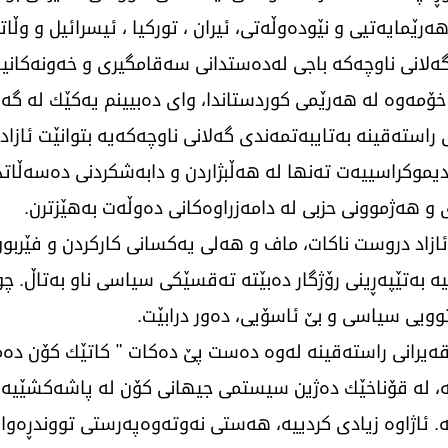
ەرێمایەتیی و نێودەوڵەتی، ئیران ، توركیا ، ئیسرائیل و وڵ
لانی ناوچەكە باجی لەدەستدانی سەقامگیری و خەونەكانیان
ۆمەوە لە هەرێمی كوردستاندا، وای دەبیینم یەكێك لە گەو
 راستەقینە بەتایبەتمەندی گەلانی ناوچەكەیە بتوانێت ئازاد
دیموكراسییەت تەنها لە هەڵبژاردن و دابەشكردنی دەسەڵا
ی و هەژموونی حزبی لە دامەزراوەکانی دەوڵەت بەهێزترن.
ازاد دروست ناكات، ماف ‌و هەلی یەكسانی كاركردن و فێربو
ییە بەتێپەڕینی رۆژگار دەبێتە تەقسێكی سیاسی ناو بەتاڵ.
وویی سیاسی و بێ ئاسۆیی، دەور درابێت.
قەیرانی راستەقینە لەوە دەست پێ دەكات " كاتێك كۆن دەمر
یە، لە قۆناخێك دەژین سیستمی جیهانی كۆن لە پاشەكشێی
یە. ئاژاوە زیادی كردییە، هەستی نەوتەوەپەرستی تووندڕە