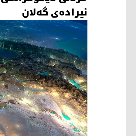
ئیرادەی گەلان