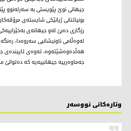
جیهانی نوێ پێویستی بە سەرلەنوو پێ
بونیاتنانی ژیانێكی شایستەی مرۆڤەكا
رزگاری دەبێ لەو جیهانەی بەخێراییەكی
لەوەڵامی ناونیشانیی سەروەدا، رەنگە 
هەڵدەوەشێتەوە، ئەوەی ئاییندەی جیها
جەماوەرییە جیهانییەیە كە دەتوانێ ما
وتارەکانی نووسەر