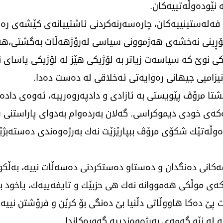
 نێودەوڵەتییەكان.
 فەلەستینییەكان، چارەسەرنەكردنی ئاشتییانەی كێشەی رە
و گۆڕینی نەخشەی هەژموونی سیاسی لەرۆژهەڵات بەگشتی،هە
ی نوێ كە سیاسەت زیاتر بە لۆژیكی هێز لە لۆژیكی یاسای ن
زامیی جیهانی رەوایەتی ئەخلاقی لە دەست دەدا.
تا مرۆڤ پێویستی بە ئازادی و دادپەروەرییە، ئەوەی دادە
یەكەی خودی دیموكراسی. گەلان بەردەوام بەدوای پاراستنی ش
ەوڵەتێك شکۆی مرۆڤ ببپارێزێت نەك بەرژەوەندی دەستەبژ
كانی دەنگدان و دەستاو دەستكردنی دەسەڵات نییە، بەڵكو 
ی موڵكی هەمووانە نەك هی حزبێك و تایفەییەك، یاخود بە 
پێ دەكا هاووڵاتی دڵنیا بێ دەنگی بۆ كرێن و فرۆشتن نییە
 لە نێو گەمەی بەرژەوەندییە گەورەكاندا.