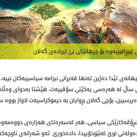
لیبڕالیییەوە بۆ جیهانێكی بێ ئیرادەی گەلان
انەی تێدا دەژین تەنها قەیرانی نیزامە سیاسییەكان نییە، بە
 ساڵ لە هەرەسی یەكێتی سۆڤییەت، هێشتا بەدوای وەڵامی
یین، بۆچی گەلان بڕوایان بە دیموكراسیەت لاواز بووە سەر
شڕۆڤەكارێكی سیاسی، هەر لەسەرەتای هەزارەی دووەمەوە، چ
ودەولەتی نوێ لەنێوخۆییدا، دادەخوڕێ. ئەو شەڕانەی ناوچەكە