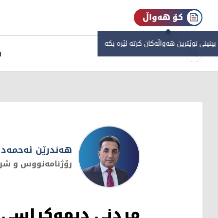
کۆ هەواڵ
 بینینی نوێترین هەواڵەکان کرتە لێرە بکە
س
هەندرێن ئەحمەد
رۆژنامەنووس و شر
هەندرێن ئەحمەد
مردنی دیموكراسی لە