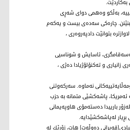
بەكاردێت.
نییە، بەڵكو وەهمی دوای شەڕی
ات بنێنن. چارەكی سەدەی بیست و یەكەم
ازترە بتوانێت دادپەروەری ،
بەسەقامگری، ئاسایش و شوناسیی
زانیاری و تەكنۆلۆژیادا دەژی ،
ۆمەڵایەتییەكانی نەماوە. سەركەوتنی
 ئەمریكا، پاشەكشێی متمانە بە حزب
ەزۆر بارییدا دەستەمۆی هاوپەیمانی
ی بڕیار لەپاشەكشێدایە.
یادی(قەیرانی دەوڵەت) هات، زۆرێك لە