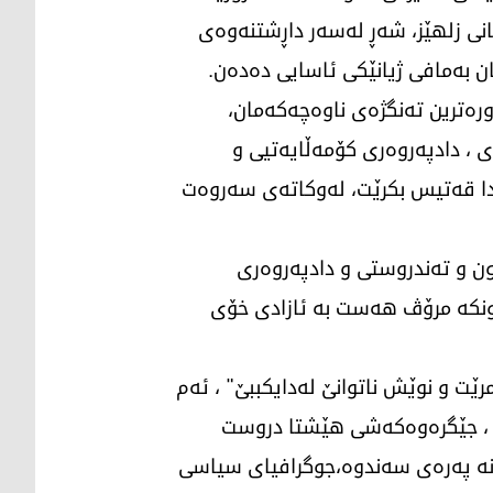
اتانی زلهێز، شەڕ لەسەر داڕشتنەوەی
 بەمافی ژیانێكی ئاسایی دەدەن.
رەترین تەنگژەی ناوەچەكەمان،
ی ، دادپەروەری كۆمەڵایەتیی و
تدا قەتیس بكرێت، لەوكاتەی سەروەت
ون و تەندروستی و دادپەروەری
 چونكە مرۆڤ هەست بە ئازادی خۆی
ێت و نوێش ناتوانێ لەدایكببێ" ، ئەم
ە ، جێگرەوەكەشی هێشتا دروست
وانە پەرەی سەندوە،جوگرافیای سیاسی