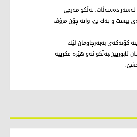
 لەسەر دەسەڵات، بەڵكو مەرجی
ەی بیست و یەك بێ، واتە چۆن مرۆڤ
ێنە كۆنەكەی بەبەرچاومان لێك
 ئابوریین،بەڵكو ئەو هێزە فكرییە
خشێ.