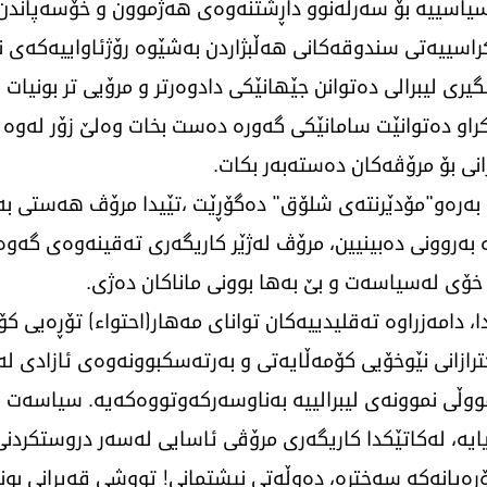
سیاسییە بۆ سەرلەنوو داڕشتنەوەی هەژموون و خۆسەپاندن 
اسییەتی سندوقەكانی هەڵبژاردن بەشێوە رۆژئاواییەكەی 
نگیری لیبرالی دەتوانن جێهانێكی دادوەرتر و مرۆیی تر بونی
و دەتوانێت سامانێكی گەورە دەست بخات وەلێ زۆر لەوە لاو
نی بۆ مرۆڤەكان دەستەبەر بكات.
ن بەرەو"مۆدێرنتەی شلۆق" دەگۆڕێت ،تێیدا مرۆڤ هەستی 
ەروونی دەبینیین، مرۆڤ لەژێر كاریگەری تەقینەوەی گەوەری 
ی خۆی لەسیاسەت و بێ بەها بوونی ماناكان دەژی.
ا، دامەزراوە تەقلیدییەكان توانای مەهار(احتواء) تۆڕەیی ك
ترازانی نێوخۆیی كۆمەڵایەتی و بەرتەسكبوونەوەی ئازادی لە
قووڵی نموونەی لیبرالییە بەناوسەركەوتووەكەیە. سیاسەت ل
ۆژیایە، لەكاتێكدا كاریگەری مرۆڤی ئاسایی لەسەر دروستكردن
ۆڕەپانەكە سەخترە، دەوڵەتی نیشتمانی! تووشی قەیرانی بون