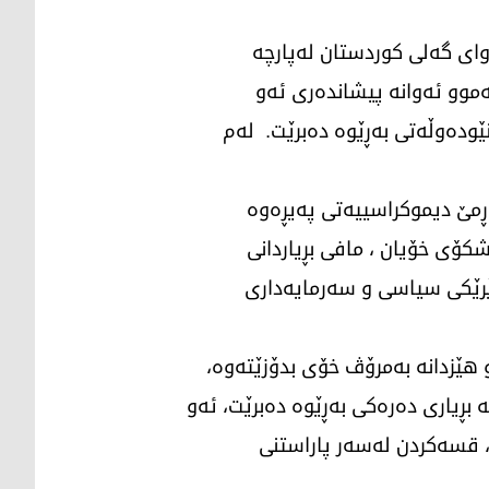
وای گەلی كوردستان لەپارچە
موو ئەوانە پیشاندەری ئەو
ێودەوڵەتی بەڕێوە دەبرێت. لەم
ڕمێ دیموكراسییەتی پەیڕەوە
كۆی خۆیان ، مافی بڕیاردانی
ێرێكی سیاسی و سەرمایەداری
هێزدانە بەمرۆڤ خۆی بدۆزێتەوە،
بڕیاری دەرەكی بەڕێوە دەبرێت، ئەو
، قسەكردن لەسەر پاراستنی