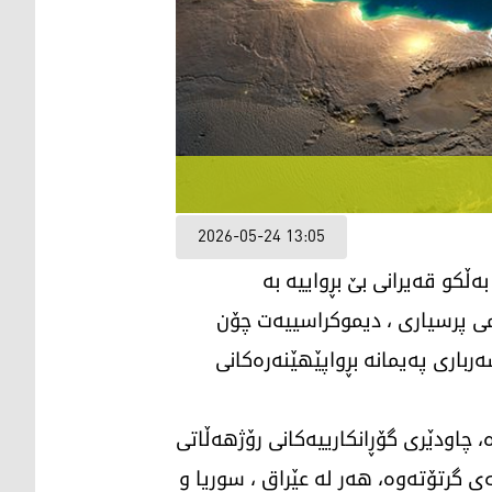
2026-05-24 13:05
ڵكو قەیرانی بێ بڕواییە بە
 پرسیاری ، دیموكراسییەت چۆن
باری پەیمانە بڕواپێهێنەرەکانی
اودێری گۆڕانكارییەکانی رۆژهەڵاتی
ی گرتۆتەوە، هەر لە عێراق ، سوریا و