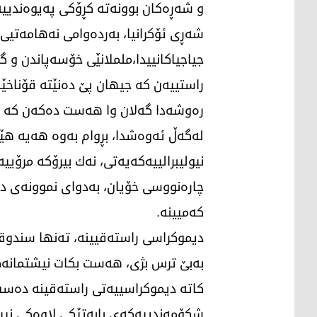
و شەڕەكان بوونەتە كڕۆكی پەیوەندییە
شەڕی ئۆكرانیا، بەردەوامی نەهامەتیی
جیاجیاكانییدا،ململانێی خۆسەپاندن 
راستییەن كە جیهان پێ دەنێتە قۆناخێك
رەوشەدا گەلان وا هەست دەكەن كە نی
لەگەڵ ئەوەشدا، بڕوام بەوە هەیە هێش
نیولیبرالییەكەیەتی، نەك بیرۆكە مرۆی
چارەنووسی خۆیان، بەدوای نموونەی د
كەمیینە.
دیموكراسی راستەقیینە، تەنها سندوقە
بەبێ ترس بژی، هەست بكات نیشتمانەكە
كاتە دیموكراسییەتی راستەقینە دەست 
شكۆمەندییەكەی بابەتێكی لاوەكی نییە