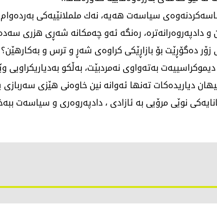
ناسەكردنەوەی سیاسەت هەیە، نەك ململانێیەكی بەردەوام
ن ‌و دادپەروەرانەترە، رەنگە ئەو چەمكانە شەڕی هزری سەد
 زۆر دەگۆڕێت بۆ بازاڕێكی كراوەی شەڕ و ترس و بەكارهێن؟
دیموكراسییەت بەتەواوی نەمردبێت، بەڵكو بەدیاریكراویی و
ن دیاریدەكات تەنها ئەوانە نین خاوەنی هێزی سەربازی یان
نایەكی نوێی مرۆیی بە ئازادی ، دادپەروەری و سیاسەت ببە