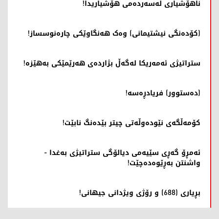
ناهۆشیاری لەسەردەمی هۆشیاریدا!
(کۆدەنگی نیشتیمانی) وەک هەنگاوێکی چارەنوسساز!
ستراتیژی ئەمه‌ریکا لەگەڵ بژاردەی هەرێمێکی بەهێزە!
(دەستوور) فریادڕەسە!
کۆمەڵگەی نێودەوڵەتی چیتر بێدەنگ نابێت!
ئەمڕۆ گەڕی سێیەمی دیالۆگی ستراتیژی به‌غدا -
واشنتن بەڕێوەدەچێت!
بڕیاری (688) و رۆژی ویژدانی جیهانی!