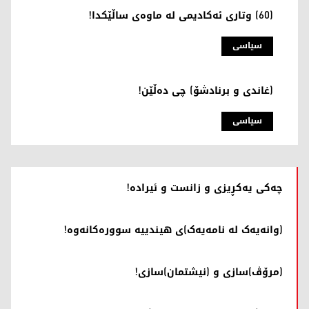
(60) وتاری ئەکادیمی لە ماوەی ساڵێکدا!
سیاسی
(غاندی و برنادشۆ) چی دەڵێن!
سیاسی
چەکی یەکڕیزی و زانست و ئیرادە!
(وانەیەک لە نامەیەک)ی هیندییە سوورەكانەوە!
(مرۆڤ)سازی و (نیشتمان)سازی!