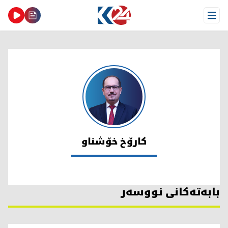
Open Menu
كارۆخ خۆشناو
كارۆخ خۆشناو
بابەتەکانی نووسەر