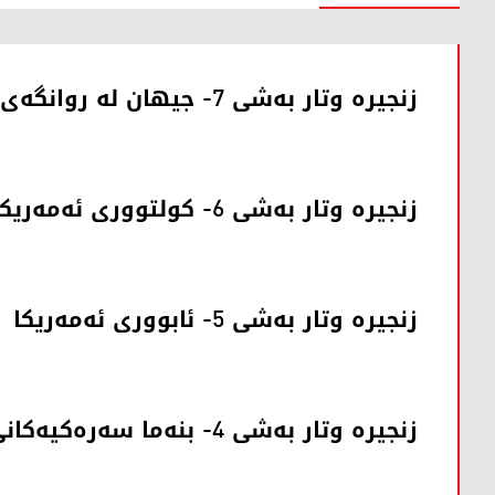
زنجیرە وتار بەشی 7- جیهان لە روانگەی ئەمەریکا
زنجیرە وتار بەشی 6- کولتووری ئەمەریکا
زنجیرە وتار بەشی 5- ئابووری ئەمەریکا
زنجیرە وتار بەشی 4- بنەما سەرەکیەکانی سیاسەتی ناوخۆ و دەرەوەی ئەمەریکا: