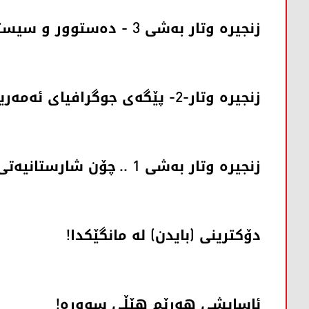
زنجیره‌ وتار به‌شی 3 - دەستوور و سیستەمی حوکمڕانی ئەمەریکا
زنجیره‌ وتار-2- پێگەی جوگرافیای ئەمەریکا و یادی راپەڕینی کوردستان
زنجیرە وتار به‌شی 1 .. چۆن شارستانیەتی ئەمەریکا بناسین؟
دۆکترینی (بایدن) لە مانگێکدا!
ئاسایشی هەرێم هێڵی سوورە!