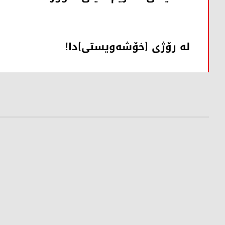
لە رۆژی (خۆشەویستی)دا!