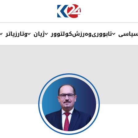
یاسی
ئابووری
وەرزش
کولتوور
ژیان
وتار
زیاتر
كارۆخ خۆشناو