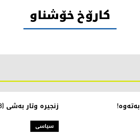
كارۆخ خۆشناو
ەتەوە!
زنجیرە وتار بەشی (8 کۆتایی) -کورد لە روانگەی ئەمەریکا:
سیاسی