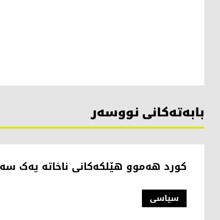
بابەتەکانی نووسەر
کورد هەموو هێلکەکانی ناخاتە یەک سەب
سیاسی