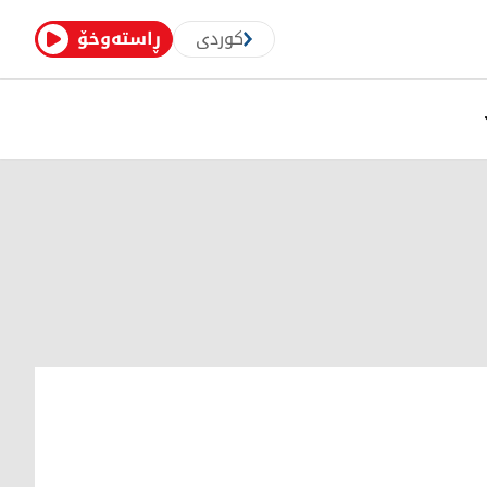
کوردی
ڕاستەوخۆ