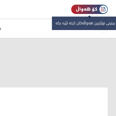
کۆ هەواڵ
 بینینی نوێترین هەواڵەکان کرتە لێرە بکە
س