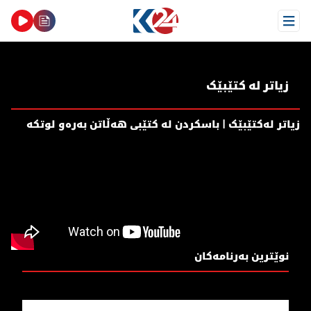
Open Menu
زیاتر لە کتێبێک
زیاتر لەکتێبێک | باسکردن لە کتێبی هەڵاتن بەرەو لوتکە
نوێترین بەرنامەکان