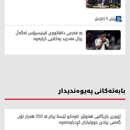
پێش 9 کاتژمێر
بە فەرمی داهاتووی ڤینیسیۆس لەگەڵ
ریال مەدرید یەکلایی کرایەوە
بابەتەکانی پەیوەندیدار
ژووری بازرگانیی هەولێر: تاوەکو ئێستا زیاتر لە 250 هەزار تۆن
گەنمی زیادی جووتیاران کڕدراوەتەوە