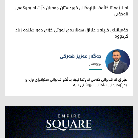
لە ترێوە تا کاڵەک بازاڕەکانی کوردستان جمەیان دێت لە بەرهەمی
ناوخۆیی
کۆمپانیای کیپلەر: عێراق هەناردەی نەوتی خۆی دوو هێندە زیاد
کردووە
جەگەر عەزیز هەرکی
نووسەر
جەگەر عەزیز هەرکی
عێراق لە قەیرانی کەمی نەوتدا نییە بەڵکو قەیرانی ستراتیژی وزە و
بەڕێوەبردنی سامانی سروشتی دایە