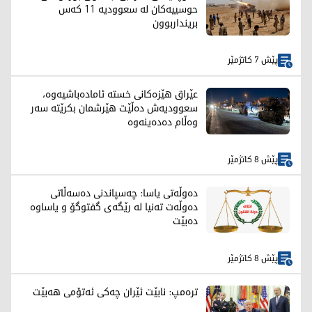
حوسییەکان لە سعوودیە 11 کەس
برینداربوون
پێش 7 کاتژمێر
عێراق هێزەکانی خستە ئامادەباشیەوە،
سعوودیەش دەڵێت هێرشمان بکرێتە سەر
وەڵام دەدەینەوە
پێش 8 کاتژمێر
دەوڵەتی یاسا: چەسپاندنی دەسەڵاتی
دەوڵەت تەنیا لە رێگەی گفتوگۆ و یاساوە
دەبێت
پێش 8 کاتژمێر
ترەمپ: نابێت ئێران چەکی ئەتۆمی هەبێت