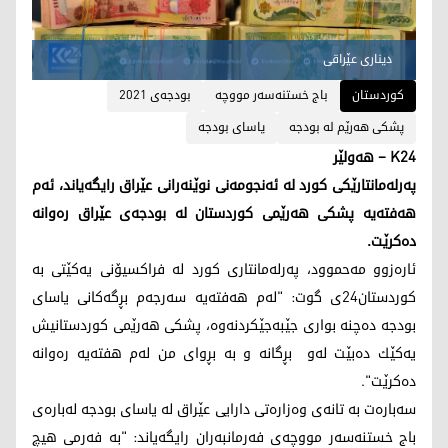
دیناری عێراقی
کوردستان
باج خستنەسەر مووچە
بودجه‌ی 2021
پشكی هه‌رێم له‌ بودجه‌
یاسای بودجە
K24 – ھەولێر
پەرلەمانتارێكی كورد لە ئەنجومەنی نوێنەرانی عێراق رایگەیاند، ئەم
ھەفتەیە پشكی ھەرێمی كوردستان لە بودجەی عێراق رەوانە
دەكرێت.
ئارەزوو مەحموود، پەرلەمانتاری كورد لە فراكسیۆنی یەكێتی بە
كوردستان24ی گوت: "لەم ھەفتەیە سەرجەم بڕگەكانی یاسای
بودجە دەچنە بواری جێبەجێكردنەوە، پشكی ھەرێمی كوردستانیش
یەكێك دەبێت لەو بڕگانە و بە بڕوای من لەم ھفتەیە رەوانە
دەكرێت".
سەبارەت بە تانەی وەزارەتی دارایی عێراق لە یاسای بودجە لەبارەی
باج خستنەسەر مووچەی فەرمانبەران رایگەیاند: "بە فەرمی ھیچ