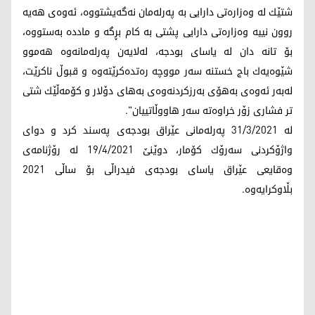
شتێك لە وەزارەتی دارایی بە پەرلەمان نەگەیشتووە، ئەوەی ھەیە
روون نییە وەزارەتی دارایی پشتی بە كام بڕگە و ماددە بەستووە،
بۆ تانە دان لە یاسای بودجە، لەلایەن پەرلەمانەوە ھەموو
شێوەیەك باج خستنە سەر مووچە رەتدەكرێتەوە و قبوڵ ناكرێت،
لەبەر ئەوەی بەھۆی بەرزكردنەوەی بەھای دۆلار و كۆمەڵێك شتی
تر فشاری زۆر خراوەتە سەر ھاووڵاتییان".
لە 31/3/2021 پەرلەمانی عێراق بودجەی پەسند كرد و دوای
واژۆكردنی سەرۆك كۆمار، دوێنێ 19/4/2021 لە رۆژنامەی
وەقایعی عێراق یاسای بودجەی فیدراڵی بۆ ساڵی 2021
بڵاوکرایەوە.