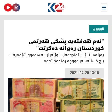
Open Menu
ئابووری
"ئەم ھەفتەیە پشكی ھەرێمی
كوردستان رەوانە دەكرێت"
پەرلەمانتارێك: ئەنجومەنی نوێنەران بە ھەموو شێوەیەك
باج خستنەسەر مووچە رەتدەكاتەوە
2021-04-20 13:18