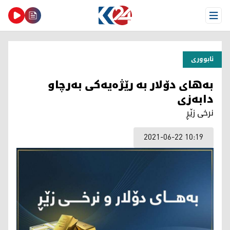
Open Menu
ئابووری
بەهای دۆلار بە رێژەیەکی بەرچاو
دابەزی
نرخی زێڕ
2021-06-22 10:19