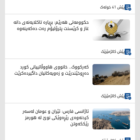
پێش 41 خولەک
حکوومەتی هەرێم: بڕیارە تاکلایەنەی دانە
غاز و کرێسنت پترۆلیۆم رەت دەکەینەوە
پێش کاتژمێرێک
کەرکووک.. خانووی هاووڵاتییانی کورد
دەڕوخێندرێت و زەویەکانیان داگیردەکرێت
پێش کاتژمێرێک
ئاژانسی فارس: ئێران و عومان لەسەر
کردنەوەی رێڕەوێکی نوێ لە هورمز
رێککەوتن