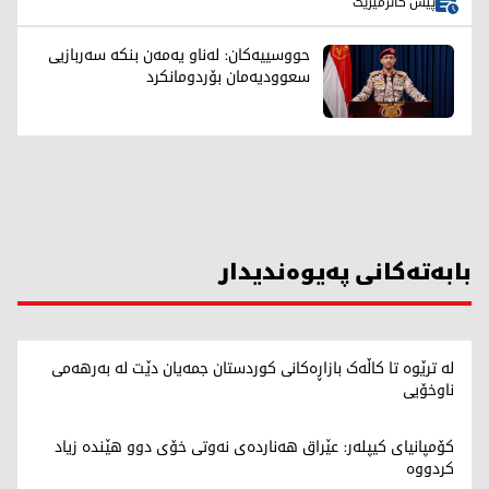
پێش کاتژمێرێک
حووسییەکان: لەناو یەمەن بنکە سەربازیی
سعوودیەمان بۆردومانکرد
بابەتەکانی پەیوەندیدار
لە ترێوە تا کاڵەک بازاڕەکانی کوردستان جمەیان دێت لە بەرهەمی
ناوخۆیی
کۆمپانیای کیپلەر: عێراق هەناردەی نەوتی خۆی دوو هێندە زیاد
کردووە