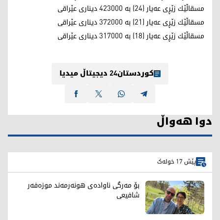
مسقاڵێك زێڕی عەیار (24) بە 423000 دیناری عێراقی
مسقاڵێك زێڕی عەیار (21) بە 372000 دیناری عێراقی
مسقاڵێك زێڕی عەیار (18) بە 317000 دیناری عێراقی
کوردستان24 دیجیتاڵ میدیا
دوا هەواڵ
پێش 17 خولەک
بۆ مەرگی ناوادەی هونەرمەند موزەفەر
شافیعی