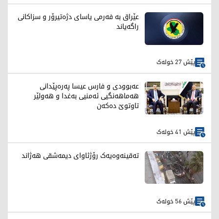
عێراق بە فەرمی یاسای دژەتیرۆر و سزاکانی
راگەیاند
پێش 27 خولەک
عەبوودی و فارس عیسا پەرەپێدانی
هەماهەنگیی ئەمنیی بەغدا و هەولێر
تاوتوێ دەکەن
پێش 41 خولەک
تەقینەوەیەک رۆژئاوای دیمەشقی هەژاند
پێش 56 خولەک