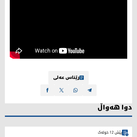
رێناس عەلی
دوا هەواڵ
پێش 12 خولەک