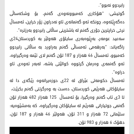
رابردوو نەبوو".
گوتیشی: "هۆکاری کەمبوونەوەی گەنم، بۆ وشکەساڵی
دەگەڕێتەوە، چونکە ئەو گەنمانەی ئاو نەدراون زۆر خراپن، ئەمساڵ
نرخی خراپترین جۆری گەنم لە باشترینی ساڵانی رابردوو بەرزترە".
سەعید عومەر، بەڕێوەبەری سایلۆی ھەولێر بە کوردستان24ی
راگەیاند: "بەرهەمی ئەمساڵی گەنم بەراورد بە ساڵانی رابردوو
کەمبوو، ئەمساڵ 46 هەزار و 187 تۆن گەنم لای ئێمە وەرگیراوە،
ئەو گەنمەی وەرمان گرتووە کوالێتی باشە، لەبەر ئەوەی ئاو
دراوە".
ئەمساڵ حکومەتی عێراق لە 22ی حوزەیرانەوە رێگەی دا لە
سایلۆکانی ھەرێمی کوردستان، دەست بە وەرگرتنی گەنم بکرێت،
تا 3ی ئاب گەنم وەرگیرا، بۆ ئەمساڵ 125 ھەزار 482 هەزار تۆن
گەنمی جوتیارانی هەرێم لە سایلۆکان وەرگيراوە، کە بەمشێوەیە:
سلێمانی 72 هەزار و 311 تۆن، هەولێر 46 هەزار و 187 تۆن،
دهۆک 6 هەزار و 983 تۆن.