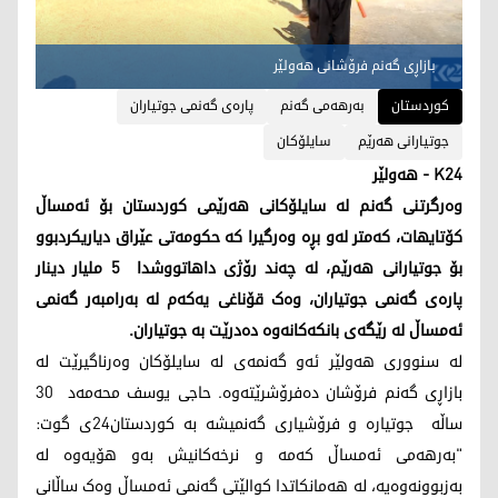
بازاڕی گەنم فرۆشانی هەولێر
کوردستان
بەرهەمی گەنم
پارەی گەنمی جوتیاران
جوتیارانی هەرێم
سایلۆکان
K24 - هەولێر
وەرگرتنی گەنم لە سایلۆکانی ھەرێمی کوردستان بۆ ئەمساڵ
کۆتایھات، کەمتر لەو بڕە وەرگیرا کە حکومەتی عێراق دیاریکردبوو
بۆ جوتیارانی ھەرێم، لە چەند رۆژی داھاتووشدا 5 ملیار دینار
پارەی گەنمی جوتیاران، وەک قۆناغی یەکەم لە بەرامبەر گەنمی
ئەمساڵ لە رێگەی بانکەکانەوە دەدرێت بە جوتیاران.
لە سنووری هەولێر ئەو گەنمەی لە سایلۆکان وەرناگیرێت لە
بازاڕی گەنم فرۆشان دەفرۆشرێتەوە. حاجی یوسف محەمەد 30
ساڵە جوتیارە و فرۆشیاری گەنمیشە بە کوردستان24ی گوت:
"بەرھەمی ئەمساڵ کەمە و نرخەکانیش بەو ھۆیەوە لە
بەزبوونەوەیە، لە هەمانکاتدا کوالێتی گەنمی ئەمساڵ وەک ساڵانی