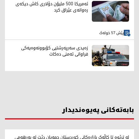
ئەمریکا 500 ملیۆن دۆلاری کاش دیکەی
رەوانەی عێراق کرد
پێش 57 خولەک
زەیدی سەرپەرشتیی کۆبوونەوەیەکی
فراوانی ئەمنی دەکات
بابەتەکانی پەیوەندیدار
لە ترێوە تا کاڵەک بازاڕەکانی کوردستان جمەیان دێت لە بەرهەمی