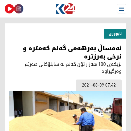
Open Menu
ئابووری
ئەمساڵ بەرهەمی گەنم کەمترە و
نرخی بەرزترە
نزیکەی 100 ھەزار تۆن گەنم لە سایلۆکانی ھەرێم
وەرگیراوە
2021-08-09 07:42