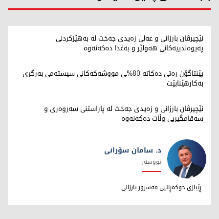
نێچیرڤان بارزانی و عەلی زەیدی جەخت لە بەهێزکردنی
پەیوەندییەکانی هەولێر و بەغدا دەکەنەوە
پێنتاگۆن رەتی دەکاتە 80%ـی مووشەکەکانی سیستەمی بەرگری
بەکارهێنابێت
نێچیرڤان بارزانی و زەیدی جەخت لە پاراستنی سەروەری و
سەقامگیریی وڵات دەکەنەوە
د. سامان سۆرانی
نووسەر
د. سامان سۆرانی
ڕێبازی حوکمڕانیی مەسرور بارزانی