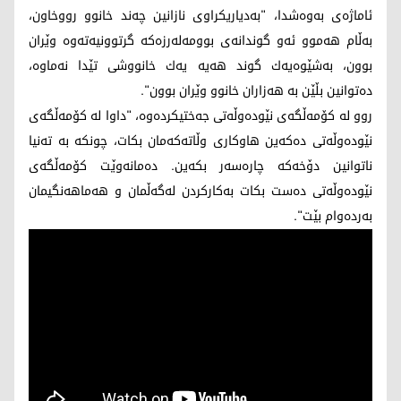
ئاماژه‌ی به‌وه‌شدا، "بەدیاریکراوی نازانین چەند خانوو رووخاون،
بەڵام هەموو ئەو گوندانەی بوومەلەرزەکە گرتوونیەتەوە وێران
بوون، بەشێوەیەك گوند هەیە یەك خانووشی تێدا نەماوە،
دەتوانین بڵێن بە هەزاران خانوو وێران بوون".
روو له‌ كۆمه‌ڵگه‌ی نێوده‌وڵه‌تی جه‌ختیكرده‌وه‌، "داوا لە کۆمەڵگەی
نێودەوڵەتی دەکەین هاوکاری وڵاتەکەمان بکات، چونکە بە تەنیا
ناتوانین دۆخەکە چارەسەر بکەین. دەمانەوێت کۆمەڵگەی
نێودەوڵەتی دەست بکات بەکارکردن لەگەڵمان و هەماهەنگیمان
بەردەوام بێت".