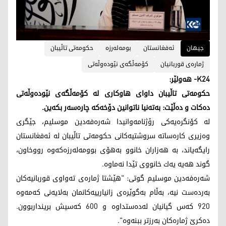
جیهان
ئه‌فغانستان
بومه‌له‌رزه‌
حكومه‌تی تاڵیبان
ژماره‌ی قوربانیان
كۆمه‌ڵگه‌ی نێوده‌وڵه‌تی
K24- هه‌ولێر:
حکومەتی تاڵیبان داوای هاوکاری لە کۆمەڵگەی نێودەوڵەتی
دەکات و دەڵێت: بەتەنیا ناتوانین دۆخەکە چارەسەر بکەین.
لە کۆنگرەیەکی رۆژنامەوانیدا شەرەفەدین موسلیم، جێگری
وەزیری کارەساتە سروشتیەکانی حکومەتی تاڵیبان له‌ ئه‌فغانستان
رایگەیاند، بە هەزاران خانوو بەهۆی بوومەلەرزەکەوە رووخاون،
گوند هەیە یەك خانووی تێدا نەماوە.
شەرەفەدین موسلیم گوتی: "هێشتا ژمارەی تەواوی قوربانیەکان
بەردەست نیە، بەڵام بەگوێرەی زانیارییەکانمان بەلایەنی کەمەوە
920 کەس گیانیان لەدەستداوە و 600 کەسیش برینداربوون.
دەکرێ ژمارەکان بەرزتر ببنەوە".