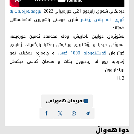
درەنگانی شەوی رابردوو 21ـی حوزەیرانی 2022،
بوومه‌له‌رزه‌یه‌ك بە
گوڕی 6.1 پلەی رێختەر
شاری خوستی باشووری ئه‌فغانستانی
هه‌ژاند.
به‌گوێره‌ی دوایین ئاماریش، وه‌ك محه‌مه‌د ئه‌مین حوزه‌یفه‌،
سه‌رۆكی میدیا و رۆشنبیری ویلایه‌تی به‌كتیا رایگه‌یاند، ژماره‌ی
كوژراوان
گه‌یشتووه‌ته‌‌ 1000 كه‌س
و چاوه‌ڕێ ده‌كرێت ئه‌و
ژماره‌یه‌ روو له‌ زیادبوون بكات و سه‌دان كه‌سی دیكه‌ش
برینداربوون.
H.B
نه‌ریمان هه‌ورامی
دوا هەواڵ