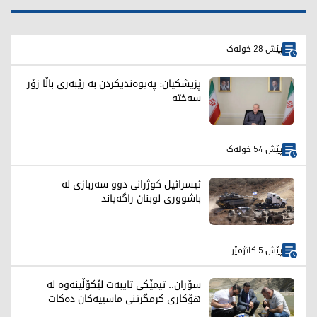
پێش 28 خولەک
پزیشکیان: پەیوەندیکردن بە رێبەری باڵا زۆر
سەختە
پێش 54 خولەک
ئیسرائیل کوژرانی دوو سەربازی لە
باشووری لوبنان راگەیاند
پێش 5 کاتژمێر
سۆران.. تیمێکی تایبەت لێکۆڵینەوە لە
هۆکاری کرمگرتنی ماسییەکان دەکات