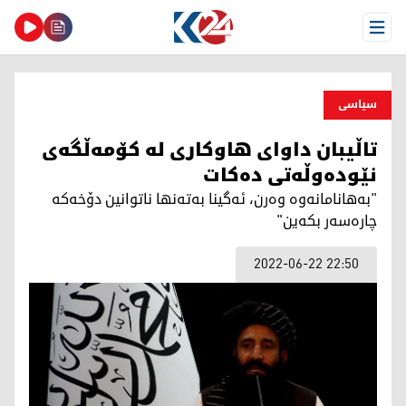
Open Menu
سیاسی
تاڵیبان داوای هاوكاری له‌ كۆمه‌ڵگه‌ی
نێوده‌وڵه‌تی ده‌كات
"به‌هانامانه‌وه‌ وه‌رن، ئه‌گینا به‌ته‌نها ناتوانین دۆخه‌كه‌
چاره‌سه‌ر بكه‌ین"
2022-06-22 22:50