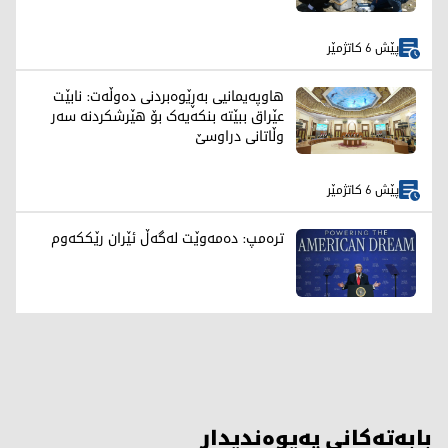
پێش 6 کاتژمێر
هاوپەیمانیی بەڕێوەبردنی دەوڵەت: نابێت
عێراق ببێتە بنکەیەک بۆ هێرشکردنە سەر
وڵاتانی دراوسێ
پێش 6 کاتژمێر
ترەمپ: دەمەوێت لەگەڵ ئێران رێککەوم
بابەتەکانی پەیوەندیدار