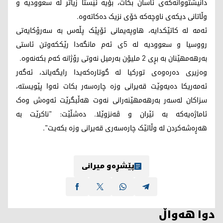
دانیشتووانەکەی ئاسان بکات، بۆیە ئێستا زیاتر لە سعوودیە و
وڵاتانی دیکەی ناوچەکە خۆی نزیک دەکاتەوە.
ئەمە لە کاتێکدایە، هاوپەیمانی ئۆپێک پڵەس بە سەرۆکایەتی
رووسیا و سعوودیە لە 5ی ئەم مانگەدا رێککەوتن ئاستی
بەرهەمهێنان بە بڕی 2 ملیۆن بەرمیل نەوتی رۆژانە کەم بکەنەوە.
وەزیری دەرەوەی تورکیا لە گوتارەکەیدا رایگەیاند، ئەگەر
ئەمەریکا دەیەوێت قەیرانی وزە چارەسەر بکات ئەوا پێویستە،
سزاکان لەسەر بەرهەمهێنەرانی نەوت هەڵبگرێت ئەوەش وەک
ئاماژەیەکە بە ئێران و ڤەنزوێلا. دەشڵێت: "ناکرێت بە
هەڕەشەکردن لە وڵاتێک چارەسەری قەیرانی وزە بکەیت".
پێشڕەو میرانی
دوا هەواڵ