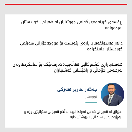
پڕۆسەی کڕینەوەی گەنمی جووتیاران لە هەرێمی کوردستان
بەردەوامە
دانەر عەبدولغەفار: پارەی پێویست بۆ مووچەخۆرانی هەرێمی
کوردستان دابینکراوە
هەفتەبازاڕی کشتوکاڵیی هەڵەبجە؛ دەرفەتێکە بۆ ساخکردنەوەی
بەرهەمی خۆماڵی و راکێشانی گەشتیاران
جەگەر عەزیز هەرکی
نووسەر
جەگەر عەزیز هەرکی
عێراق لە قەیرانی کەمی نەوتدا نییە بەڵکو قەیرانی ستراتیژی وزە و
بەڕێوەبردنی سامانی سروشتی دایە