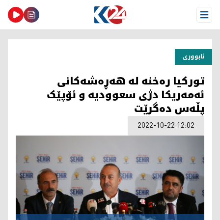
Open Menu
ئابووری
تورکیا رەخنە لە هەڕەشەکانی
ئەمەریکا دژی سعوودیە و ئۆپێک
پڵەس دەگرێت
2022-10-22 12:02