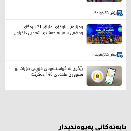
پێش 53 خولەک
وەزارەتی ناوخۆی عێراق:71 بارەگای
وەهمی سەر بە حەشدی شەعبی داخراون
پێش کاتژمێرێک
رێگری لە گواستنەوەی فۆڕمی خۆراک بۆ
سنووری ماددەی 140 دەکرێت
بابەتەکانی پەیوەندیدار