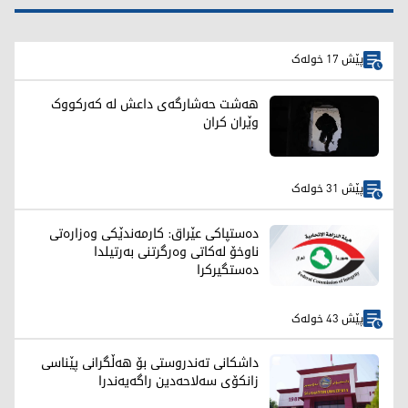
پێش 17 خولەک
هەشت حەشارگەی داعش لە کەرکووک
وێران کران
پێش 31 خولەک
دەستپاکی عێراق: کارمەندێکی وەزارەتی
ناوخۆ لەکاتی وەرگرتنی بەرتیلدا
دەستگیرکرا
پێش 43 خولەک
داشکانی تەندروستی بۆ هەڵگرانی پێناسی
زانکۆی سەلاحەدین راگەیەندرا