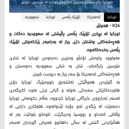
مەولود چاوشئۆغڵو وەزیری دەرەوەی تورکیا لە مێرسین - فۆتۆ:
AA
تورکیا
ئەمەریکا
ئۆپێک پڵەس
تورکیا
سعوودیه‌
K24 - هەولێر
تورکیا لە بڕیاری ئۆپێک پڵەس پاڵپشتی لە سعوودیە دەکات و
هەڕەشەکانی واشنتن دژی ریاز لە بەرامبەر رێککەونتی ئۆپێک
پڵەس رەتدەکاتەوە.
مەولوود چاوەش ئۆغڵو وەزیری دەرەوەی تورکیا لە شاری
مێرسین رایگەیاند، شان بە شانی سعوودیە دەوەستن و
هەڕەشەکانی ئەمەریکا بۆ سەر ریاز بە دروست نابینن.
بە گوێرەی هەواڵێکی ئەلشەرق بلوومبێرگ، تورکیا خۆی
هاوردەکارێکی سەرەکی نەوتە و گرانی نرخی نەوت کاریگەری
لەسەر تەرازووی بازرگانی تورکیا کردووە، بەڵام حکومەتی تورکیا
دەیەوێت لە رێگەی ئەو جۆرە لێدوانەوە، هاوکاری دارایی لە
وڵاتانی کەنداو و رووسیا وەربگرێت، تاوەکو بتوانێت بەر لە
هەڵبژاردنی گشتی لە ساڵی داهاتوو قەیرانی گوزەران لەسەر