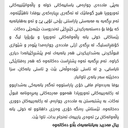
به‌پێی مادده‌ی چواره‌می یاساییه‌كانی خوله‌ و پاڵه‌وانێتییه‌كانی
ئه‌ورووپا هیچ گومانێك له‌ ئه‌گه‌ری بڕیاره‌كه‌ی یوفادا ناهێڵێته‌وه‌.
ئه‌م بڕگه‌یه‌ به‌ مه‌به‌ستی پاراستنی رۆحی تۆپی پێ و ئه‌و به‌هایانه‌یه‌
كه‌ یۆفا بۆ ده‌سته‌به‌ركردنی كێبڕكێی ته‌ندروست جێبه‌جێی ده‌كات.
رێساكانی خولی یانه‌ پاڵه‌وانه‌كانی ئه‌وروپا و یۆرۆپا لیگ و
كۆنفڕانسلیگ، له‌ بڕگه‌ی (ز)ـی مادده‌ی چواره‌مدا پێوه‌ر و شێوازی
قبوڵكردنی به‌شداریكردنی هه‌ر یانه‌یه‌ك له‌م پێشبڕكێیانه‌دا دیاری
كراوه‌. ئه‌م بڕگه‌یه‌ ئه‌وه‌ پشتڕاست ده‌كاته‌وه‌ كه‌ هه‌ر ره‌فتارێكی
نایاسایی، چ له‌ ئاستی نێوده‌وڵه‌تی بێت چ ئاستی یانه‌كان، سزا
ده‌خرێته‌ سه‌ر یانه‌ی تاوانبار.
یوفا به‌رده‌وام مافی خۆی پاراستووه‌ ئه‌گه‌ر یانه‌یه‌كی به‌شداربوو
له‌ ركابه‌رییه‌كانی ئه‌وروپادا هه‌موو مه‌رجه‌كانی په‌یڕه‌ونامه‌ قبوڵ
نه‌كات، به‌ پشتبه‌ستن به‌ مادده‌ی چواره‌م، له‌ ركابه‌رییه‌كان دووری
ده‌خاته‌وه‌. ئێستاش ره‌نگه‌ خۆری وه‌رزی داهاتوو له‌ خولی یانه‌
پاڵه‌وانه‌كان بێ ئه‌وه‌ی یارییه‌ك ئه‌نجام بدات، ئاوا بێت.
ریال مه‌درید به‌یاننامه‌یه‌ك بڵاو ده‌كاته‌وه‌