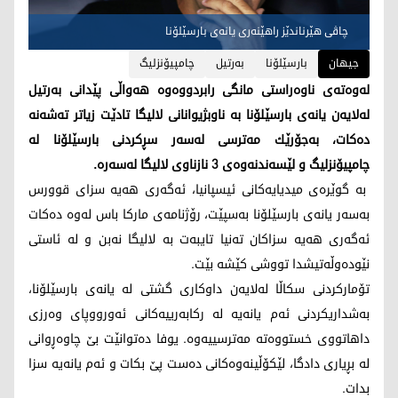
چاڤی هێرناندێز راهێنه‌ری یانه‌ی بارسێلۆنا
جیهان
بارسێلۆنا
به‌رتیل
چامپیۆنزلیگ
له‌وه‌ته‌ی ناوه‌راستی مانگی رابردووه‌وه‌ هه‌واڵی پێدانی به‌رتیل
له‌لایه‌ن یانه‌ی بارسێلۆنا به‌ ناوبژیوانانی لالیگا تادێت زیاتر ته‌شه‌نه‌
ده‌كات، به‌جۆرێك مه‌ترسی له‌سه‌ر سڕكردنی بارسێلۆنا له‌
چامپیۆنزلیگ و لێسه‌ندنه‌وه‌ی 3 نازناوی لالیگا له‌سه‌ره‌.
به‌ گوێره‌ی میدیایه‌كانی ئیسپانیا، ئه‌گه‌ری هه‌یه‌ سزای قوورس
به‌سه‌ر یانه‌ی بارسێلۆنا به‌سپێت، رۆژنامه‌ی ماركا باس له‌وه‌ ده‌كات
ئه‌گه‌ری هه‌یه‌ سزاكان ته‌نیا تایبه‌ت به‌ لالیگا نه‌بن و له‌ ئاستی
نێوده‌وڵه‌تیشدا تووشی كێشه‌ بێت.
تۆماركردنی سكاڵا له‌لایه‌ن داوكاری گشتی له یانه‌ی بارسێلۆنا،
به‌شداریكردنی ئه‌م یانه‌یه‌ له‌ ركابه‌رییه‌كانی ئه‌ورووپای وه‌رزی
داهاتووی خستووه‌ته‌ مه‌ترسییه‌وه‌. یوفا ده‌توانێت بێ چاوه‌ڕوانی
له‌ بڕیاری دادگا، لێكۆڵینه‌وه‌كانی ده‌ست پێ بكات و ئه‌م یانه‌یه‌ سزا
بدات.