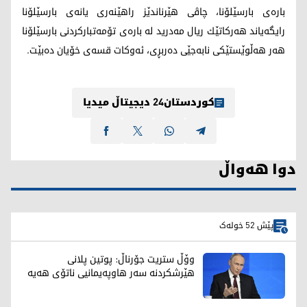
باره‌ی بارسێلۆنا، چاڤی هێرناندێز راهێنه‌ری یانه‌ی بارسێلۆنا
رایگه‌یاند هه‌ركاتێك ریال مه‌درید له‌ باره‌ی تۆمه‌تباركردنی بارسێلۆنا
هه‌ر هه‌ڵوێستێكی نابه‌جێی ده‌ربڕی، ئه‌وكات قسه‌ی خۆیان ده‌بێت.
کوردستان24 دیجیتاڵ میدیا
دوا هەواڵ
پێش 52 خولەک
وۆڵ ستریت جۆرناڵ: پوتین پلانی
هێرشکردنە سەر هاوپەیمانیی ناتۆی هەیە