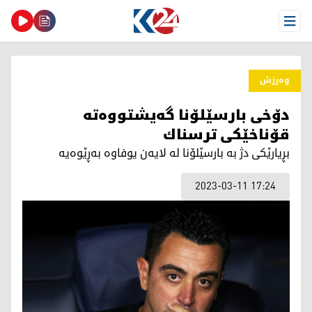
Open Menu
وەرزش
دۆخی بارسێلۆنا گه‌یشتووه‌ته‌
قۆناخێكی ترسناك
بڕیارێكی دژ به‌ بارسێلۆنا له‌ لایه‌ن یوفاوه‌ به‌ڕێوه‌یه‌
2023-03-11 17:24