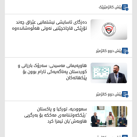
پێش کاتژمێرێک
دەزگای ئاسایشی نیشتمانیی عێراق چەند
تۆڕێکی قاچاخچێتیی نەوتی هەڵوەشاندەوە
پێش دوو کاتژمێر
هاوپەیمانی مەسیحی: سەرۆک بارزانی و
کوردستان په‌ناگه‌یه‌كی ئارام بوون بۆ
پێکهاتەکان
پێش دوو کاتژمێر
سعوودیە، تورکیا و پاکستان
'رێککەوتننامەی مەککە بۆ بەرگریی
هاوبەش'یان ئیمزا کرد