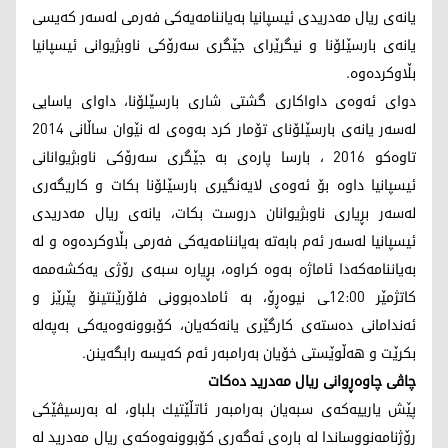
یانەی ریال مەدریدی ئیسپانیا بەیاننامەیەکی فەرمی لەسەر کەیسی
یانەی بارسێلۆنا و نیگرێرای جێگری سەرۆکی ناوبژیوانی ئیسپانیا
بڵاوکردەوە.
دوای ئەوەی داواکاری گشتی شاری بارسێلۆنا، داوای یاسایی
لەسەر یانەی بارسێلۆنای تۆمار کرد بەوەی لە نێوان ساڵانی 2014
تاوەکو 2016 ، بارسا پارەی بە جێگری سەرۆکی ناوبژیوانانی
ئیسپانیا داوە بۆ ئەوەی لایەنگیری بارسێلۆنا بکات و کاریگەری
لەسەر بڕیاری ناوبژیوانان دروست بکات، یانەی ریال مەدریدی
ئیسپانیا لەسەر ئەم بابەتە بەیاننامەیەکی فەرمی بڵاوکردەوە و لە
بەیاننامەکەدا ئاماژە بەوە کراوە، بڕیارە سبەی رۆژی یەکشەممە
کاتژمێر 12:00ـی نیوەڕۆ، بە ئامادەبوونی فلۆرێنتینۆ پێرێز و
ئەندامانی دەستەی کارگێری یانەکەیان، کۆبوونەوەیەکی بەپەلە
بکرێت و هەڵوێستی خۆیان بەرامبەر ئەم کەیسە رابگەینن.
چاڤی چاوه‌ڕوانی ریال مه‌درید ده‌كات
پێش یارییه‌كه‌ی سبه‌یان به‌رامبه‌ر ئاتڵێتیك بلباو، له‌ به‌رسیڤێكی
رۆژنامه‌نووساندا له‌ باره‌ی ئه‌گه‌ری كۆبوونه‌وه‌كه‌ی ریال مه‌درید له‌