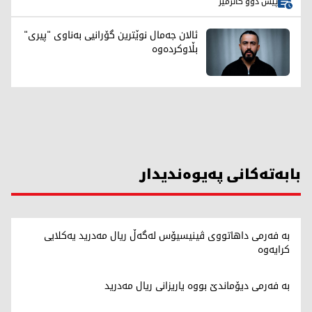
پێش دوو کاتژمێر
ئالان جەمال نوێترین گۆرانیی بەناوی "پیری"
بڵاوکردەوە
بابەتەکانی پەیوەندیدار
بە فەرمی داهاتووی ڤینیسیۆس لەگەڵ ریال مەدرید یەکلایی
کرایەوە
بە فەرمی دیۆماندێ بووە یاریزانی ریال مەدرید