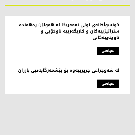
کونسوڵخانەی نوێی ئەمەریکا لە هەولێر؛ ڕەهەندە
ستراتیژییەکان و کاریگەرییە ناوخۆیی و
ناوچەییەکانی
سیاسی
لە شەوچراغی جزیرییەوە بۆ پێشمەرگایەتیی بارزان
سیاسی