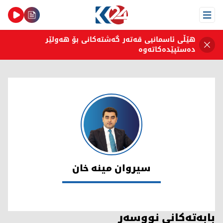
Open Menu
هێڵی ئاسمانیی قەتەر گەشتەکانی بۆ هەولێر
دەستپێدەکاتەوە
سیروان مینە خان
سیروان مینە خان
بابەتەکانی نووسەر