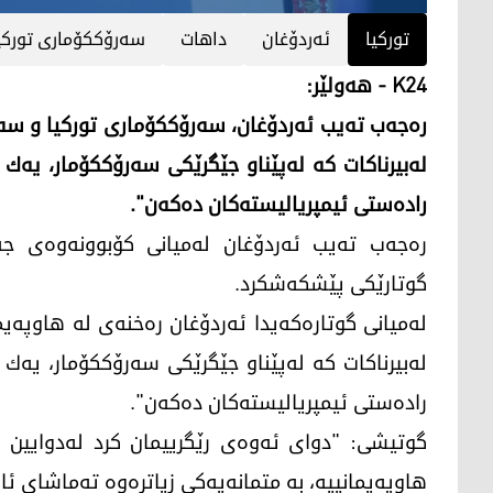
تورکیا
ئەردۆغان
داهات
سەرۆککۆماری تورکی
K24 - هەولێر:
ره‌جه‌ب ته‌یب ئه‌ردۆغان، سه‌رۆکكۆماری توركیا و سه‌رۆ
له‌بیرناكات كه‌ له‌پێناو جێگرێكی سه‌رۆکكۆمار، یه‌ك دو
راده‌ستی ئیمپریالیسته‌كان ده‌كه‌ن".
ره‌جه‌ب ته‌یب ئه‌ردۆغان له‌میانی كۆبوونه‌وه‌ی جه
گوتارێكی پێشكه‌شكرد.
له‌میانی گوتاره‌كه‌یدا ئه‌ردۆغان ره‌خنه‌ی له‌ هاوپه‌ی
له‌بیرناكات كه‌ له‌پێناو جێگرێكی سه‌رۆکكۆمار، یه‌ك دو
راده‌ستی ئیمپریالیسته‌كان ده‌كه‌ن".
گوتیشی: "دوای ئه‌وه‌ی رێگرییمان كرد له‌دوایین ئا
هاوپه‌یمانییه‌، به‌ متمانه‌یه‌كی زیاتره‌وه‌ ته‌ماشای ئ