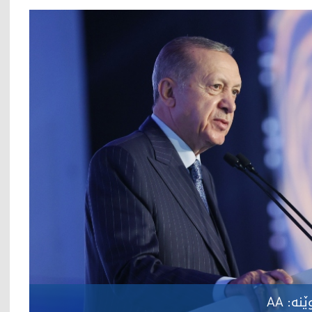
ە: AA