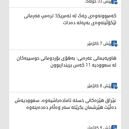
پێش 33 خولەک
کەمبوونەوەی چەک لە ئەمریکا؛ ترەمپ فەرمانی
لێکۆڵینەوەی بەپەلە دەدات
پێش 7 کاتژمێر
هاوپەیمانی عەرەبی: بەهۆی بۆردومانی حوسییەکان
لە سعوودیە 11 کەس برینداربوون
پێش 8 کاتژمێر
عێراق هێزەکانی خستە ئامادەباشیەوە، سعوودیەش
دەڵێت هێرشمان بکرێتە سەر وەڵام دەدەینەوە
پێش 9 کاتژمێر