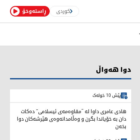
کوردی
ڕاستەوخۆ
دوا هەواڵ
پێش 10 خولەک
هادی عامری داوا لە “مقاوەمەی ئیسلامی” دەکات
دان بە خۆیاندا بگرن و وەڵامدانەوەی هێرشەکان دوا
بخەن