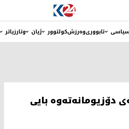
یاسی
ئابووری
وەرزش
کولتوور
ژیان
وتار
زیاتر
ی دۆزیومانه‌ته‌وه‌ بایی