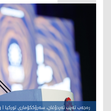
رەجەب تەیب ئەردۆغان، سەرۆککۆماری تورکیا | وێن