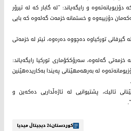
دۆزیویانه‌ته‌وه‌ و رایگه‌یاند: "له‌ گابار كه‌ له‌ تیرۆر
كه‌مان دۆزییه‌وه‌ و خستمانه‌ خزمه‌ت گه‌له‌وه‌ كه‌ بایی
‌ی وزه‌ كه‌ له‌ گیرفانی توركیاوه‌ ده‌چووه‌ ده‌ره‌وه‌، ئیتر له‌ خزمه‌تی
‌ خزمه‌تی گه‌له‌وه‌، سه‌رۆکكۆماری توركیا رایگه‌یاند:
مانه‌ته‌وه‌ له‌ به‌رهه‌مهێنانی په‌یندا به‌كاریده‌هێنین
نانی ئالیك، پشتیوانیی له‌ ئاژه‌ڵداریی ده‌كه‌ین و
.
کوردستان24 دیجیتاڵ میدیا