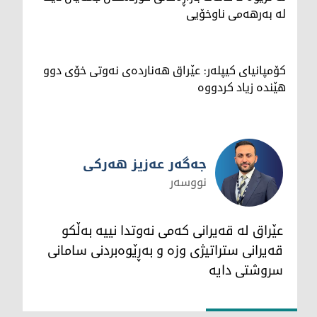
لە بەرهەمی ناوخۆیی
کۆمپانیای کیپلەر: عێراق هەناردەی نەوتی خۆی دوو
هێندە زیاد کردووە
جەگەر عەزیز هەرکی
نووسەر
جەگەر عەزیز هەرکی
عێراق لە قەیرانی کەمی نەوتدا نییە بەڵکو
قەیرانی ستراتیژی وزە و بەڕێوەبردنی سامانی
سروشتی دایە