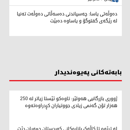
دەوڵەتی یاسا: چەسپاندنی دەسەڵاتی دەوڵەت تەنیا
لە رێگەی گفتوگۆ و یاساوە دەبێت
بابەتەکانی پەیوەندیدار
ژووری بازرگانیی هەولێر: تاوەکو ئێستا زیاتر لە 250
هەزار تۆن گەنمی زیادی جووتیاران کڕدراوەتەوە
لە ترێوە تا کاڵەک بازاڕەکانی کوردستان جمەیان دێت