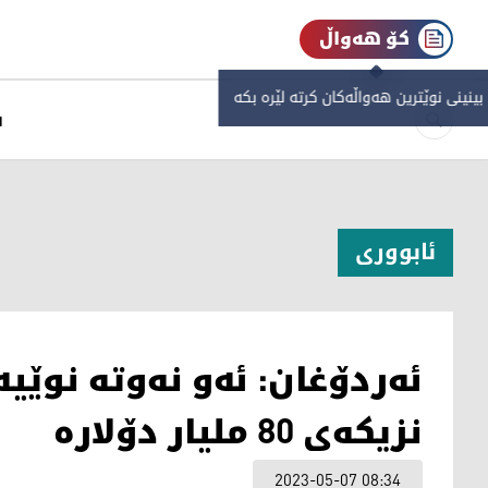
کۆ هەواڵ
 بینینی نوێترین هەواڵەکان کرتە لێرە بکە
س
ئابووری
ئه‌ردۆغان: ئەو نه‌وته‌ نوێیە
نزیكه‌ی 80 ملیار دۆلاره‌
2023-05-07 08:34