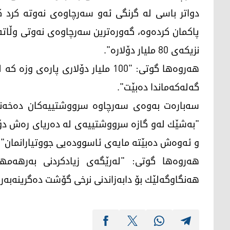
دواتر باسی له‌ گرنگی ئه‌و سه‌رچاوه‌ی نه‌وته‌ كرد كه‌ 
پاكمان كرده‌وه‌، گه‌وره‌ترین سه‌رچاوه‌ی نه‌وتی وڵاته‌
نزیكه‌ی 80 ملیار دۆلاره‌".
هه‌روه‌ها گوتی: "100 ملیار دۆلاری پاره
گه‌له‌كه‌ماندا ده‌بێت".
سه‌باره‌ت به‌وه‌ی سه‌رچاوه‌ سرووشتییه‌كان ده‌خه‌نه
"به‌شێك له‌و گازه‌ سرووشتییه‌ی له‌ ده‌ریای ره‌ش دۆزیو
و ئه‌وه‌ش ده‌بێته‌ مایه‌ی ئاسووده‌یی جووتیارانمان".
هه‌روه‌ها گوتی: "له‌رێگه‌ی زیادكردنی به‌رهه‌مهێ
هه‌نگاوگه‌لێك بۆ دابه‌زاندنی نرخی گۆشت ده‌گرینه‌به‌ر"