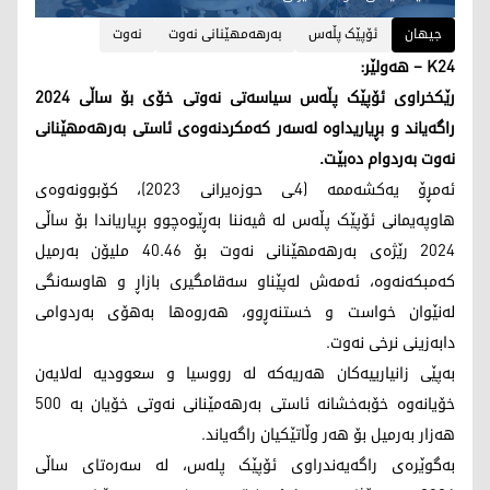
جیهان
ئۆپێک پڵەس
بەرهەمهێنانی نەوت
نەوت
K24 – هەولێر:
رێکخراوی ئۆپێک پڵەس سیاسەتی نەوتی خۆی بۆ ساڵی 2024
راگەیاند و بڕیاریداوە لەسەر کەمکردنەوەی ئاستی بەرهەمهێنانی
نەوت بەردوام دەبێت.
ئەمڕۆ یەکشەممە (4ـی حوزەیرانی 2023)، کۆبوونەوەی
هاوپەیمانی ئۆپێک پڵەس لە ڤیەننا بەڕێوەچوو بڕیاریاندا بۆ ساڵی
2024 رێژەی بەرهەمهێنانی نەوت بۆ 40.46 ملیۆن بەرمیل
کەمبکەنەوە، ئەمەش لەپێناو سەقامگیری بازاڕ و هاوسەنگی
لەنێوان خواست و خستنەڕوو، هەروەها بەهۆی بەردوامی
دابەزینی نرخی نەوت.
بەپێی زانیارییەکان هەریەکە لە رووسیا و سعوودیە لەلایەن
خۆیانەوە خۆبەخشانە ئاستی بەرهەمێنانی نەوتی خۆیان بە 500
هەزار بەرمیل بۆ هەر وڵاتێکیان راگەیاند.
بەگوێرەی راگەیەندراوی ئۆپێک پلەس، لە سەرەتای ساڵی