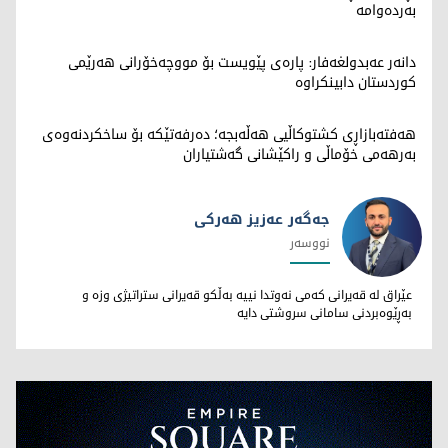
بەردەوامە
دانەر عەبدولغەفار: پارەی پێویست بۆ مووچەخۆرانی هەرێمی
کوردستان دابینکراوە
هەفتەبازاڕی کشتوکاڵیی هەڵەبجە؛ دەرفەتێکە بۆ ساخکردنەوەی
بەرهەمی خۆماڵی و راکێشانی گەشتیاران
جەگەر عەزیز هەرکی
نووسەر
جەگەر عەزیز هەرکی
عێراق لە قەیرانی کەمی نەوتدا نییە بەڵکو قەیرانی ستراتیژی وزە و
بەڕێوەبردنی سامانی سروشتی دایە