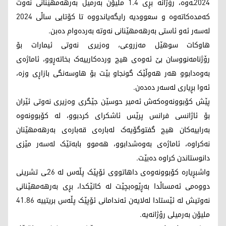
2024ـەوە، رۆژانە بڕی 1.4 ملیۆن بەرمیل بەرهەمهێنانی نەوت
کەمدەکاتەوە و سعوودیە رایگەیاندووە تا کۆتایی ساڵی 2024
لەسەر ئەو ئاستی بەرهەمهێنانی نەوتە بەردەوام دەبن.
هاوکات سوهێل مەزروعی، وەزیری نەوتی ئیمارات بۆ
رۆژنامەنووسان بێ ئەوەی هیچ وردەکارییەک بخاتەڕوو، ئاماژەی
بەوەدابوو هەر هەوڵێک گونجاو بێت بۆ هاوسەنگی بازاڕی وزە،
ئەوا بڕیاری لەسەر دەدەن.
پێش کۆبوونەوەکەش ئەمیر حوسێن جێگری وەزیری نەوتی ئێران
بۆ ئاژانسی فرانس پرێس ئاشکرای کردبوو، لە کۆبوونەوە
بەراییەکان هیچ گفتوگۆیەک لەبارەی قەبارەی بەرهەمهێنان
نەکراوە، ئاماژەی بەوەشدابوو، هەموو بابەتێک لەسەر مێزی
دانوستاندن کراوە دەبێت.
واشبڕیارە کۆبوونەوەی داهاتووی ئۆپێک پڵەس لە 26ـی تشرینی
دووەمی ئەمساڵدا بەڕێوەبچێت لە کاتێکدا، بڕی بەرهەمهێنانی
نەوتیش لە ئێستادا لەلایەن ئەندامانی ئۆپێک پڵەس بریتییە 41.86
ملیۆن بەرمیلی رۆژانەیە.