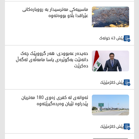
ماسییەکی مەترسیدار بە رووبارەکانی
عێراقدا بڵاو بووەتەوە
پێش 43 خولەک
حەیدەر عەبوودی: هەر گرووپێک چەک
دانەنێت بەگوێرەی یاسا مامەڵەی لەگەڵ
دەکرێت
پێش کاتژمێرێک
ئەوانەی لە کفری زەوی 180 مەتریان
پێدراوە لێیان وەردەگیرێتەوە
پێش کاتژمێرێک