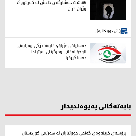
هەشت حەشارگەی داعش لە کەرکووک
وێران کران
پێش دوو کاتژمێر
دەستپاکی عێراق: کارمەندێکی وەزارەتی
ناوخۆ لەکاتی وەرگرتنی بەرتیلدا
دەستگیرکرا
بابەتەکانی پەیوەندیدار
پڕۆسەی کڕینەوەی گەنمی جووتیاران لە هەرێمی کوردستان