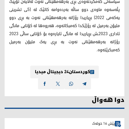
سیاسەتی کەمکردنەوەی بڕی بەرهەمهێنانی نەوت لەلایەن ئۆپێک
پڵەسەوە ماوەی دوو ساڵە بەردەوامە کاتێک لە (5ـی تشرینی
یەکەمی 2022) بڕیاریدا رۆژانە بەرهەمهێنانی نەوت بە بڕی دوو
ملیۆن بەرمیل لە رۆژێکدا کەمبکاتەوە، هەروەها لە کۆتایی مانگی
ئاداری 2023ـش بڕیاریدا لە مانگی ئایارەوە بۆ کۆتایی ساڵی 2023
رۆژانە بەرهەمهێنانی نەوت بە بڕی یەک ملیۆن بەرمیل
کەمبکرێتەوە.
کوردستان24 دیجیتاڵ میدیا
دوا هەواڵ
پێش 16 خولەک