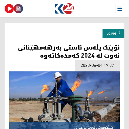
Open Menu
ئابووری
ئۆپێک پڵەس ئاستی بەرهەمهێنانی
نەوت لە 2024 کەمدەکاتەوە
2023-06-04 19:37
کێڵگەیەکی نەوت لە عێراق