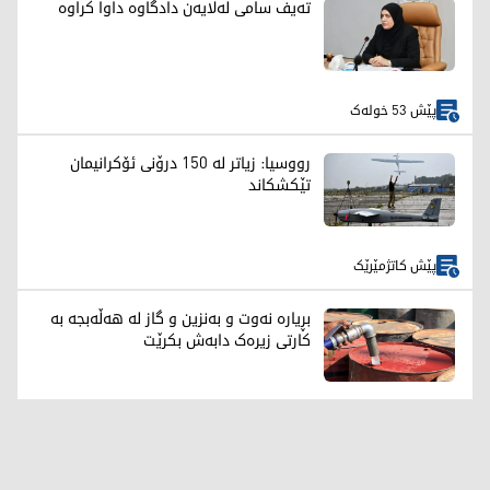
تەیف سامی لەلایەن دادگاوە داوا کراوە
پێش 53 خولەک
رووسیا: زیاتر لە 150 درۆنی ئۆکرانیمان
تێکشکاند
پێش کاتژمێرێک
بڕیارە نەوت و بەنزین و گاز لە هەڵەبجە بە
کارتی زیرەک دابەش بکرێت