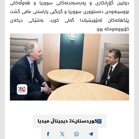
دوایین گۆڕانکاری و پەرەسەندنەکانی سووریا و هەوڵەکانی
نووسینەوەی دەستووری سووریا و گرنگیی پاراستنی مافی گشت
پێکهاتەکان لەنێویشیاندا گەلی کورد، بەشێکی دیکەی
کۆبوونەوەکە بوو.
کوردستان24 دیجیتاڵ میدیا