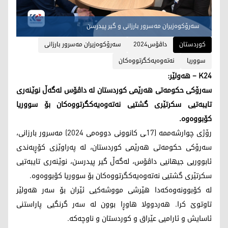
سەرۆکوەزیران مەسرور بارزانی و گیر پیدرسن
کوردستان
داڤۆس2024
سەرۆکوەزیران مەسرور بارزانی
سووریا
نەتەوەیەکگرتووەکان
K24 – هەولێر:
سه‌رۆكی حکومەتی هەرێمی کوردستان لە داڤۆس لەگەڵ نوێنەری
تایبەتیی سکرتێری گشتیی نەتەوەیەکگرتووەکان بۆ سووریا
کۆبووەوە‌.
رۆژی چوارشەممە (17ـی کانوونی دووەمی 2024) مەسرور بارزانی،
سەرۆکی حکومەتی هه‌رێمى كوردستان، لە پەراوێزی کۆڕبەندی
ئابووریی جیهانیى داڤۆس، لەگەڵ گیر پیدرسن، نوێنەری تایبەتیی
سکرتێری گشتیی نەتەوەیەکگرتووەکان بۆ سووریا‌ کۆبووەوە.
لە کۆبوونەوەکەدا هێرشی مووشەکیى ئێران بۆ سەر هەولێر
تاوتوێ کرا. هەردوولا هاوڕا بوون لە سەر گرنگیی پاراستنی
ئاسایش و ئارامیی عێراق و کوردستان و ناوچەکە.