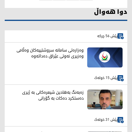
دوا هەواڵ
پێش 56 چرکە
وەزارەتی سامانە سروشتییەکان وەڵامی
وەزیری نەوتی عێراق دەداتەوە
پێش 15 خولەک
زەبەنگ بەهادین شیعرەکانی بە ژیری
دەستکرد دەکات بە گۆرانی
پێش 31 خولەک