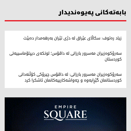
بابەتەکانی پەیوەندیدار
زیاد ره‌ئوف: سكاڵای عێراق له‌ دژی ئێران به‌رهه‌مدار ده‌بێت
سەرۆکوەزیران مەسرور بارزانی لە داڤۆس؛ لوتکەی دیپلۆماسییەتی
کوردستان
سەرۆکوەزیران مەسرور بارزانی: لە داڤۆس چیرۆکی کۆڵنەدانی
کوردستانمان گێڕایەوە و چەواشەکارییەکانمان ئاشکرا کرد