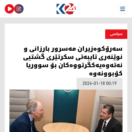
Open Menu
سیاسی
سەرۆکوەزیران مەسرور بارزانی و
نوێنەری تایبەتی سکرتێری گشتیی
نەتەوەیەکگرتووەکان بۆ سووریا‌
کۆبوونەوە
2024-01-18 00:19