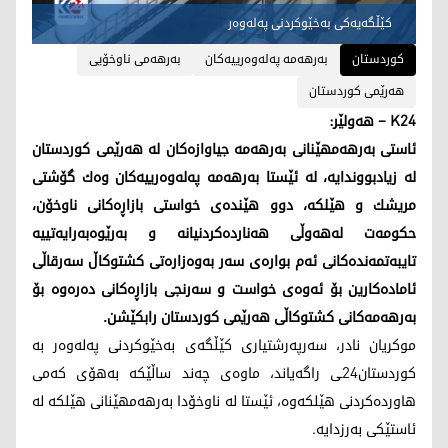
کێڵگەیەکی بەخێوکردنی پەلەوەر
کوردستان
بەرهەمە پەلەوەرییەکان
بەرهەمی ناوخۆیی
هەرێمی کوردستان
K24 – هەولێر:
ئاستی بەرهەمهێنانی بەرهەمە جیاوازەکان لە هەرێمی کوردستان
لە زیادبووندایە، لە ئێستا به‌رهه‌مه‌ په‌له‌وه‌رییەکان وه‌ك گۆشتی
مریشك و هێلكه،‌ دوو هێنده‌ی خواستی بازاڕه‌كانی ناوخۆن،
حكومه‌ت له‌هه‌وڵی هه‌نارده‌كردنیانه‌ و به‌رێوه‌به‌رایه‌تییه‌
تایبه‌تمه‌نده‌كانی ئه‌م بواره‌ی سه‌ر به‌وه‌زاره‌تی كشتوكاڵ سه‌رقاڵی
ئاماده‌كارین بۆ ئه‌وه‌ی خواست و سه‌رنجی بازاڕه‌كانی ده‌ره‌وه‌ بۆ
به‌رهه‌مه‌كانی كشتوكاڵی هه‌رێمی كوردستان رابكێشن.
موکریان نادر، سەرپەرشتیاری کێڵگەی بەخێوکردنی پەلەوەر بە
کوردستان24ـی راگەیاند، ماوەی چەند ساڵێکە بەهۆی کەمی
هاوردەکردنی هێلکەوە، ئێستا لە ناوخۆدا بەرهەمهێنانی هێلکە لە
ئاستێکی بەرزدایە.