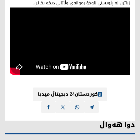
زیاترن لە پێویستی ناوخۆ رەوانەی وڵاتانی دیکە بکرێن.
کوردستان24 دیجیتاڵ میدیا
دوا هەواڵ