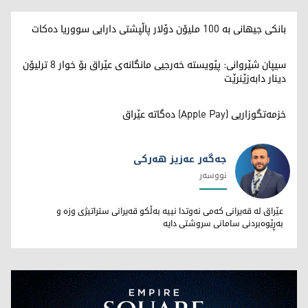
بانکی جیهانی بە 100 ملیۆن دۆلار پاڵپشتی دارایی سووریا دەکات
سیپان شێروانی: پێویستە خەرجیی مانگانەی عێراق بۆ خوار 8 ترلیۆن
دینار دابەزێنرێت
خزمەتگوزاریی (Apple Pay) دەگاتە عێراق
جەگەر عەزیز هەرکی
نووسەر
جەگەر عەزیز هەرکی
عێراق لە قەیرانی کەمی نەوتدا نییە بەڵکو قەیرانی ستراتیژی وزە و
بەڕێوەبردنی سامانی سروشتی دایە