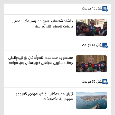
پێش 15 خولەک
دڵشاد شەهاب: هیچ مەترسییەکی ئەمنی
تایبەت لەسەر هەرێم نییە
پێش 41 خولەک
مەحموود محەمەد: هەوڵەکان بۆ تێپەڕاندنی
چەقبەستویی سیاسی کوردستان بەردەوامە
پێش 52 خولەک
ئێران مەرجەکانی بۆ کردنەوەی گەرووی
هورمز رادەگەیەنێت