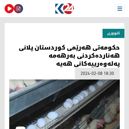
Open Menu
ئابووری
حکومەتی هەرێمی کوردستان پلانی
هەناردەکردنی بەرهەمە
پەلەوەرییەکانی هەیە
2024-02-08 18:30