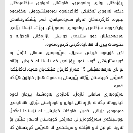
پرۆژه‌كانی بواری په‌له‌وه‌ری، هاوشانی ته‌واوی سێكته‌ره‌كانی
دیكه‌، له‌رووی ته‌كنیكی كاركردنه‌وه‌ به‌ره‌وپێشچوونی به‌خۆیه‌وه‌
بینیوه‌، كاركردنه‌كان ته‌واو سه‌رده‌میانه‌ن، ئه‌م پێشكه‌وتنانه‌ش
وایكردووه‌ سێكته‌ری په‌له‌وه‌ری به‌ره‌وپێش بچێت، ئێستا رێژه‌ی
به‌رهه‌مهێنان دوو هێندەی خواستی بازاڕه‌كانی ناوخۆیه‌ و
حكومه‌ت بیری لە ھەناردەكردنی كردووەتەوە.
لای خۆیەوە فیراس سدیق، بەڕێوەبەری سامانی ئاژەڵ بە
کوردستان24ـی گوت: ئەو پڕۆژانەی کە ئێستا لە کاردان رۆژانە
توانای بەرهەمهێنانی 15 هەزار کارتۆن هێلکەیان هەیە، لەکاتێکدا
هەرێمی کوردستان رۆژانە پێویستی بە حەوت هەزار کارتۆن هێلکە
هەیە.
بەڕێوەبەری سامانی ئاژەڵ، ئاماژەی بەوەشدا، بیرمان لەوە
کردووەتە جگە لە بازاڕەکانی خوارو و ناوەڕاستی عێراق، هەناردەی
دەرەوەی عێراقی بکەین. هاوکات گوتیشی: لە ئێستادا لەگەڵ
نووسینگەی سەرۆکوەزیرانی هەرێمی کوردستان لەسەر هێڵین بۆ
ئەویە بتوانین ئەو هێلکە و مریشکەی لە هەرێمی کوردستان کە