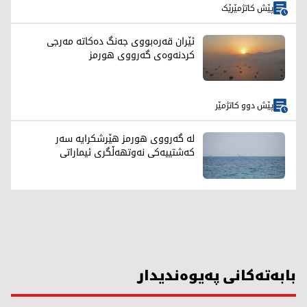
پێش کاتژمێرێک
ئێران قەرەبووی جەنگ دەکاتە مەرجی
کردنەوەی گەرووی هورمز
پێش دوو کاتژمێر
لە گەرووی هورمز هێرشکرایە سەر
کەشتییەکی نەوتهەڵگری ئیماراتی
بابەتەکانی پەیوەندیدار