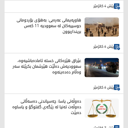
پێش 4 کاتژمێر
هاوپەیمانی عەرەبی: بەهۆی بۆردومانی
حوسییەکان لە سعوودیە 11 کەس
برینداربوون
پێش 6 کاتژمێر
عێراق هێزەکانی خستە ئامادەباشیەوە،
سعوودیەش دەڵێت هێرشمان بکرێتە سەر
وەڵام دەدەینەوە
پێش 6 کاتژمێر
دەوڵەتی یاسا: چەسپاندنی دەسەڵاتی
دەوڵەت تەنیا لە رێگەی گفتوگۆ و یاساوە
دەبێت