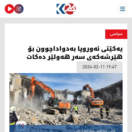
Open Menu
سیاسی
یەکێتی ئەوروپا بەدواداچوون بۆ
هێرشەکەی سەر هەولێر دەکات
2024-02-11 19:47
ماڵی شەهید پێشڕەو دزەیی