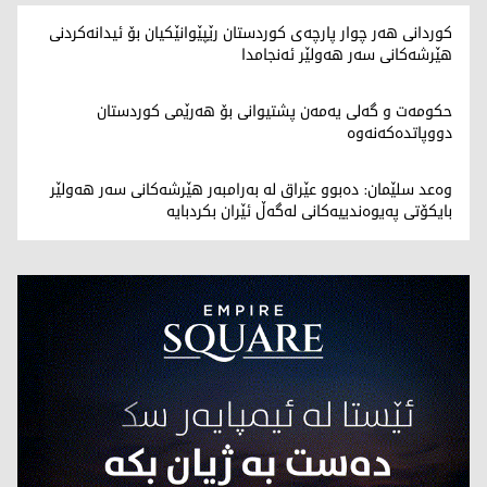
کوردانی هەر چوار پارچەی کوردستان رێپێوانێکیان بۆ ئیدانەکردنی
هێرشەکانی سەر هەولێر ئەنجامدا
حکومەت و گەلی یەمەن پشتیوانی بۆ هەرێمی کوردستان
دووپاتدەکەنەوە
وه‌عد سلێمان: ده‌بوو عێراق له‌ به‌رامبه‌ر هێرشه‌كانی سه‌ر هه‌ولێر
بایكۆتی په‌یوه‌ندییه‌كانی له‌گه‌ڵ ئێران بكردبایه‌