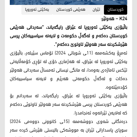
کوردستان
ئێران
هەرێمی کوردستان
یەکێتی ئەوروپا
K24 – هەولێر:
باڵیۆزی یەکێتی ئەوروپا لە عێراق رایگەیاند، "سەردانی هەرێمی
کوردستان دەکەم و لەگەڵ حکومەت و لایەنە سیاسییەکان پرسی
هێرشکردنە سەر هەولێر تاوتوێ دەکەم".
ئەمڕۆ یەکشەممە (11ـی شوباتی 2024) تۆماس سێیلەر، باڵیۆزی
یەکێتی ئەوروپا لە عێراق، لە هەژماری خۆی لە تۆڕی کۆمەڵایەتی
ئێکس ئاماژەی بەوەدا، لە مانگی نیسانی ئەمساڵ سەردانی هەولێر
دەکات و لەگەڵ حکومەتی هەرێم و لایەنە سیاسییەکان
کۆدەبێتەوە.
باڵیۆزی یەکێتی ئەوروپا لە عێراق، رایگەیاند، لە سەردانم بۆ
هەرێمی کوردستان پرسی هێرشکردنە سەر هەولێر تاوتوێی دەکەم
کە لەلایەن ئێرانەوە ئەنجامدرا.
درەنگانی شەوی دووشەممە (15ـی کانوونی دووەمی 2024)
سوپای پاسدارانی ئێران بە مووشەکی بالیستی هێرشی کردە سەر