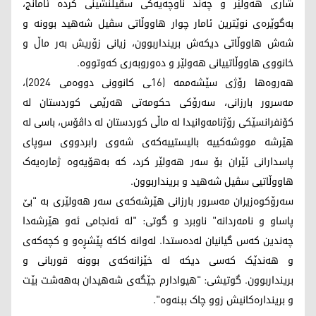
شاری هەولێر و چەند ناوچەیەکی سڤیلنشینی کردە ئامانج،
بەگوێرەی نوێترین ئامار چوار هاووڵاتی سڤیل شەهید بوونە و
شەش هاووڵاتی دیکەش برینداربوون، زیانی زۆریش بەر ماڵ و
خانووی هاووڵاتییانی هەولێر و دەوروبەری کەوتووە.
هه‌روه‌ها رۆژی سێشەممە (16ـی کانوونی دووەمی 2024)،
مەسرور بارزانی، سەرۆکی حکومەتی هەرێمی کوردستان لە
کۆنفرانسێکی رۆژنامەوانیدا لە ماڵی کوردستان لە داڤۆس، باسی لە
هێرشە مووشەکییە بالیستییەکەی شەوی رابردووی سوپای
پاسدارانی ئێران بۆ سەر هەولێر کرد، کە بەهۆیەوە ژمارەیەک
هاووڵاتیی سڤیل شەهید و برینداربوون.
سەرۆکوەزیران مەسرور بارزانی هێرشەکەی سەر هەولێری بە "بێ
پاساو و نامەردانە" ناوبرد و گوتی: "لە ئەنجامی ئەو ‌هێرشەدا
چەندین کەس گیانیان لەدەستدا. لەوانە کاکە پێشڕەو و کچەکەی
و هەندێک کەسی دیکە لە خێزانەکەی بوونە قوربانی و
برینداربوون. گوتیشی: "هیوادارم جێگەی شەهیدان بەهەشت بێت
و بریندارەکانیش زوو چاک ببنەوە".