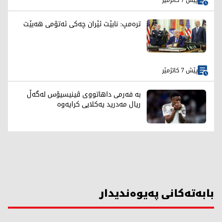
پێش 7 کاتژمێر
ترەمپ: نابێت ئێران چەکی ئەتۆمی هەبێت
پێش 7 کاتژمێر
بە فەرمی داهاتووی ڤینیسیۆس لەگەڵ
ریال مەدرید یەکلایی کرایەوە
بابەتەکانی پەیوەندیدار