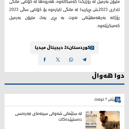
ملیۆن بەرمیل لە رۆژێکدا کەمبکاتەوە، هەروەها لە کۆتایی مانگی
ئاداری 2023ـش بڕیاریدا لە مانگی ئایارەوە بۆ کۆتایی ساڵی 2023
رۆژانە بەرهەمهێنانی نەوت بە بڕی یەک ملیۆن بەرمیل
کەمبکرێتەوە.
کوردستان24 دیجیتاڵ میدیا
دوا هەواڵ
پێش 7 خولەک
لە سلێمانی شەوانی سینەمای فەرەنسی
دەستپێدەکات