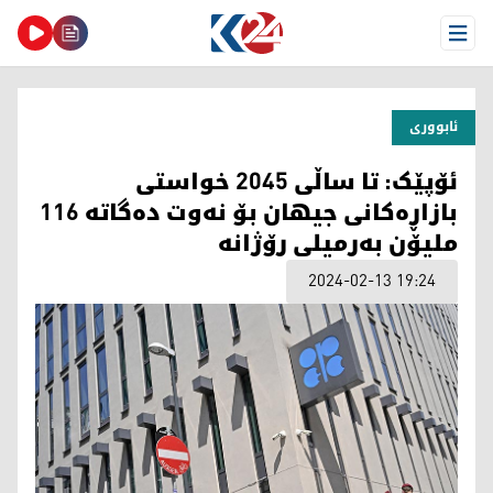
Open Menu
ئابووری
ئۆپێک: تا ساڵی 2045 خواستی
بازاڕەکانی جیهان بۆ نەوت دەگاتە 116
ملیۆن بەرمیلی رۆژانە
2024-02-13 19:24