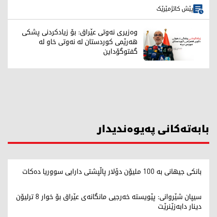
پێش کاتژمێرێک
وەزیری نەوتی عێراق: بۆ زیادکردنی پشکی
هەرێمی کوردستان لە نەوتی خاو لە
گفتوگۆداین
بابەتەکانی پەیوەندیدار
بانکی جیهانی بە 100 ملیۆن دۆلار پاڵپشتی دارایی سووریا دەکات
سیپان شێروانی: پێویستە خەرجیی مانگانەی عێراق بۆ خوار 8 ترلیۆن
دینار دابەزێنرێت