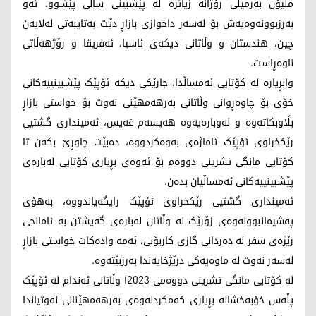
ملیۆن بەرمیلی رۆژانە زیاترە لە پێشبینی ساڵی پێشوو، ئەو
بەرزبوونەوەیەش بۆ لەسەر داخوازی بازاڕ دێت بەتایبەتی لەلایەن
چین، هندستان و وڵاتانی دیکەی ئاسیا، ئەفریقا و رۆژهەڵاتی
ناوەڕاست.
وابڕیارە لە کۆتایی ئەمساڵدا، جارێکی دیکە ئۆپێک پێشبینییەکانی
خۆی بۆ چاوەڕوانی وڵاتانی بەرهەمهێنی نەوت بۆ خواستی بازاڕ
بڵاوبکاتەوە و لەوبارەیەوە هەیسەم غەیس، ئەمینداری گشتیی
رێکخراوی ئۆپێک ئاماژەی بەوەکردووە، دەبێت چاوڕێ بکەن تا
کۆتایی مانگی تشرینی دووەم بۆ ئەوەی بڕیاری کۆتایی لەبارەی
پێشبینییەکانی ئەمساڵیان بدەن.
ئەمینداری گشتیی رێکخراوی ئۆپێک رایگەیاندووە، بەهۆی
پەشیمانبوونەوەی زۆرێک لە وڵاتان لەبارەی گەیشتن بە ئامانجی
رێژەی سفر لە دەردانی گازی کاربۆنی، ئەمە وادەکات خواستی بازاڕ
لەسەر نەوت لە ماوەیەکی درێژخایەندا بەرزبێتەوە.
لە کۆتایی مانگی تشرینی دووەمی 2023) وڵاتانی ئەندام لە ئۆپێک
پڵەس خۆبەخشانە بڕیاری کەمکردنەوەی بەرهەمهێنانی نەوتیاندا