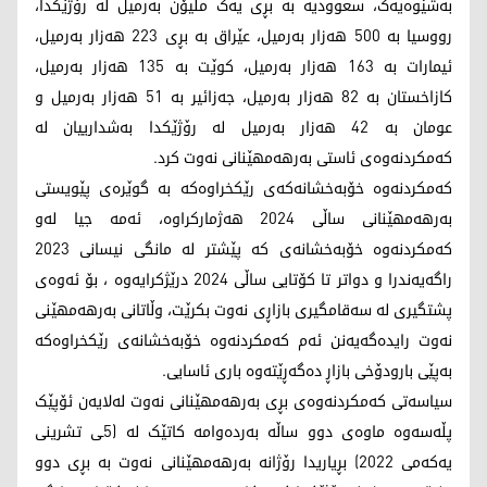
بەشێوەیەک، سعوودیە بە بڕی یەک ملیۆن بەرمیل لە رۆژێکدا،
رووسیا بە 500 هەزار بەرمیل، عێراق بە بڕی 223 هەزار بەرمیل،
ئیمارات بە 163 هەزار بەرمیل، کوێت بە 135 هەزار بەرمیل،
کازاخستان بە 82 هەزار بەرمیل، جەزائیر بە 51 هەزار بەرمیل و
عومان بە 42 هەزار بەرمیل لە رۆژێکدا بەشدارییان لە
کەمکردنەوەی ئاستی بەرهەمهێنانی نەوت کرد.
کەمکردنەوە خۆبەخشانەکەی رێکخراوەکە بە گوێرەی پێویستی
بەرهەمهێنانی ساڵی 2024 هەژمارکراوە، ئەمە جیا لەو
کەمکردنەوە خۆبەخشانەی کە پێشتر لە مانگی نیسانی 2023
راگەیەندرا و دواتر تا کۆتایی ساڵی 2024 درێژکرایەوە ، بۆ ئەوەی
پشتگیری لە سەقامگیری بازاڕی نەوت بکرێت، وڵاتانی بەرهەمهێنی
نەوت رایدەگەیەنن ئەم کەمکردنەوە خۆبەخشانەی رێکخراوەکە
بەپێی بارودۆخی بازاڕ دەگەڕێتەوە باری ئاسایی.
سیاسەتی کەمکردنەوەی بڕی بەرهەمهێنانی نەوت لەلایەن ئۆپێک
پڵەسەوە ماوەی دوو ساڵە بەردەوامە کاتێک لە (5ـی تشرینی
یەکەمی 2022) بڕیاریدا رۆژانە بەرهەمهێنانی نەوت بە بڕی دوو