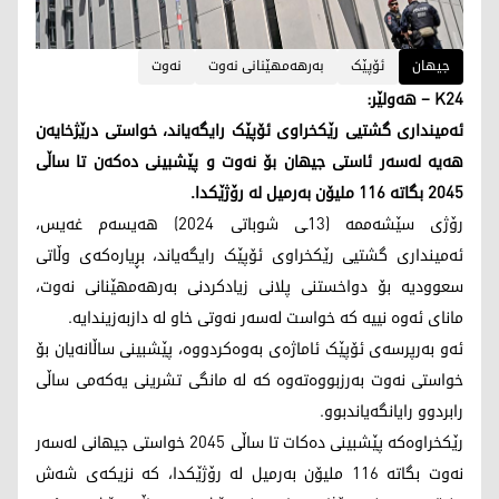
جیهان
ئۆپێک
بەرهەمهێنانی نەوت
نەوت
K24 – هەولێر:
ئەمینداری گشتیی رێکخراوی ئۆپێک رایگەیاند، خواستی درێژخایەن
هەیە لەسەر ئاستی جیهان بۆ نەوت و پێشبینی دەکەن تا ساڵی
2045 بگاتە 116 ملیۆن بەرمیل لە رۆژێکدا.
رۆژی سێشەممە (13ـی شوباتی 2024) هەیسەم غەیس،
ئەمینداری گشتیی رێکخراوی ئۆپێک رایگەیاند، بڕیارەکەی وڵاتی
سعوودیە بۆ دواخستنی پلانی زیادکردنی بەرهەمهێنانی نەوت،
مانای ئەوە نییە کە خواست لەسەر نەوتی خاو لە دازبەزیندایە.
ئەو بەرپرسەی ئۆپێک ئاماژەی بەوەکردووە، پێشبینی ساڵانەیان بۆ
خواستی نەوت بەرزبووەتەوە کە لە مانگی تشرینی یەکەمی ساڵی
رابردوو رایانگەیاندبوو.
رێکخراوەکە پێشبینی دەکات تا ساڵی 2045 خواستی جیهانی لەسەر
نەوت بگاتە 116 ملیۆن بەرمیل لە رۆژێکدا، کە نزیکەی شەش