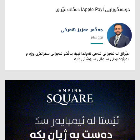
خزمەتگوزاریی (Apple Pay) دەگاتە عێراق
جەگەر عەزیز هەرکی
نووسەر
جەگەر عەزیز هەرکی
عێراق لە قەیرانی کەمی نەوتدا نییە بەڵکو قەیرانی ستراتیژی وزە و
بەڕێوەبردنی سامانی سروشتی دایە