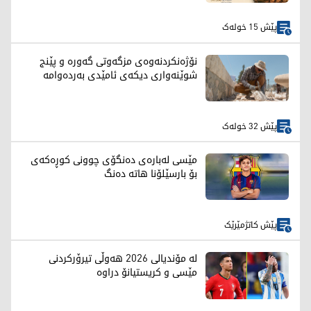
پێش 15 خولەک
نۆژەنکردنەوەی مزگەوتی گەورە و پێنج
شوێنەواری دیکەی ئامێدی بەردەوامە
پێش 32 خولەک
مێسی لەبارەی دەنگۆی چوونی کوڕەکەی
بۆ بارسێلۆنا هاتە دەنگ
پێش کاتژمێرێک
لە مۆندیالی 2026 هەوڵی تیرۆرکردنی
مێسی و کریستیانۆ دراوە