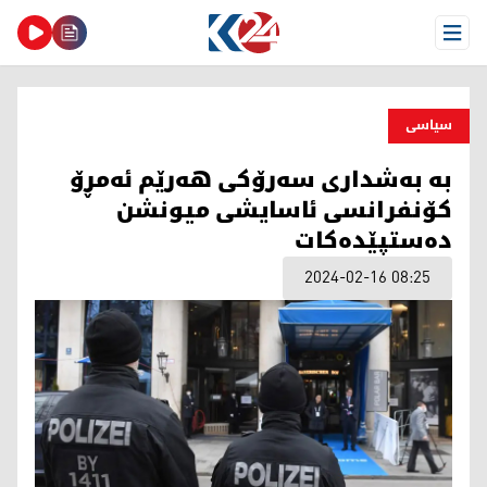
Open Menu
سیاسی
به‌ به‌شداری سه‌رۆكی هه‌رێم ئه‌مڕۆ
کۆنفرانسی ئاسایشی میونشن
دەستپێدەکات
2024-02-16 08:25