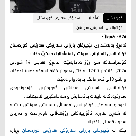
کوردستان
ئه‌ڵمانیا
سه‌رۆكی هه‌رێمی كوردستان
كۆنفرانسی ئاسایشی میونشن
K24- ھەولێر:
ئەمڕۆ بەبەشداری نێچیرڤان بارزانی سەرۆکی هەرێمی کوردستان
کۆنفرانسی ئاسایشی میونشن لەئەڵمانیا دەستپێدەکات.
کۆنفرانسەکە سێ رۆژ دەخایەنێت، ئه‌مڕۆ (هه‌ینی 16 شوباتی
2024) كاتژمێر 12:00 به‌ كاتی هه‌ولێر كۆنفراسه‌كه‌ دەستپێدەکات
و تاكو 18ـی ئه‌م مانگه‌ به‌رده‌وام ده‌بێت.
کۆنفرانسی ئاسایشی میونشن گەورەترین کۆبوونەوەی
سەرکردەکانە تایبەت بەئاسایش و سەقامگیریی لەجیهاندا.
تەوەری سەرەکی کۆنفرانسی ئەمساڵی ئاسایشی میونشن بریتییە
لە شەڕی غەززە، ئاڵۆزییەکانی رۆژهەڵاتی ناوەڕاست و دەریای
سوور، قەیرانی ئۆکرانیا.
جگە لە
نێچیرفانی بارزانی سەرۆکی هەرێمی کوردستان
بڕیارە