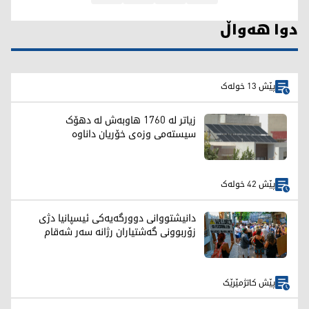
دوا هەواڵ
پێش 13 خولەک
زیاتر لە 1760 هاوبەش لە دهۆک
سیستەمی وزەی خۆریان داناوە
پێش 42 خولەک
دانیشتووانی دوورگەیەکی ئیسپانیا دژی
زۆربوونی گەشتیاران رژانە سەر شەقام
پێش کاتژمێرێک