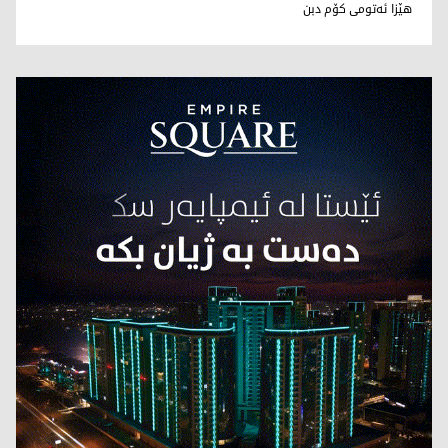
هێزا ئەتومى کۆم دبن