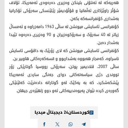
هەریەکە لە ئەنتۆنی بلینکن وەزیری دەرەوەی ئەمه‌ریکا، ئۆلاف
شۆڵز راوێژکاری ئەڵمانیا و ڤۆڵۆدیمێر زێلێنسکی سەرۆکی ئۆکرانیا
بەشداری کۆنفرانسەکە بکەن.
کۆنفرانسی ئاسایشی میونشن لە ساڵی 1963 دامەزراوە و ئەمساڵ
زیاتر لە 40 سەرۆک و سەرۆکوەزیران و 90 وەزیری دەرەوە تێیدا
بەشدار ده‌بن.
کۆنفرانسی ئاسایشی میونشن کە لای زۆرێک بە داڤۆسی ئاسایش
ناسراوە، کەمجار هەبووە بەشداربوو و قسەکەرەکانی هاوبیر بن.
ساڵی 2007، ڤلادیمیر پوتن، سەرۆکی رووسیا گوتارێکی زۆر
تووندی دژی سیاسەتەکانی دوای جەنگی ساردی ئەمه‌ریکا
پێشكه‌شكرد، کە بە یەکێک لەو گوتارانە دادەنرێت کەلێنێکی
گەورەی کردە نێوان پەیوەندییەکانی ئەو دوو زلهێزەی جیهان.
کوردستان24 دیجیتاڵ میدیا