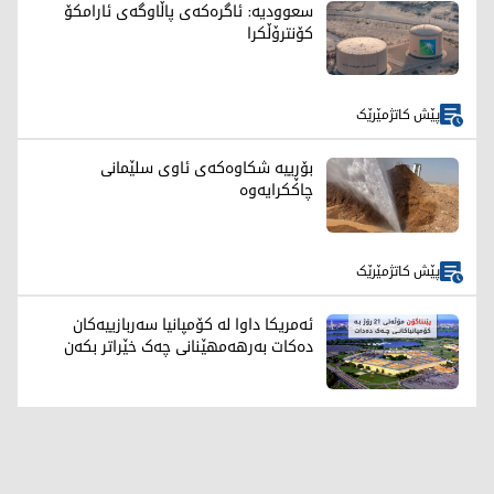
سعوودیە: ئاگرەکەی پاڵاوگەی ئارامکۆ
کۆنترۆڵکرا
پێش کاتژمێرێک
بۆڕییە شکاوەکەی ئاوی سلێمانی
چاککرایەوە
پێش کاتژمێرێک
ئەمریکا داوا لە کۆمپانیا سەربازییەکان
دەکات بەرهەمهێنانی چەک خێراتر بکەن