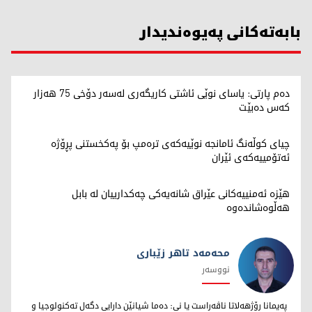
بابەتەکانی پەیوەندیدار
دەم پارتی: یاسای نوێی ئاشتی کاریگەری لەسەر دۆخی 75 هەزار
کەس دەبێت
چیای کوڵەنگ ئامانجە نوێیەکەی ترەمپ بۆ پەکخستنی پڕۆژە
ئەتۆمییەکەی ئێران
هێزە ئەمنییەکانی عێراق شانەیەکی چەکدارییان لە بابل
هەڵوەشاندەوە
محەمەد تاهر زێبارى
نووسەر
محەمەد تاهر زێبارى
پەیمانا رۆژهەلاتا ناڤەراست یا نى: دەما شیانێن دارایى دگەل تەکنولوجیا و