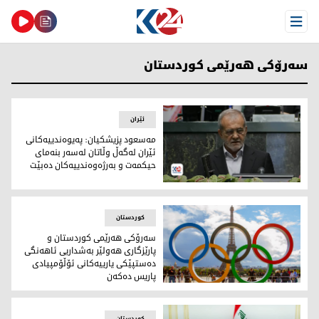
Open Menu
سه‌رۆكی هه‌رێمی كوردستان
ئێران
مه‌سعود پزیشكیان: په‌یوه‌ندییه‌كانی
ئێران له‌گه‌ڵ وڵاتان له‌سه‌ر بنه‌مای
حیكمه‌ت و به‌رژه‌وه‌ندییه‌كان ده‌بێت
مه‌سعود پزیشكیان، سه‌رۆككۆماری نوێی ئێران
کوردستان
سەرۆکی هەرێمی کوردستان و
پارێزگاری هەولێر بەشداریی ئاهەنگی
دەستپێکی یارییەکانی ئۆڵۆمپیادی
پاریس دەکەن
ئۆڵمپیکی پاریس 2024
کوردستان