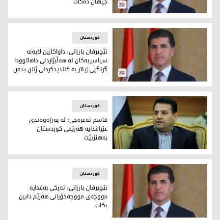
جیهان ده‌كات
نێچیرڤان بارزانی، سەرۆکی هەرێمی کوردستان
کوردستان
نێچیرڤان بارزانی: داواكارين لايه‌نه‌
سياسييه‌كان له‌ هه‌ڵبژاردنى داهاتوودا
گرنگيى زياتر به‌ كانديدكردنى ژنان بده‌ن
نێچیرڤان بارزانی، سەرۆکی هەرێمی کوردستان
کوردستان
قاسم ئه‌عره‌جی: له‌ به‌رژه‌وه‌ندی
عێراقدایه‌ هه‌رێمی كوردستان
به‌هێزبێت
قاسم ئه‌عره‌جی، راوێژكاری ئاسایشی نیشتمانی عێراق
کوردستان
نێچيرڤان بارزانى: ئەركی بەغدایه‌
مووچەی مووچەخۆرانی هەرێم دابین
بكات