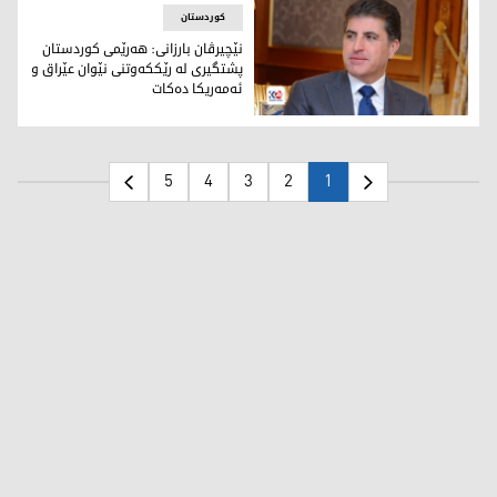
کوردستان
نێچیرڤان بارزانی: هه‌رێمی کوردستان
پشتگیری له‌ رێککه‌وتنی نێوان عێراق و
ئه‌مه‌ریكا ده‌كات
نێچیرڤان بارزانی، سەرۆکی هەرێمی کوردستان
5
4
3
2
1