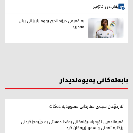
پێش دوو کاتژمێر
بە فەرمی دیۆماندێ بووە یاریزانی ریال
مەدرید
بابەتەکانی پەیوەندیدار
ئەردۆغان سبەی سەردانی سعوودیە دەکات
فەرماندەیی ئۆپەراسیۆنەکانی بەغدا دەستی بە جێبەجێکردنی
رێکارە ئەمنی و سەربازییەکان کرد