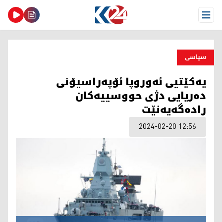
Open Menu
سیاسی
یەکێتیی ئەوروپا ئۆپەراسیۆنی
دەریایی دژی حووسییەکان
رادەگەیەنێت
2024-02-20 12:56