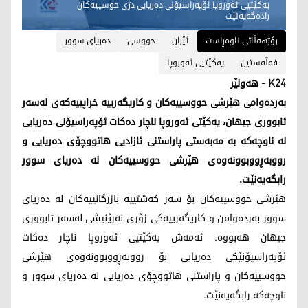
یەکێتیی ئەوروپا ئۆپەراسیۆنی دەریایی دژی حوسییەکان
رادەگەیەنێت
رۆژهەڵاتی ناوەڕاست
ئێران
حووسی
دەریای سوور
فەڵەستین
یەکێتیی ئەوروپا
K24 - هەولێر
بەردەوامی هێرشی حووسییەکان و کاریگەرییە خراپییەکەی لەسەر
ئابووری جیهان، یەکێتی ئەوروپا ناچار دەکات ئۆپەراسیۆنی دەریایی
لە ناوچەکە بە مەبەستی پاراستنی ئازادیی هاتووچۆی دەریایی و
رووبەڕووبوونەوەی هێرشی حووسییەکان لە دەریای سوور
رابگەیەنێت.
هێرشی حووسییەکان بۆ سەر کەشتییە بازرگانییەکان لە دەریای
سوور بەردەوامن و کاریگەرییەکی زۆری نەرێنیشی لەسەر ئابووری
جیهان هەبووە. ئەمەش یەکێتیی ئەوروپا ناچار دەکات
ئۆپەراسیۆنێکی دەریایی بۆ رووبەڕووبوونەوەی هێرشی
حووسییەکان و پاراستنی هاتووچۆی دەریایی لە دەریای سوور و
ناوچەکە رابگەیەنێت.