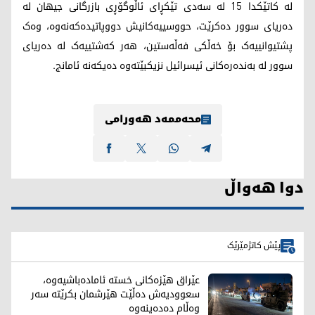
لە کاتێکدا 15 لە سەدی تێکڕای ئاڵوگۆڕی بازرگانی جیهان لە
دەریای سوور دەکرێت، حووسییەکانیش دووپاتیدەکەنەوە، وەک
پشتیوانییەک بۆ خەڵکی فەڵەستین، هەر کەشتییەک لە دەریای
سوور لە بەندەرەکانی ئیسرائیل نزیکبێتەوە دەیکەنە ئامانج.
محەممەد هەورامی
دوا هەواڵ
پێش کاتژمێرێک
عێراق هێزەکانی خستە ئامادەباشیەوە،
سعوودیەش دەڵێت هێرشمان بکرێتە سەر
وەڵام دەدەینەوە