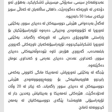
عەبدولفەتاح سیسی، سەرۆکی میسریش ئاشکرایکرد، بەهۆی ئەو
دۆخەی لە ناوچەکە دەگوزەرێت، داهاتی ساڵانەیان لە کەناڵی سویز
نزیکەی سەدا 50 دابەزیوە.
لەگەڵ بەردەوامی هێرشی حووسییەکان لە دەریای سوور، یەکێتیی
ئەوروپا لە کۆبوونەوەی وەزیرانی دەرەوە ئۆپەراسیۆنێکیان بۆ
پاراستنی هاتووچۆی دەریایی لە ناوچەکە راگەیاند. یەکێتیی
ئەوروپا ئاشکراشیکردووە، ئۆپەراسیۆنەکەیان ناوچەکانی گەرووی
بابلمەندەب، گەرووی هۆرمز، ئاوە نێودەوڵەتییەکانی دەریای
سوور، کەنداوی عەدەن، دەریای عەرەبی و کەنداوی عومان
دەگرێتەوە.
بێجگە لە یەکێتیی ئەوروپاش، ئەمەریکا مانگی کانوونی یەکەمی
رابردوو هاوپەیمانییەکی بۆ رووبەڕووبوونەوەی هێرشی
حووسییەکان لە دەریای سوور راگەیاند، کە زیاتر لە 20 وڵات
لەخۆدەگرێت. هێزەکانی ئەمەریکا و بەریتانیاش چەندین جار لە
ئۆپەراسیۆنی هاوبەشدا پێگەی حووسییەکانیان لە یەمەن
کردوونەتە ئامانج.