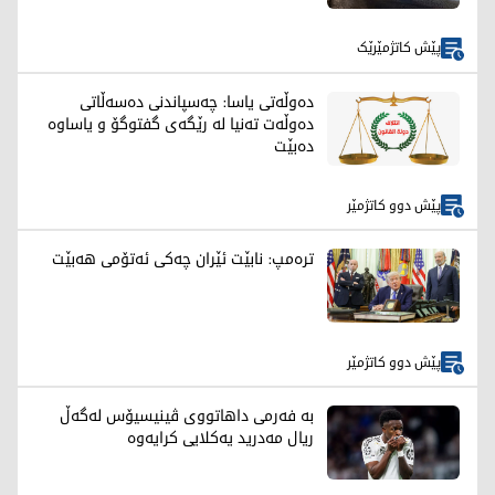
پێش کاتژمێرێک
دەوڵەتی یاسا: چەسپاندنی دەسەڵاتی
دەوڵەت تەنیا لە رێگەی گفتوگۆ و یاساوە
دەبێت
پێش دوو کاتژمێر
ترەمپ: نابێت ئێران چەکی ئەتۆمی هەبێت
پێش دوو کاتژمێر
بە فەرمی داهاتووی ڤینیسیۆس لەگەڵ
ریال مەدرید یەکلایی کرایەوە