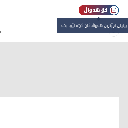
کۆ هەواڵ
 بینینی نوێترین هەواڵەکان کرتە لێرە بکە
س