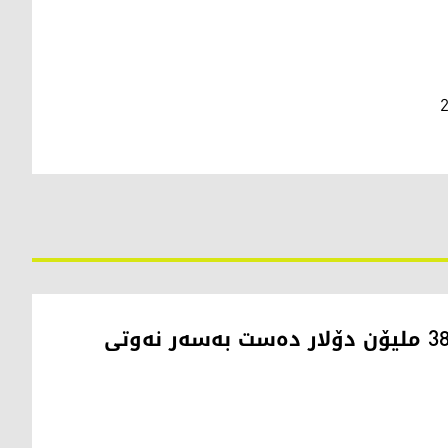
ئەمریکا بە بەهای 380 ملیۆن دۆلار دەست بەسەر نەوتی