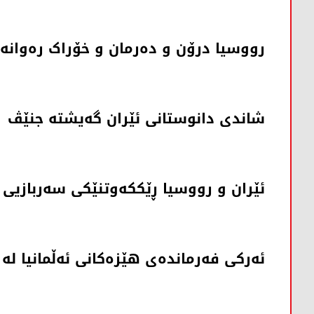
رووسیا درۆن و دەرمان و خۆراک رەوانە
شاندی دانوستانی ئێران گەیشتە جنێڤ
ئێران و رووسیا ڕێککەوتنێکی سەربازیی 
ئەرکی فەرماندەی هێزەکانی ئەڵمانیا ل