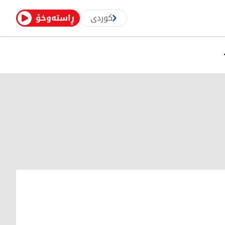
کوردی
ڕاستەوخۆ