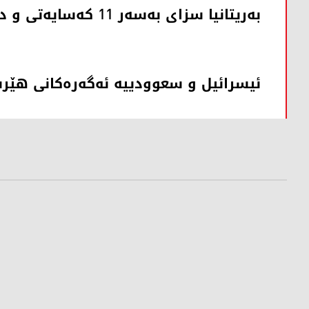
بەریتانیا سزای بەسەر 11 کەسایەتی و دامەزراوەی ئێرانیدا سەپاند
ئیسرائیل و سعوودییە ئه‌گه‌ره‌كانی هێرش