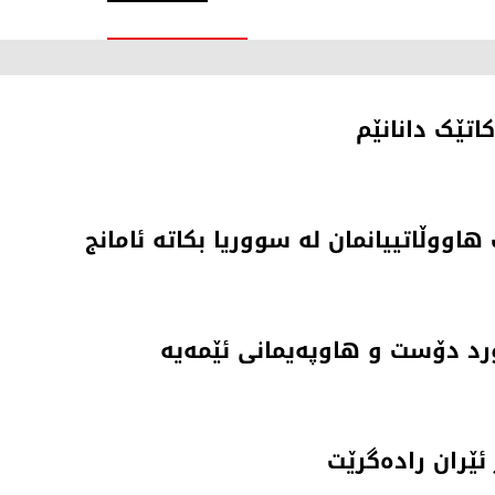
اتێک دانانێم
هاووڵاتییانمان لە سووریا بکاتە ئامانج
ێران راده‌گرێت