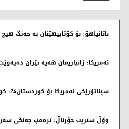
ناتانیاهۆ: بۆ کۆتاییهێنان بە جەنگ هیچ ک
ئەمریکا: زانیاریمان هەیە ئێران دەیەوێت 
سیناتۆرێکی ئەمریکا بۆ کوردستان24: کورد دۆست و هاوپەیمانی ئێمەیە
وۆڵ ستریت جۆرناڵ: تره‌مپ جەنگی سه‌ر ئ