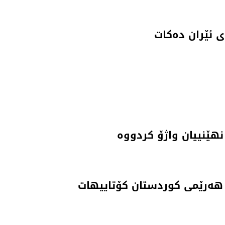
ی ئێران دەکات
نهێنییان واژۆ کردووە
ە هەرێمی کوردستان کۆتاییهات