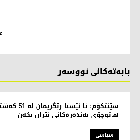
مح
بابەتەکانی نووسەر
سێنتکۆم: تا ئێستا
هاتوچۆی بەندەرەکانی ئێران بکەن
سیاسی