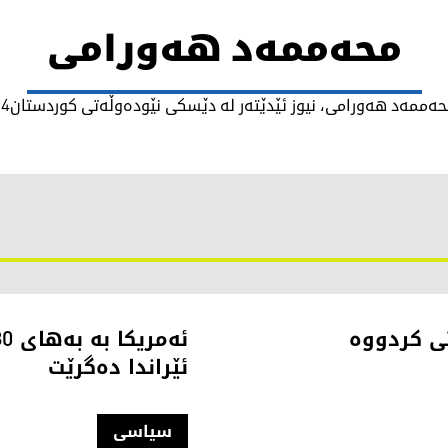
محەممەد هەورامی
ەممەد هەورامی، نیوز ئێدێتەر لە دێسکی نێودەوڵەتی کوردستان24
 رێگریمان لە 51 کەشتی کردووە
ئێراندا دەگرێت
سیاسی