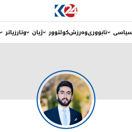
یاسی
ئابووری
وەرزش
کولتوور
ژیان
وتار
زیاتر
محەممەد هەورامی