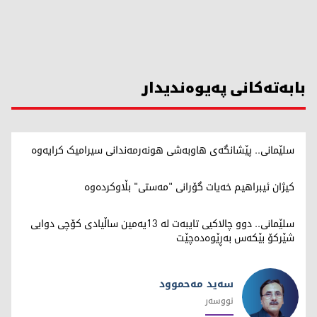
بابەتەکانی پەیوەندیدار
سلێمانی.. پێشانگەی هاوبەشی هونەرمەندانی سیرامیک کرایەوە
کیژان ئیبراهیم خەیات گۆرانی "مەستی" بڵاوکردەوە
سلێمانی.. دوو چالاکیی تایبەت لە 13یەمین ساڵیادی کۆچی دوایی
شێرکۆ بێکەس بەڕێوەدەچێت
سەيد مەحموود
نووسەر