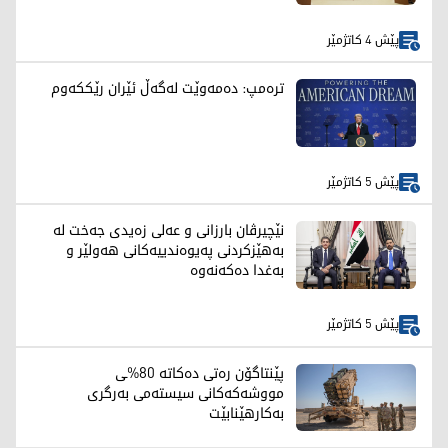
پێش 4 کاتژمێر
ترەمپ: دەمەوێت لەگەڵ ئێران رێککەوم
پێش 5 کاتژمێر
نێچیرڤان بارزانی و عەلی زەیدی جەخت لە
بەهێزکردنی پەیوەندییەکانی هەولێر و
بەغدا دەکەنەوە
پێش 5 کاتژمێر
پێنتاگۆن رەتی دەکاتە 80%ـی
مووشەکەکانی سیستەمی بەرگری
بەکارهێنابێت