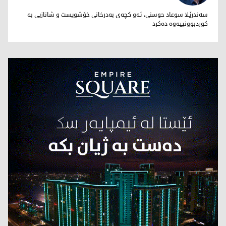
سەيد مەحموود
سەندرێلا سوعاد حوسنی، ئه‌و كچه‌ی به‌درخانی خۆشویست و شانازیی به‌
كوردبوونییه‌وه‌ ده‌كرد