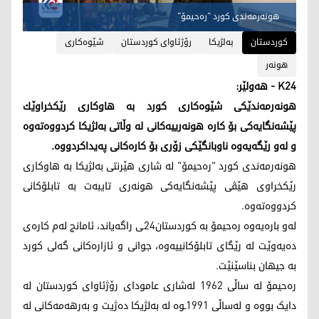
هونەرمەندی کورد "رەحیمۆ"
کوردستان
به‌لژیكا
رۆژئاوای كوردستان
شێوه‌كاری
هونه‌ر
K24 - هەولێر:
هونه‌رمه‌ندێكی شێوه‌كاری كورد به‌ هاوكاری رێكخراوێك
پێشه‌نگایه‌كی بۆ كاره‌ هونه‌رییه‌كانی له‌ وڵاتی به‌لژیكا كردووه‌ته‌وه‌
و له‌و رێگه‌یه‌وه‌ ناوبانگێكی زۆری بۆ كاره‌كانی په‌یداكردووه‌.
هونەرمەندی کورد "رەحیمۆ" لە شاری هێرنتی بەلژیکا بە هاوکاری
رێکخراوی هێڤی پێشەنگایەکی هونەری تایبەت بە تابلۆکانی
کردووه‌ته‌وه‌.
له‌و باره‌یه‌وه‌ ره‌حیمۆ به‌ كوردستان24ـی راگه‌یاند، ئامانج لەم کارەی
دەیەوێت لە رێگای تابلۆکانییه‌وه‌، جوانی و ئازارەکانی گەلی کورد
بە جیهان بناسێنێت.
رەحیمۆ لە ساڵی 1962 لەشاری عامودای رۆژئاوای کوردستان لە
دایک بووە و لەساڵی 1991ـوه‌ لە بەلژیکا دەژیت و بەرهەمەکانی لە