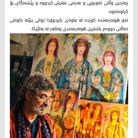
چەندین وڵاتی ئەوروپی و عەرەبی نمایش کردووە و پێشه‌نگای بۆ
كراوه‌ته‌وه‌.
ئه‌و هونه‌رمه‌نده‌ كورده‌ لە ماوەی رابردوودا توانی ببێتە خاوەنی
خەڵاتی دووەم باشترین هونەرمەندی پەنابەر لە بەلژیکا.