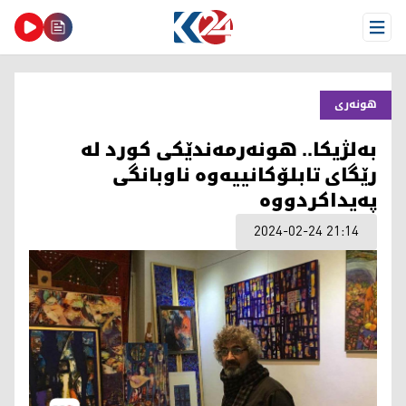
Open Menu
هونەری
بەلژیکا.. هونەرمەندێکی کورد لە
رێگای تابلۆکانییه‌وه‌ ناوبانگی
پەیداکردووە
2024-02-24 21:14