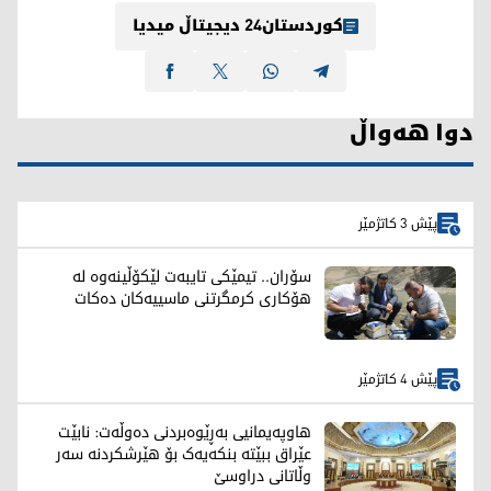
کوردستان24 دیجیتاڵ میدیا
دوا هەواڵ
پێش 3 کاتژمێر
سۆران.. تیمێکی تایبەت لێکۆڵینەوە لە
هۆکاری کرمگرتنی ماسییەکان دەکات
پێش 4 کاتژمێر
هاوپەیمانیی بەڕێوەبردنی دەوڵەت: نابێت
عێراق ببێتە بنکەیەک بۆ هێرشکردنە سەر
وڵاتانی دراوسێ