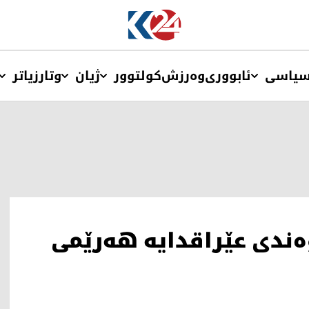
یاسی
ئابووری
وەرزش
کولتوور
ژیان
وتار
زیاتر
وه‌ندی عێراقدایه‌ هه‌رێمی