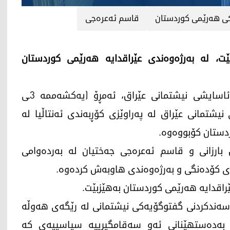
ی هه‌رێمی كوردستان
قاسم ئەعرەجی
ت، له‌ به‌رژه‌وه‌ندی عێراقدایه‌ هه‌رێمی كوردستان
به‌ گوێره‌ی راگه‌یه‌ندراوی نووسینگه‌ی راوێژكاری ئاسایشی نیشتمانی عێراق، ئه‌مڕۆ (یه‌كشه‌ممه‌ 3ـی
ایشی نیشتمانی عێراق له‌ په‌راوێزی كۆڕبه‌ندی ئه‌نتاڵیا له‌
دستان كۆبووه‌وه‌.
ان بارزانی و قاسم ئه‌عره‌جی جه‌ختیان له‌ به‌رده‌وامی
‌ی كۆده‌نگی و به‌رژه‌وه‌ندی هاوبه‌ش كرده‌وه‌.
ی عێراقدایه‌ هه‌رێمی كوردستان به‌هێزبێت.
 پەسەندکردنی گفتوگۆیەکی نیشتمانی لە رێگەی هەوڵە
بەدەستهێنانی ئەو سەقامگیرییە سیاسییەی کە