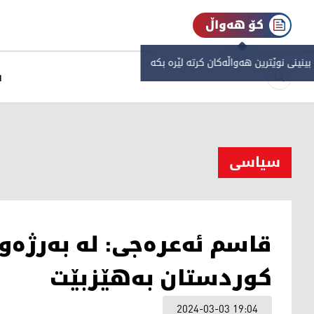
کۆ هەواڵ
 بینینی نوێترین هەواڵەکان کرتە لێرە بکە
س
سیاسی
قاسم ئه‌عره‌جی: له‌ به‌رژه‌
كوردستان به‌هێزبێت
2024-03-03 19:04