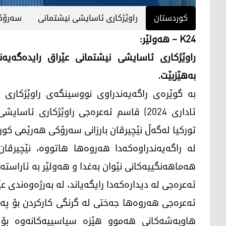
کوردستان
راوێژكاری ئاسایشی نیشتمانی
سه‌رۆك
K24 – هەولێر:
راوێژكاری ئاسایشی نیشتمانی عێراق رایده‌گه‌یه‌نێ
به‌هێزبێت.
ئاداری 2024) قاسم ئه‌عره‌جی راوێژكاری ئاس
توركیا له‌گه‌ڵ نێچیرڤان بارزانی سه‌رۆكی هه‌رێمی كور
له‌ راگه‌یه‌ندراوه‌كه‌دا هه‌روه‌ها هاتووه‌، نێچیرڤ
هه‌ماهه‌نگییه‌كانی نێوان به‌غدا و هه‌ولێر به‌ ئاراسته
ئه‌عره‌جی له‌ دیداره‌كه‌دا رایگه‌یاند، له‌ به‌رژه‌وه‌ند
ئه‌عره‌جی هه‌روه‌ها جه‌ختی لە گرنگی کارکردن بۆ
هاوبەشەکانی هەموو هێزە سیاسییەکانەوە بۆ 