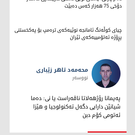
دۆخی 75 هەزار کەس دەبێت
چیای کوڵەنگ ئامانجە نوێیەکەی ترەمپ بۆ پەکخستنی
پڕۆژە ئەتۆمییەکەی ئێران
محەمەد تاهر زێبارى
نووسەر
محەمەد تاهر زێبارى
پەیمانا رۆژهەلاتا ناڤەراست یا نى: دەما
شیانێن دارایى دگەل تەکنولوجیا و هێزا
ئەتومى کۆم دبن