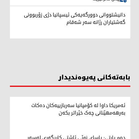
دانیشتووانی دوورگەیەکی ئیسپانیا دژی زۆربوونی
گەشتیاران رژانە سەر شەقام
بابەتەکانی پەیوەندیدار
ئەمریکا داوا لە کۆمپانیا سەربازییەکان دەکات
بەرهەمهێنانی چەک خێراتر بکەن
دەم پارتی: یاسای نوێی ئاشتی کاریگەری لەسەر