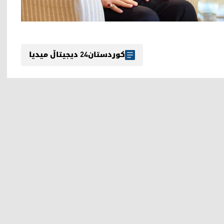
کوردستان24 دیجیتاڵ میدیا