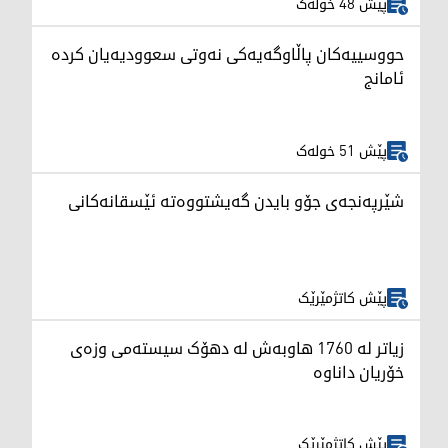
پێش 48 خولەک
حووسییەکان پاڵاوگەیەکی نەوتی سعوودیەیان کردە
ئامانج
پێش 51 خولەک
شێرپەنجەی جۆو بایدن گەیشتووەتە ئێسقانەکانی
پێش کاتژمێرێک
زیاتر لە 1760 هاوبەش لە دهۆک سیستەمی وزەی
خۆریان داناوە
پێش کاتژمێرێک