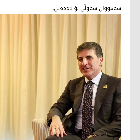
هەمووان هەوڵی بۆ دەدەین.