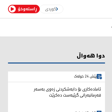
کوردی
ڕاستەوخۆ
دوا هەواڵ
پێش 24 خولەک
ئامادەکاری بۆ دابەشکردنی زەوی بەسەر
فەرمانبەرانی گرێبەست دەکرێت