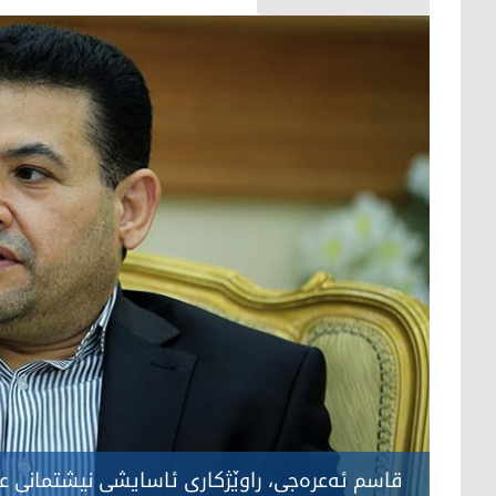
قاسم ئه‌عره‌جی، راوێژكاری ئاسایشی نیشتمانی ع