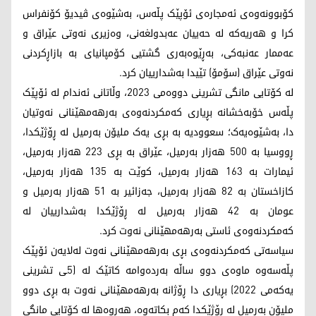
کۆبوونەوەی ئەمجارەی ئۆپێک پڵەس، بەشێوەی ڤیدیۆ کۆنفراس
کرا و هەریەکە لە حەییان عەبدولغەنی، وەزیری نەوتی عێراق و
عەممار عەنبەکی، بەڕێوەبەری گشتیی کۆمپانیای بە بازاڕکردنی
نەوتی عێراق (سۆمۆ) تێیدا بەشدارییان کرد.
لە کۆتایی مانگی تشرینی دووەمی 2023، وڵاتانی ئەندام لە ئۆپێک
پڵەس خۆبەخشانە بڕیاری کەمکردنەوەی بەرهەمهێنانی نەوتیان
دا، بەشێوەیەک؛ سعوودیە بە بڕی یەک ملیۆن بەرمیل لە ڕۆژێکدا،
ڕووسیا بە 500 هەزار بەرمیل، عێراق بە بڕی 223 هەزار بەرمیل،
ئیمارات بە 163 هەزار بەرمیل، کوێت بە 135 هەزار بەرمیل،
کازاخستان بە 82 هەزار بەرمیل، جەزائیر بە 51 هەزار بەرمیل و
عومان بە 42 هەزار بەرمیل لە ڕۆژێکدا بەشدارییان لە
کەمکردنەوەی ئاستی بەرهەمهێنانی نەوت کرد.
سیاسەتی کەمکردنەوەی بڕی بەرهەمهێنانی نەوت لەلایەن ئۆپێک
پڵەسەوە ماوەی دوو ساڵە بەردەوامە کاتێک لە (5ـی تشرینی
یەکەمی 2022) بڕیاری دا ڕۆژانە بەرهەمهێنانی نەوت بە بڕی دوو
ملیۆن بەرمیل لە ڕۆژێکدا کەم بکاتەوە، هەروەها لە کۆتایی مانگی