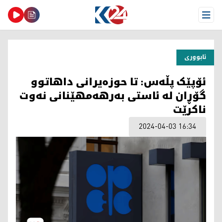
Open Menu
ئابووری
ئۆپێک پڵەس: تا حوزەیرانی داهاتوو
گۆڕان لە ئاستی بەرهەمهێنانی نەوت
ناکرێت
2024-04-03 16:34