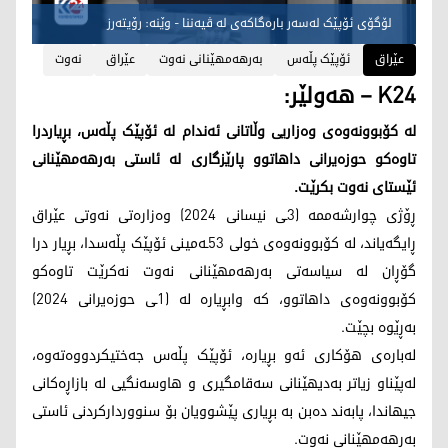
لۆگۆی ئۆپێک لەسەر بارەگاکەی لە ڤیەننا - وێنە: رۆیتەرز
عێراق
ئۆپێک پڵەس
بەرهەمهێنانی نەوت
عێراق
نەوت
K24 – هەولێر:
لە کۆبوونەوەی وەزاریی وڵاتانی ئەندام لە ئۆپێک پڵەس، بڕیاردرا
تاوەکو حوزەیرانی داهاتوو پارێزگاری لە ئاستی بەرهەمهێنانی
ئێستای نەوت بکرێت.
ڕۆژی چوارشەممە (3ـی نیسانی 2024) وەزارەتی نەوتی عێراق
ڕایگەیاند، لە کۆبوونەوەی خولی 53ـەمینی ئۆپێک پڵەسدا، بڕیار درا
گۆڕان لە سیاسەتی بەرهەمهێنانی نەوت نەکرێت تاوەکو
کۆبوونەوەی داهاتوو، کە وابڕیارە لە (1ـی حوزەیرانی 2024)
بەڕێوە بچێت.
لەبارەی هۆکاری ئەو بڕیارە، ئۆپێک پڵەس جەختیکردووەتەوە،
لەپێناو زیاتر بەدیهێنانی سەقامگیری و هاوسەنگیی لە بازاڕەکانی
جیهاندا، پابەند دەبن بە بڕیاری پێشوویان بۆ سنووردارکردنی ئاستی
بەرهەمهێنانی نەوت.