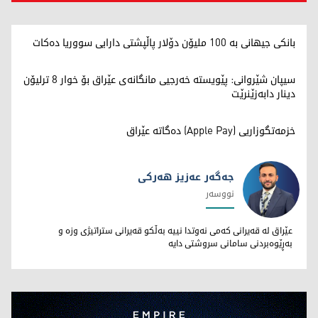
بانکی جیهانی بە 100 ملیۆن دۆلار پاڵپشتی دارایی سووریا دەکات
سیپان شێروانی: پێویستە خەرجیی مانگانەی عێراق بۆ خوار 8 ترلیۆن
دینار دابەزێنرێت
خزمەتگوزاریی (Apple Pay) دەگاتە عێراق
جەگەر عەزیز هەرکی
نووسەر
جەگەر عەزیز هەرکی
عێراق لە قەیرانی کەمی نەوتدا نییە بەڵکو قەیرانی ستراتیژی وزە و
بەڕێوەبردنی سامانی سروشتی دایە