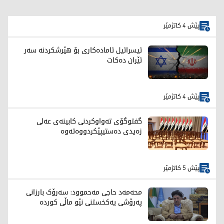
پێش 4 کاتژمێر
ئیسرائیل ئامادەکاری بۆ هێرشکردنە سەر
ئێران دەکات
پێش 4 کاتژمێر
گفتوگۆی تەواوكردنی كابینەی عەلی
زەیدی دەستیپێكردووەتەوە
پێش 5 کاتژمێر
محەمەد حاجی مەحموود: سەرۆک بارزانی
پەرۆشی یەکخستنی نێو ماڵی کوردە