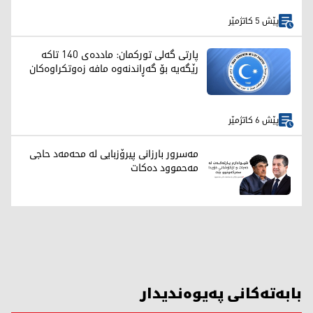
پێش 5 کاتژمێر
پارتی گەلی تورکمان: ماددەی 140 تاکە
رێگەیە بۆ گەڕاندنەوە مافە زەوتکراوەکان
پێش 6 کاتژمێر
مەسرور بارزانی پیرۆزبایی لە محەمەد حاجی
مەحموود دەکات
بابەتەکانی پەیوەندیدار