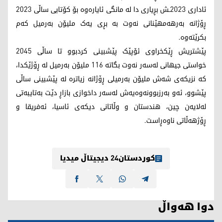
ئاداری 2023ـش بڕیاری دا لە مانگی ئایارەوە بۆ کۆتایی ساڵی 2023
ڕۆژانە بەرهەمهێنانی نەوت بە بڕی یەک ملیۆن بەرمیل کەم
بکرێتەوە.
پێشتریش ڕێکخراوی ئۆپێک پێشبینی کردبوو تا ساڵی 2045
خواستی جیهانی لەسەر نەوت بگاتە 116 ملیۆن بەرمیل لە ڕۆژێکدا،
کە نزیکەی شەش ملیۆن بەرمیلی ڕۆژانە زیاترە لە پێشبینی ساڵی
پێشوو، ئەو بەرزبوونەوەیەش لەسەر داخوازی بازاڕ دێت بەتایبەتی
لەلایەن چین، هندستان و وڵاتانی دیکەی ئاسیا، ئەفریقا و
ڕۆژهەڵاتی ناوەڕاست.
کوردستان24 دیجیتاڵ میدیا
دوا هەواڵ