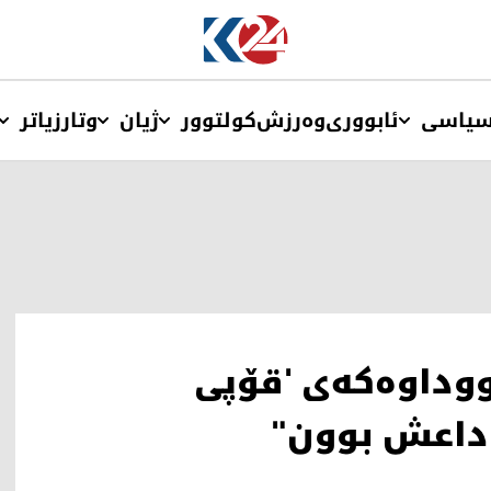
یاسی
ئابووری
وەرزش
کولتوور
ژیان
وتار
زیاتر
ووداوەکەی 'قۆپی
"داعش بوون"