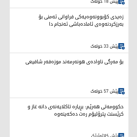
پێش 18 خولەک
زەیدی کۆبوونەوەیەکی فراوانی ئەمنی بۆ
بەرزکردنەوەی ئامادەباشی ئەنجام دا
پێش 33 خولەک
بۆ مەرگی ناوادەی هونەرمەند موزەفەر شافیعی
پێش 57 خولەک
حکوومەتی هەرێم: بڕیارە تاکلایەنەی دانە غاز و
کرێسنت پترۆلیۆم رەت دەکەینەوە
پێش کاتژمێرێک