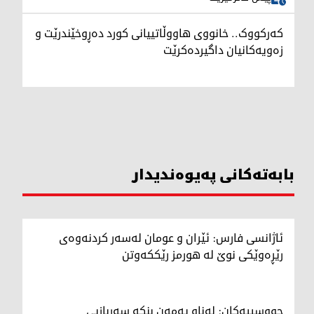
کەرکووک.. خانووی هاووڵاتییانی کورد دەڕوخێندرێت و
زەویەکانیان داگیردەکرێت
بابەتەکانی پەیوەندیدار
ئاژانسی فارس: ئێران و عومان لەسەر کردنەوەی
رێڕەوێکی نوێ لە هورمز رێککەوتن
حووسییەکان: لەناو یەمەن بنکە سەربازیی