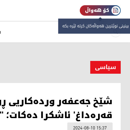
کۆ هەواڵ
 بینینی نوێترین هەواڵەکان کرتە لێرە بکە
س
سیاسی
شێخ جەعفەر وردەکاریی ڕ
قەرەداغ' ئاشکرا دەکات؛ 
2024-08-10 15:37