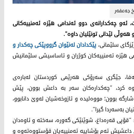
 جەعفەر
ئەو چەکدارانەی دوو ئەندامی هێزە ئەمنییەکانی
ەوڵی لێدانی تونێلیان داوە".
پێکدادان لەنێوان گرووپێکی چەکدار و
امی هێزە ئەمنییەکان کوژران و ئاساسیشی سلێمانیش
ر شێخ مستەفا، جێگری سەرۆکی هەرێمی کوردستان لەبارەی
لەوە کرد، "چەکدارەکان سەر بە داعش بوون، پێش
شارگە بوون؛ مووەلیدە و ئازوخەشیان لەوێ دانابوو،
ان بەسەردا گیرا".
قۆپی قەرەداغ، شوێنێکی گەورە، سەختە و ئاوەدان
انی داعشیش ئەم بۆشاییە ئەمنییەیان قۆستووەتەوە و