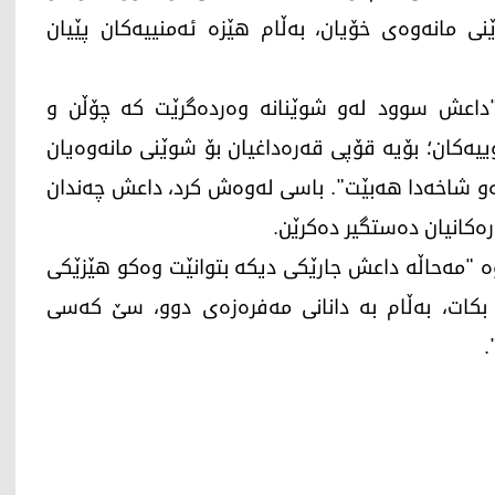
ی مانەوەی خۆیان، بەڵام هێزە ئەمنییەکان پێیان
داعش سوود لەو شوێنانە وەردەگرێت کە چۆڵن و
ییەکان؛ بۆیە قۆپی قەرەداغیان بۆ شوێنی مانەوەیان
ئەو شاخەدا هەبێت". باسی لەوەش کرد، داعش چەندان
ەکانیان دەستگیر دەکرێن.
"مەحاڵە داعش جارێکی دیکە بتوانێت وەکو هێزێکی
بکات، بەڵام بە دانانی مەفرەزەی دوو، سێ کەسی
.