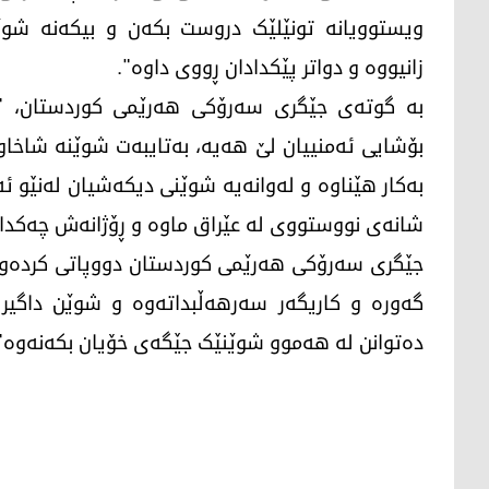
ویستوویانە تونێلێک دروست بکەن و بیکەنە شوێن
زانیووە و دواتر پێکدادان ڕووی داوە".
بە گوتەی جێگری سەرۆکی هەرێمی کوردستان، "
بۆشایی ئەمنییان لێ هەیە، بەتایبەت شوێنە شاخاو
بەکار هێناوە و لەوانەیە شوێنی دیکەشیان لەنێو 
شانەی نووستووی لە عێراق ماوە و ڕۆژانەش چەکدار
جێگری سەرۆکی هەرێمی کوردستان دووپاتی کردەوە 
گەورە و کاریگەر سەرهەڵبداتەوە و شوێن داگیر 
دەتوانن لە هەموو شوێنێک جێگەی خۆیان بکەنەوە"