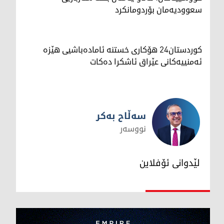
سعوودیەمان بۆردومانکرد
کوردستان24 هۆکاری خستنە ئامادەباشیی هێزە
ئەمنییەکانی عێراق ئاشکرا دەکات
سەڵاح بەکر
نووسەر
سەڵاح بەکر
لێدوانی ئۆفلاین