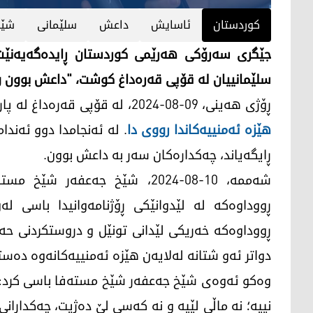
کوردستان
ئاسایش
داعش
سلێمانی
شێخ
جێگری سەرۆکی هەرێمی کوردستان ڕایدەگەیەنێت، 
سلێمانییان لە قۆپی قەرەداغ کوشت، "داعش بوون و ه
ڕۆژی هەینی، 09-08-2024، لە قۆپی قەرەداغ لە پارێزگای سلێمانی،
هێزە ئەمنییەکاندا رووی دا
. لە ئەنجامدا دوو ئەند
ڕایگەیاند، چەکدارەکان سەر بە داعش بوون.
شەممە، 10-08-2024، شێخ جەعفە
ڕووداوەکە لە لێدوانێکی ڕۆژنامەوانیدا باسی 
ڕووداوەکە خەریکی لێدانی تونێل و دروستکردنی حە
دواتر ئەو شتانە لەلایەن هێزە ئەمنییەکانەوە دەستی
وەکو ئەوەی شێخ جەعفەر شێخ مستەفا باسی کرد: "
نییە؛ نە ماڵی لێیە و نە کەسی لێ دەژیت، چەکدار