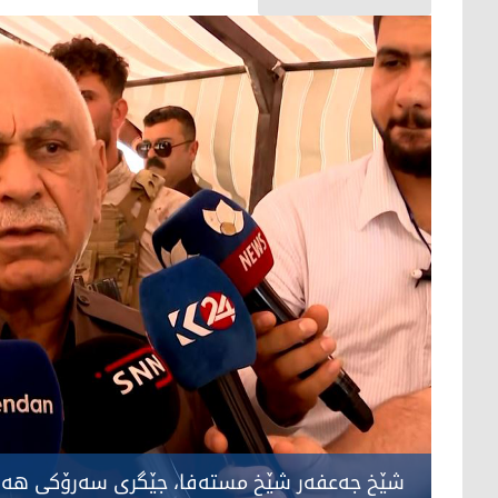
شێخ جەعفەر شێخ مستەفا، جێگری سەرۆکی هەر