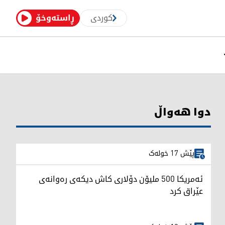
کوردی
ڕاستەوخۆ
دوا هەواڵ
پێش 17 خولەک
ئەمریکا 500 ملیۆن دۆلاری کاش دیکەی رەوانەی
عێراق کرد