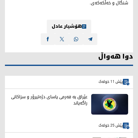
شنگال و خەڵکەکەی.
هۆشیار عادل
دوا هەواڵ
پێش 11 خولەک
عێراق بە فەرمی یاسای دژەتیرۆر و سزاکانی
راگەیاند
پێش 25 خولەک