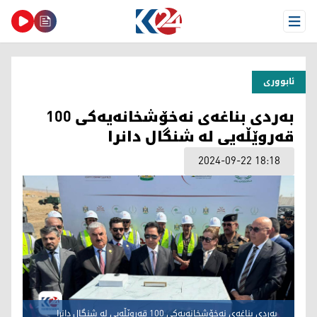
Open Menu
ئابووری
بەردی بناغەی نەخۆشخانەیەکی 100
قەروێڵەیی لە شنگال دانرا
2024-09-22 18:18
بەردی بناغەی نەخۆشخانەیەکی 100 قەروێڵەیی لە شنگال دانرا