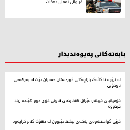
فراوانی ئەمنی دەکات
بابەتەکانی پەیوەندیدار
لە ترێوە تا کاڵەک بازاڕەکانی کوردستان جمەیان دێت لە بەرهەمی
ناوخۆیی
کۆمپانیای کیپلەر: عێراق هەناردەی نەوتی خۆی دوو هێندە زیاد
کردووە
کرێی گواستنەوەی یەکەی نیشتەجێبوون لە دهۆک کەم کرایەوە