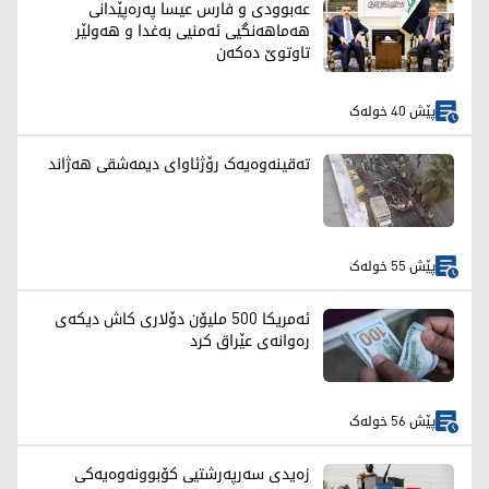
عەبوودی و فارس عیسا پەرەپێدانی
هەماهەنگیی ئەمنیی بەغدا و هەولێر
تاوتوێ دەکەن
پێش 40 خولەک
تەقینەوەیەک رۆژئاوای دیمەشقی هەژاند
پێش 55 خولەک
ئەمریکا 500 ملیۆن دۆلاری کاش دیکەی
رەوانەی عێراق کرد
پێش 56 خولەک
زەیدی سەرپەرشتیی کۆبوونەوەیەکی