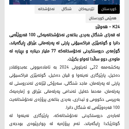
کوردستان
ئێزدییه‌كان
شنگال
نەخۆشخانە
هەرێمی کوردستان
K24 – هەولێر:
لە قەزای شنگال بەردی بناغەی نەخۆشخانەیەکی 100 قەروێڵەیی
دانرا و گوتەبێژی فراکسیۆنی پارتی لە پەرلەمانی عێراق ڕایگەیاند،
گوژمەی دروستکردنی نەخۆسخانەکە 77 ملیار دینارە و بڕیارە لە
ماوەی دوو ساڵدا تەواو بکرێت.
یەکشەممە 22ـی ئەیلوولی 2024 بە ئامادەبوونی عەبدولقادر
دەخیل، پارێزگاری نەینەوا و ڤیان دەخیل، گوتەبێژی فراکسیۆنی
پارتی لە پەرلەمان، ماجد شنگالی، سەرۆکی لێژنەی تەندروستی لە
پەرلەمان، مەحما خەلیل ئەندامی پەرلەمانی عێراق و ژمارەیەک
بەرپرسی حکوومی و ئیداری، بەردی بناغەی پرۆژەی نەخۆشخانەیت
100 قەرەوێڵەیی لە شنگال دانرا.
لەبارەی دروستکردنی نەخۆشخانەکە، پارێزگاری نەینەوا لە
گوتارێکدا ڕایگەیاند، ئەم پرۆژەیە لە چوارچێوەی بودجەی