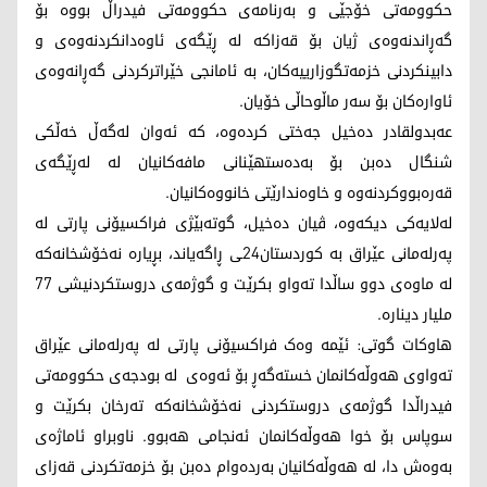
حکوومەتی خۆجێی و بەرنامەی حکوومەتی فیدراڵ بووە بۆ
گەڕاندنەوەی ژیان بۆ قەزاکە لە ڕێگەی ئاوەدانکردنەوەی و
دابینکردنی خزمەتگوزارییەکان، بە ئامانجی خێراترکردنی گەڕانەوەی
ئاوارەکان بۆ سەر ماڵوحاڵی خۆیان.
عەبدولقادر دەخیل جەختی کردەوە، کە ئەوان لەگەڵ خەڵکی
شنگال دەبن بۆ بەدەستهێنانی مافەکانیان لە لەڕێگەی
قەرەبووکردنەوە و خاوەندارێتی خانووەکانیان.
لەلایەکی دیکەوە، ڤیان دەخیل، گوتەبێژی فراکسیۆنی پارتی لە
پەرلەمانی عێراق بە کوردستان24ـی ڕاگەیاند، بڕیارە نەخۆشخانەکە
لە ماوەی دوو ساڵدا تەواو بکرێت و گوژمەی دروستکردنیشی 77
ملیار دینارە.
هاوکات گوتی: ئێمە وەک فراکسیۆنی پارتی لە پەرلەمانی عێراق
تەواوی هەوڵەکانمان خستەگەڕ بۆ ئەوەی لە بودجەی حکوومەتی
فیدراڵدا گوژمەی دروستکردنی نەخۆشخانەکە تەرخان بکرێت و
سوپاس بۆ خوا هەوڵەکانمان ئەنجامی هەبوو. ناوبراو ئاماژەی
بەوەش دا، لە هەوڵەکانیان بەردەوام دەبن بۆ خزمەتکردنی قەزای