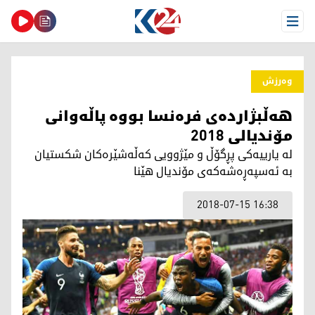
Open Menu
وەرزش
هه‌ڵبژارده‌ی فره‌نسا بووه‌ پاڵه‌وانی
مۆندیالی 2018
له‌ یارییه‌كی پڕگۆڵ و مێژوویی كه‌ڵه‌شێره‌كان شكستیان
به‌ ئه‌سپه‌ڕه‌شه‌كه‌ی مۆندیال هێنا
2018-07-15 16:38