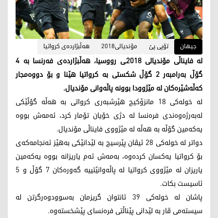
جیهان
تۆپی پێ
مۆندیالی2018
هه‌ڵبژارده‌ی كرواتیا
له‌ فایناڵی مۆندیالی 2018ـی رووسیا، هه‌ڵبژارده‌ی فه‌رنسا به‌ 4
گۆڵ به‌رامبه‌ر 2 گۆڵ شكستی به‌ كرواتیا هێنا و بۆ دووه‌مجار
كه‌ڵه‌شێره‌كان له‌ مێژوودا بوونه‌ پاڵه‌وانی مۆندیال.
له‌ خوله‌كی 18 مانزۆكیچ هێرشبه‌ری كرواتی به‌ هه‌ڵه‌ گۆڵێكی
له‌به‌رژه‌وه‌ندی فره‌نسا له‌ دژی خۆیان تۆمار كرد، ئه‌مه‌ش بووه‌
یه‌كه‌مین گۆڵه‌ به‌ هه‌ڵه‌ له‌ مێژووی فایناڵی مۆندیال.
دواتر له‌ خوله‌كی 28 ئیڤان پێرسیچ به‌ لێدانێكی به‌هێز ئه‌نجامه‌كه‌ی
بۆ كرواتیا یه‌كسان كرده‌وه‌، به‌مه‌ش ئه‌م یاریزانه‌ بووه‌ یه‌كه‌مین
یاریزان له‌ مێژووی كرواتیا له‌ پاڵه‌وانێتییه‌ گه‌وره‌كان 7 گۆڵ و 5
ئاسیست بكات.
پاشان له‌ خوله‌كی 39 ئانتوان گریزمان به‌سوودوه‌رگرتن له‌
سیسته‌می ڤار به‌ لێدانی پێناڵتی فره‌نسای پێشخسته‌وه‌.