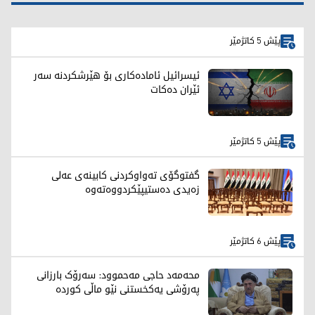
پێش 5 کاتژمێر
ئیسرائیل ئامادەکاری بۆ هێرشکردنە سەر
ئێران دەکات
پێش 5 کاتژمێر
گفتوگۆی تەواوكردنی كابینەی عەلی
زەیدی دەستیپێكردووەتەوە
پێش 6 کاتژمێر
محەمەد حاجی مەحموود: سەرۆک بارزانی
پەرۆشی یەکخستنی نێو ماڵی کوردە