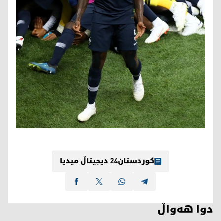
کوردستان24 دیجیتاڵ میدیا
دوا هەواڵ