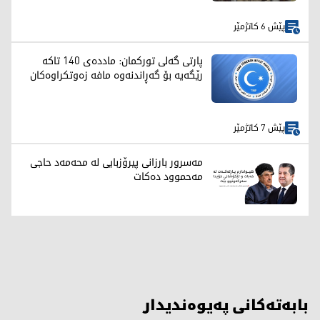
پێش 6 کاتژمێر
پارتی گەلی تورکمان: ماددەی 140 تاکە
رێگەیە بۆ گەڕاندنەوە مافە زەوتکراوەکان
پێش 7 کاتژمێر
مەسرور بارزانی پیرۆزبایی لە محەمەد حاجی
مەحموود دەکات
بابەتەکانی پەیوەندیدار