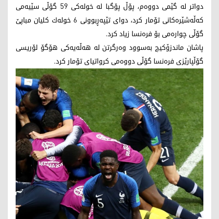
دواتر له‌ گێمی دووه‌م، پۆڵ پۆگبا له‌ خوله‌كی 59 گۆڵی سێیه‌می
كه‌ڵه‌شێره‌كانی تۆمار كرد، دوای تێپه‌ڕبوونی 6 خوله‌ك كلیان مباپێ
گۆڵی چواره‌می بۆ فره‌نسا زیاد كرد.
پاشان ماندزۆكیچ به‌سوود وه‌رگرتن له‌ هه‌ڵه‌یه‌كی هۆگۆ لۆریسی
گۆڵپارێزی فره‌نسا گۆڵی دووه‌می كرواتیای تۆمار كرد.