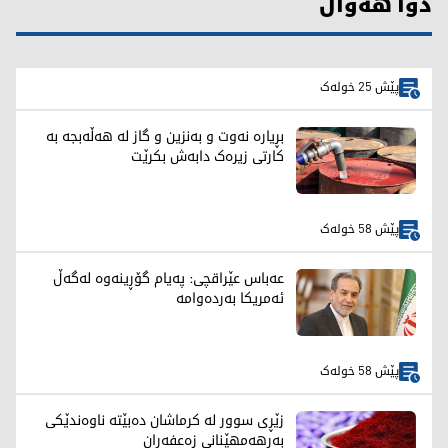
دوا هەواڵ
پێش 25 خولەک
بڕیارە نەوت و بەنزین و گاز لە هەڵەبجە بە
کارتی زیرەک دابەش بکرێت
پێش 58 خولەک
عەباس عێراقچی: پەیام گۆڕینەوە لەگەڵ
ئەمریکا بەردەوامە
پێش 58 خولەک
زێڕی سوور لە کرماشان دەبێتە ناوەندێکی
بەرهەمهێنانی زەعفەران