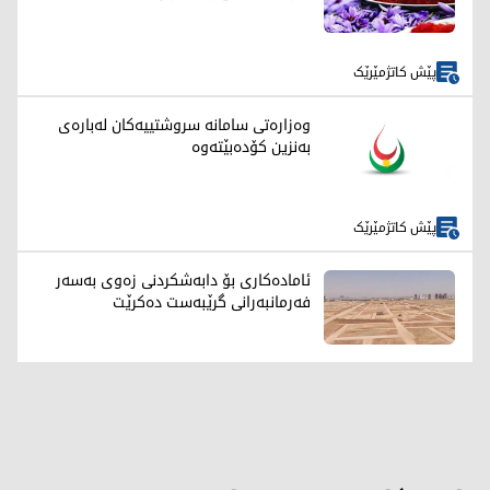
پێش کاتژمێرێک
وەزارەتی سامانە سروشتییەکان لەبارەی
بەنزین کۆدەبێتەوە
پێش کاتژمێرێک
ئامادەکاری بۆ دابەشکردنی زەوی بەسەر
فەرمانبەرانی گرێبەست دەکرێت