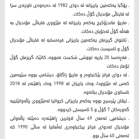
ـ پۆگبا یه‌كه‌مین یاریزانه‌ له‌ دوای 1982 له‌ ده‌ره‌وه‌ی ناوچه‌ی سزا
له‌ فایناڵی مۆندیال گۆڵ ده‌كات.
ـ ماریۆ ماندزۆكیچ یه‌كه‌م یاریزانه‌ له‌ مێژووی فایناڵی مۆندیال به‌
هه‌ڵه‌ گۆڵ له‌خۆیان ده‌كات.
ـ ئانتوان گریزمان یه‌كه‌مین یاریزانی فره‌نسایه‌ له‌‌ فایناڵی مۆندیال
گۆڵ و ئاسیست ده‌كات.
ـ فەڕەنسا 20 یاریە تووشی شکست نه‌بووه‌، کاتێک گریزمان گۆڵ
تۆمار دەکات
ـ له‌ دوای فرانز بێكنباوه‌ر و ماریۆ زاگالۆ، دیشامپ بووه‌ سێیه‌مین
كه‌س له‌ مێژوودا، وه‌ك یاریزان له‌ 1998 وه‌ك راهێنه‌ر له‌ 2018
ناسناوی مۆندیال بباته‌وه‌.
ـ ئیڤان پێرسیچ بووه‌ یه‌كه‌م یاریزانی كرواتیا له‌مێژووی پاڵه‌وانێتییه‌
گه‌وره‌كان 7 گۆڵ و 5 ئاسیستی كردووه‌.
ـ دیشامپی ته‌مه‌ن 49 ساڵ لاوترین ڕاهێنه‌ره‌ ده‌بێته‌ پاڵه‌وانی
مۆندیال له‌دوای فرانز بیکنباوه‌ری ئه‌ڵمانیا له‌ ساڵی 1990 که‌
ته‌مه‌نی 40 ساڵ بوو.