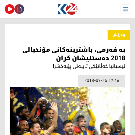
Open Menu
وەرزش
به‌ فه‌رمی، باشترینه‌كانی مۆندیالی
2018 ده‌ستنیشان كران
ئیسپانیا خه‌ڵاتێكی تایبه‌تی پێبه‌خشرا
2018-07-15 17:46