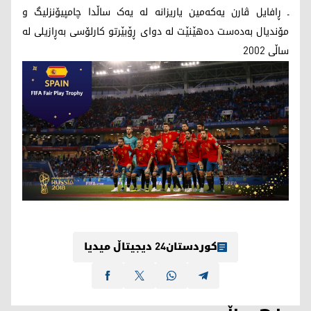
ـ ڕافایل ڤارن یه‌که‌مین یاریزانه‌ له‌ یه‌ک ساڵدا چامپیۆنزلیگ و
مۆندیال به‌ده‌ست ده‌هێنێت له‌ دوای ڕۆبێرتو کارلۆسی به‌ڕازیلی له‌
ساڵی 2002
کوردستان24 دیجیتاڵ میدیا