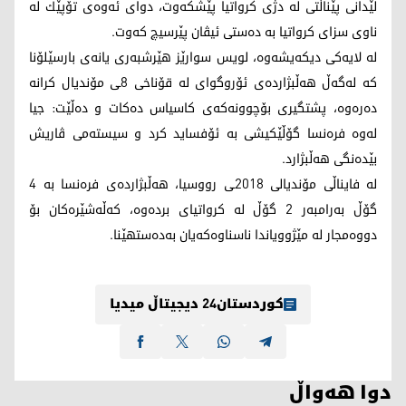
لێدانی پێناڵتی له‌ دژی كرواتیا پێشكه‌وت، دوای ئه‌وه‌ی تۆپێك له‌
ناوی سزای كرواتیا به‌ ده‌ستی ئیڤان پێرسیچ كه‌وت.
له‌ لایه‌كی دیكه‌یشه‌وه‌، لویس سوارێز هێرشبه‌ری یانه‌ی بارسێلۆنا
كه‌ له‌گه‌ڵ هه‌ڵبژارده‌ی ئۆروگوای له‌ قۆناخی 8ـی مۆندیال كرانه‌
ده‌ره‌وه‌، پشتگیری بۆچوونه‌كه‌ی كاسیاس ده‌كات و ده‌ڵێت: جیا
له‌وه‌ فره‌نسا گۆڵێكیشی به‌ ئۆفساید كرد و سیسته‌می ڤاریش
بێده‌نگی هه‌ڵبژارد.
له‌ فایناڵی مۆندیالی 2018ـی رووسیا، هه‌ڵبژارده‌ی فره‌نسا به‌ 4
گۆڵ به‌رامبه‌ر 2 گۆڵ له‌ كرواتیای برده‌وه‌، كه‌ڵه‌شێره‌كان بۆ
دووه‌مجار له‌ مێژوویاندا ناسناوه‌كه‌یان به‌ده‌ستهێنا.
کوردستان24 دیجیتاڵ میدیا
دوا هەواڵ