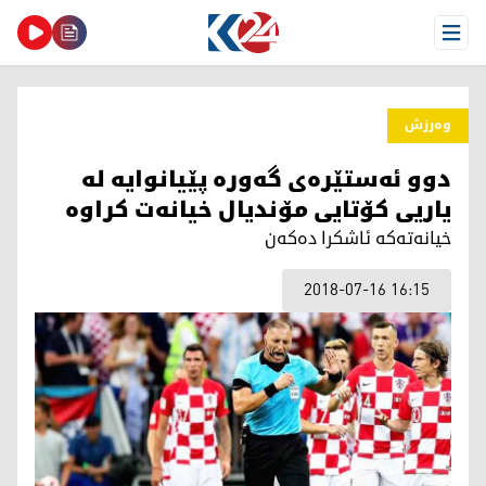
Open Menu
وەرزش
دوو ئه‌ستێره‌ی گه‌وره‌ پێیانوایه‌ له‌
یاریی كۆتایی مۆندیال خیانه‌ت كراوه‌
خیانه‌ته‌كه‌ ئاشكرا ده‌كه‌ن
2018-07-16 16:15