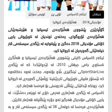
جیهان
ئیكه‌ر كاسیاس
تۆپی پێ
لویس سوارێز
مۆندیالی2018
هه‌ڵبژارده‌ی كرواتیا
گۆڵپارێزی پێشووی هه‌ڵبژارده‌ی ئیسپانیا و هێرشبه‌رێكی
هه‌ڵبژارده‌ی ئۆروگوای، ره‌خنه‌ی توندیان له‌ ناوبژیوانی یاریی
كۆتایی مۆندیالی 2018 ده‌گرن و پێیانوایه‌ له‌ رێگه‌ی سیسته‌می ڤار
خیانه‌تێكی گه‌وره‌یان له‌ كرواتیا كرد.
ئیكه‌ر كاسیاس كاپتنی پێشووی هه‌ڵبژارده‌ی ئیسپانیا و هه‌ڵگری
ناسناوی جامی جیهانی 2010، له‌ لێدوانێكدا كه‌ له‌ پێگه‌ی
SportStarLiveـی ئینگلیزی بڵاو بۆته‌وه‌، جه‌خت له‌وه‌ ده‌كاته‌وه‌
كه‌ نێستۆر فابیانی ناوبژیوانی ئارجێنتینا زوڵمێكی گه‌وره‌ی له‌ كرواتیا
كرد، چونكه‌ لێدانێكی پێناڵتی نادروستی بۆ فره‌نسا هه‌ژمار كرد.
كاسیاس له‌ رێگه‌ی هه‌ژماری فه‌رمی خۆی له‌ تویته‌ر ده‌شڵێت: له‌
یاریی كۆتایی مۆندیال هه‌رگیز ئه‌و جۆره‌ پێناڵتیانه‌ هه‌ژمار ناكرێن.
هه‌ڵبژارده‌ی فره‌نسا له‌ خوله‌كی 38 له‌ رێگه‌ی سیسته‌می ڤار و به‌