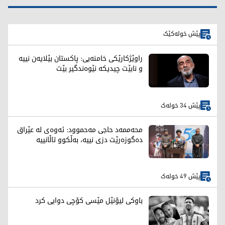
پێش خولەکێک
راوێژکارێکی خامنەیی: پاکستان بێلایەن نییە
و نابێت چیدیکە نێوەندگیر بێت
پێش 34 خولەک
محەممەد حاجی مەحموود: ئەوەی لە عێراق
دەگوزەرێت دزی نییە، بەڵکوو تاڵانییە
پێش 49 خولەک
باوکی لیۆنێل مێسی کۆچی دوایی کرد