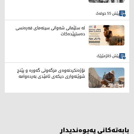
پێش 55 خولەک
لە سلێمانی شەوانی سینەمای فەرەنسی
دەستپێدەکات
پێش کاتژمێرێک
نۆژەنکردنەوەی مزگەوتی گەورە و پێنج
شوێنەواری دیکەی ئامێدی بەردەوامە
بابەتەکانی پەیوەندیدار