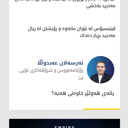
مەدرید بەخشی
ڤینیسیۆس لە نێوان مانەوە و رۆیشتن لە ریال
مەدرید بڕیار دەدات
ئەرسەلان عەبدوڵڵا
رۆژنامەنووس و شرۆڤەکاری تۆپی
پێ
ئەرسەلان عەبدوڵڵا
یانه‌ی هه‌ولێر خاوه‌نی هه‌یه‌؟