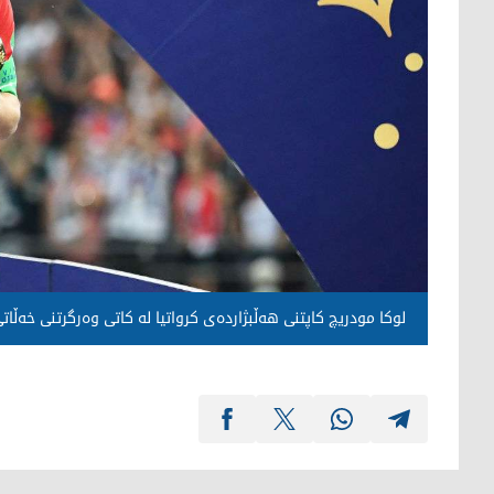
لوكا مودریچ كاپتنی هه‌ڵبژارده‌ی كرواتیا له‌ كاتی وه‌رگرتنی خه‌ڵاتی ب