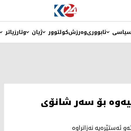
یاسی
ئابووری
وەرزش
کولتوور
ژیان
وتار
زیاتر
ییەوە بۆ سەر شانۆی
 ئەو ئەستێرەیە نەزانراوە