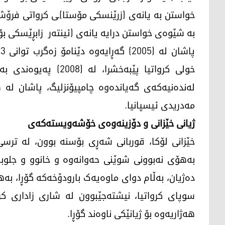
خواستن بە یانەی (زرێنسکی مۆستا)ـی کرواتی فرۆشت بۆ
بە شێوەی خواستن درایە یانەی (ئینته‌ر زابڕێسکی ب
مەدریدی ئیسپانیا.
ژیانی خێزانی و دۆزینەوەی خۆشەویستەکەی
خێزانی لۆکا، قوربانی شەڕی بۆسنە بوون، لە ترسی
بەھۆی نەبوونی شوێنی حەوانەوە و خانوو و جلوبە
دەژیان، بەڵام دوای ماوەیەک بارودۆخەکە گۆڕا، بە
سوپای کرواتیا، نیشتەجێبوون لە شاری زاداری کر
ھەژاریەوە بۆ ژیانێکی ناوەند گۆڕا.