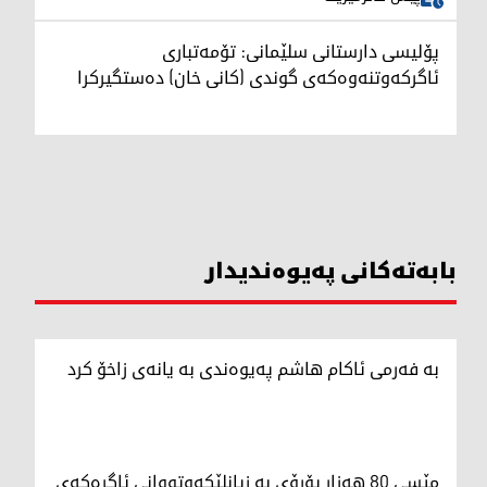
پۆلیسی دارستانی سلێمانی: تۆمەتباری
ئاگرکەوتنەوەکەی گوندی (کانی خان) دەستگیرکرا
بابەتەکانی پەیوەندیدار
بە فەرمی ئاکام هاشم پەیوەندی بە یانەی زاخۆ کرد
مێسی 80 هەزار یۆرۆی بە زیانلێکەوتووانی ئاگرەکەی