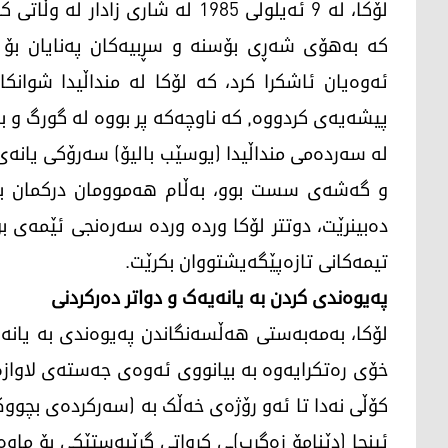
لۆکا، لە 9 ئەیلولی 1985 لە شاری ز
کە بەھۆی شەڕی بۆسنە و سڕبیەکان پەنایان بۆ وڵات
ئەوەیان ئاشکرا کرد، کە لۆکا لە منداڵیدا شوان
پیشەیەی کردووە, کە ناوچەکە پر بووە لە گورگ و ب
له‌ سه‌رده‌می منداڵیدا (یوسێب بالیۆ) سەرۆکی یانەی 
و گەشەی سست بوو، بەڵام هه‌موومان دركمان به‌و
ده‌بینرێت، دوتتر لۆکا وردە وردە سەرەنجی ئێمه‌ی 
تیمەکانی تازەپێگەیشتووان بکرێت.
پەیوەندی کردن بە یانەیەک و دواتر دەرکردنی
لۆکا، بەمەبەستی ھەڵسەنگاندن پەیوەندی بە یانەی 
خۆی رەتکرایەوە بە بیانووی ئەوەی جەستەی لاوازە 
کۆڵی نەدا تا ئەو رۆژەی خەڵک بە (سه‌ركرده‌ی بچووک)