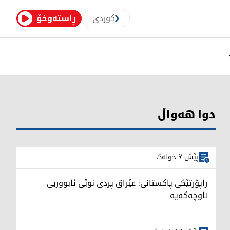
کوردی
ڕاستەوخۆ
دوا هەواڵ
پێش 9 خولەک
راپۆرتێکی پاکستانی: عێراق پردی نوێی ئابووریی
ناوچەکەیە