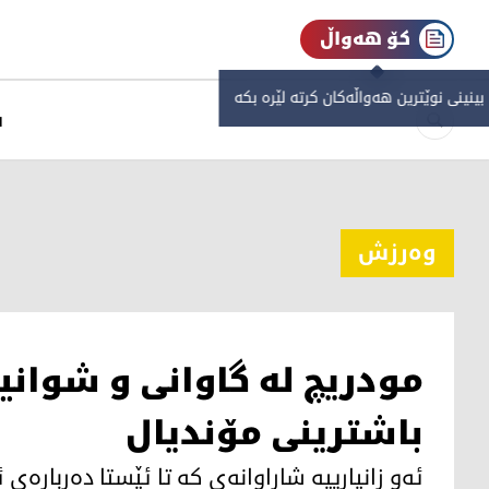
کۆ هەواڵ
 بینینی نوێترین هەواڵەکان کرتە لێرە بکە
س
وەرزش
مودریچ لە گاوانی و شوان
باشترینی مۆندیال
ئه‌و زانیارییه‌ شاراوانه‌ی كه‌ تا ئێستا دەربارەی