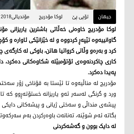
جیهان
تۆپی پێ
لوكا مۆدریچ
مۆندیالی2018
گاوانییەوە تێپەڕ کردووە و لە خێزانێکی ئاوارە و کۆچ
کرد و بەرەو وڵاتی کرواتیا ھاتن، باوکی لە کارگەی چ
کاری چاکردنەوەی ئۆتۆمبێلە شکاوەکانی دەکرد، دا
پەیدا دەکرد.
مۆدریچ لە مناڵیەوە تا ئێستا بە قۆناخی زۆر سەختدا 
ورد و گرنگی لەسەر ئەو یاریزانە خستۆتەڕوو کە تا 
پیشەی منداڵی و سەختی ژیانی و پیشەکانی دایکی 
بگاتە ئەم شوێنە، تەنانەت باوەرکردن بەم سەرکەوت
لە دایک بوون و گەشەکردنی