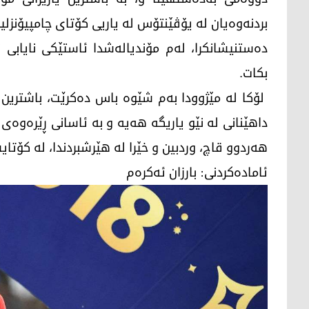
بردنەوەیان لە یۆڤێنتۆس لە یاریی کۆتای چامپیۆنزلیگ
بکات.
لۆکا لە مێژوودا بەم شێوە باس دەکرێت، باشترین 
داھێنانی له‌ نێو یاریگه‌ هه‌یه‌ و بە ئاسانی ڕێرەوە
ھەردوو قاچ، وردبین و خێرا لە ھێرشبردندا، لە کۆتا
ئامادەکردنی: بارزان ئەکرەم