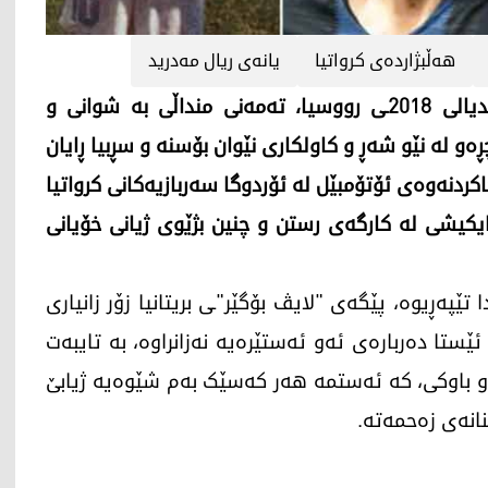
هه‌ڵبژارده‌ی كرواتیا
یانه‌ی ریال مه‌درید
لوكا مۆدریچ خاوه‌نی خه‌ڵاتی باشترین یاریزانی مۆندیالی 2018ـی رووسیا، تەمەنی منداڵی بە شوانی و
ڕەو لە نێو شەڕ و کاولکاری نێوان بۆسنە و سڕبیا ڕایان
اکردنەوەی ئۆتۆمبێل لە ئۆردوگا سەربازیەکانی کرواتیا
یکیشی لە کارگەی رستن و چنین بژێوی ژیانی خۆیانی
تێپەڕیوە، پێگەی "لایڤ بۆگێر"ـی بریتانیا زۆر زانیاری
ئێستا دەربارەی ئەو ئەستێرەیە نەزانراوە، بە تایبەت
و باوکی، کە ئەستمە ھەر کەسێک بەم شێوەیە ژیابێ
نانەی زەحمەتە.