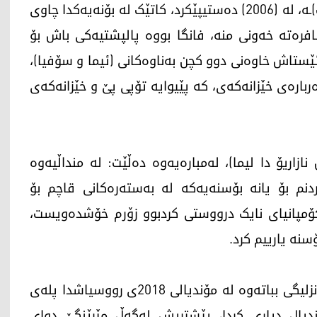
چیرۆکی لۆکاو خۆشەوەیستەکەی کە (فاگا بۆسنیک)ـە، لە (2006) دەستیپێکرد، کاتێک لە بۆنەیەکدا چاوی
فرەتە خەونی منە، فانگا بووە پالپشتیەکی باش بۆ
جامدا، ئێستاش خاوەنی دوو کچن بەناوەکانی (ئیما و سۆفیا)،
ربارەی خێزانەکەی، کە پێیوایە تۆپی پێ و خێزانەکەی
ریۆ دا لیما)، له‌مباره‌یه‌وه‌ ده‌ڵێت: لە منداڵیەوە
یكردنم بۆ یانە بۆسنەیەکە لە بەستەرەکانی قاچم بۆ
 کۆمپانیای نایک درووستی کردبوو زۆرم خۆشدەویست،
سنە یارییم کرد.
لۆکا توانی لەگەڵ ریال مەدرید، 3 ناسناوی چامپیۆنزلیگی بباتەوە لە مۆندیالی 2018ی رووسیاشدا پلەی
ندیال دیاری کردا، پێشتریش لەگەڵ مێرێنگێ دوای