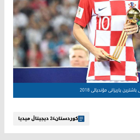
اشترین یاریزانی مۆندیالی 2018
کوردستان24 دیجیتاڵ میدیا