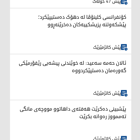
پێش 47 خولەک
کۆنفرانسی کلینۆڤا لە دهۆک دەستیپێکرد؛
پێشکەوتنە پزیشکییەکان دەخرێنەڕوو
پێش کاتژمێرێک
ئالان حەمە سەعید: لە خوێندنی پیشەیی رێفۆرمێکی
گەورەمان دەستپێکردووە
پێش کاتژمێرێک
پێشبینی دەکرێت هەفتەی داهاتوو مووچەی مانگی
تەممووز رەوانە بکرێت
پێش کاتژمێرێک