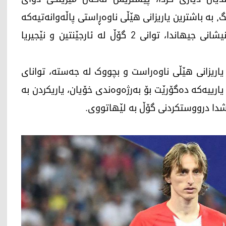
, بە باشترین یاریزانی ھێڵی ناوەڕاستی پاڵەوانەتیەکە
دەستنیشانکرا، لەم مۆندیالەشدا ئاستێکی نایابی نیشانی جیھاندا، توانی 2 گۆڵ لە ئارجێنتین و نێجیریا
یاریزانی ھێڵی ناوەراست و بچووک لە جەستە، توانای
ی یارییەکە دەگۆرێت بۆ بەرژەوەندی خۆیان، یاریکردن بە
یشدا درووستکردنی گۆڵ بە لێھاتووی.