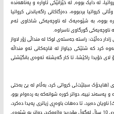
ادار لە وڵاتی کرواتیا، لە دایک بووە, لە خێزانێکی ئاوارە و پەناھەندە
ی کرواتیا بردبووە، دەزگاکانی راگەیاندنی کرواتیا
کارە بووە، بە شێوەیەک لە ناوچەیەکی شاخاوی ئەم
ە ناوچەیەکی گورگاوی ناسراوە.
زادار ده‌ڵێت: راستە جەستەی لوكا له‌ منداڵی زۆر لاواز
ه‌ كرد كه‌ شتێکی جیاواز لە قاچەکانی ئەو منداڵە
بۆ لای خۆیدا راکێشا، تا کار گەیشتە ئەوەی بانگێشتی
(ھایدۆک سبلێت)ـی کرواتی کرد، بەڵام لە بێ به‌ختی
و پەسەند نییە، دواتر کورە شوانەکە بە ردەوام بوو،
 ناویان دەبرد، تا دەھات باوەڕی زیاتری پەیدا دەکرد،
ئینجا (دێنامۆ زەگرب)ـی کرواتی گرێبەستێکی بۆ ماوەی 10 ساڵ لەگەڵ مۆدریچ واژووکرد، دواتر بە شێوەی