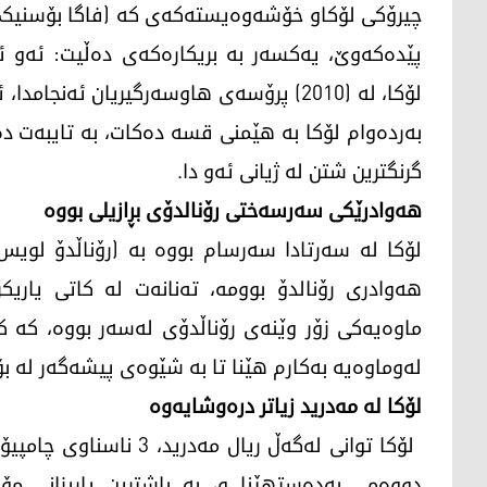
پێدەکەوێ، یەکسەر بە بریکارەکەی دەڵیت: ئەو ئا
لۆکا، لە (2010) پرۆسەی ھاوسەرگیریان ئەن
بەردەوام لۆکا بە ھێمنی قسە دەکات، بە تایبەت دە
گرنگترین شتن لە ژیانی ئەو دا.
ھەوادرێکی سەرسەختی رۆنالدۆی بڕازیلی بووە
لۆکا لە سەرتادا سەرسام بووە بە (رۆناڵدۆ لویس نازا
ھەوادری رۆنالدۆ بوومه‌، ته‌نانه‌ت له‌ كاتی یار
ماوه‌یه‌كی زۆر وێنەی رۆناڵدۆی لەسەر بووە، کە
لەوماوەیە بەکارم ھێنا تا بە شێوەی پیشەگەر لە بۆ
لۆكا له‌ مه‌درید زیاتر دره‌وشایه‌وه‌
دووەمی بەدەستھێنا و، بە باشترین یاریزانی مۆ