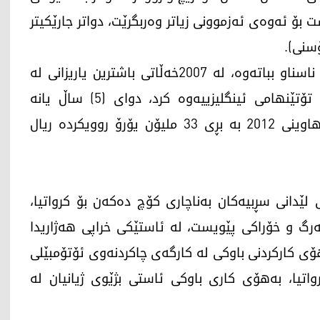
 ئه‌وه‌ی ئه‌زموونی زیاتر وه‌ربگرێت، دواتر جارێکیتر
ۆسنی).
پاشان لە (2005) گەڕایەوە دێنامۆ زەگرب توانی 3 ناسناو بباتەوە، لە 2007خەڵاتی باشترین یاریزانی لە
خولی کرواتیا پێبەخشرا، لە (2008) پەیوەندی بە تۆتێنھامی ئینگلیزییه‌وه‌ کرد، دوای (5) ساڵ یانە
لەندەنیەکەی گەیاندەوە چامپیۆنزلیگ، پاشان له‌ هاوینی 2012 بە بڕی 33 ملیۆن یۆرۆ روویکردە ریال
 لێدانی سڕبیەکان بەناچاری کۆچ دەکەن بۆ کرواتیا،
رگ و خۆراکی پێویست، لە ئاستێكی خراپی ھەژاریدا
ھۆی کارکردنی باوکی لە کارگەی چاکردنەوی ئۆتۆمبێلی
واتیا، بەھۆی کاری باوکی ئاستی بژێوی ژیانیان لە