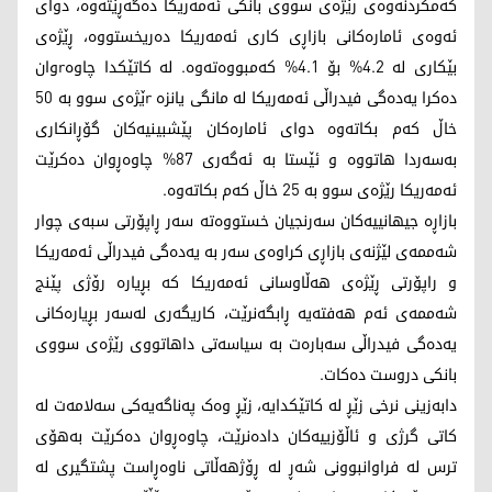
کەمکردنەوەی رێژەی سووی بانکی ئەمەریکا دەگەڕێتەوە، دوای
ئەوەی ئامارەکانی بازاڕی کاری ئەمەریکا دەریخستووە، ڕێژەی
بێکاری لە 4.2% بۆ 4.1% کەمبووەتەوە. لە کاتێکدا چاوەrوان
دەکرا یەدەگی فیدراڵی ئەمەریکا لە مانگی یانزە rێژەی سوو بە 50
خاڵ کەم بکاتەوە دوای ئامارەکان پێشبینیەکان گۆڕانکاری
بەسەردا هاتووە و ئێستا بە ئەگەری 87% چاوەڕوان دەکرێت
ئەمەریکا رێژەی سوو بە 25 خاڵ کەم بکاتەوە.
بازاڕە جیهانییەکان سەرنجیان خستووەتە سەر ڕاپۆرتی سبەی چوار
شەممەی لێژنەی بازاڕی کراوەی سەر بە یەدەگی فیدراڵی ئەمەریکا
و راپۆرتی ڕێژەی هەڵاوسانی ئەمەریکا کە بڕیارە رۆژی پێنج
شەممەی ئەم هەفتەیە ڕابگەنرێت، کاریگەری لەسەر بڕیارەکانی
یەدەگی فیدراڵی سەبارەت بە سیاسەتی داهاتووی رێژەی سووی
بانکی دروست دەکات.
دابەزینی نرخی زێڕ لە کاتێکدایە، زێڕ وەک پەناگەیەکی سەلامەت لە
کاتی گرژی و ئاڵۆزییەکان دادەنرێت، چاوەڕوان دەکرێت بەهۆی
ترس لە فراوانبوونی شەڕ لە ڕۆژهەڵاتی ناوەڕاست پشتگیری لە