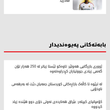
مەدرید
بابەتەکانی پەیوەندیدار
ژووری بازرگانیی هەولێر: تاوەکو ئێستا زیاتر لە 250 هەزار تۆن
گەنمی زیادی جووتیاران کڕدراوەتەوە
لە ترێوە تا کاڵەک بازاڕەکانی کوردستان جمەیان دێت لە بەرهەمی
ناوخۆیی
کۆمپانیای کیپلەر: عێراق هەناردەی نەوتی خۆی دوو هێندە زیاد
کردووە