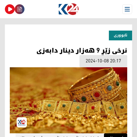
Open Menu
ئابووری
نرخی زێڕ 9 هەزار دینار دابەزی
2024-10-08 20:17