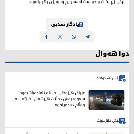
نرخی زێڕ بکات و خواست لەسەر زێڕ بە بەرزی بهێڵێتەوە.
یادگار سدیق
دوا هەواڵ
پێش 40 خولەک
عێراق هێزەکانی خستە ئامادەباشیەوە،
سعوودیەش دەڵێت هێرشمان بکرێتە سەر
وەڵام دەدەینەوە
پێش کاتژمێرێک