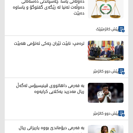
دەوڵەتی یاسا: چەسپاندنی دەسەڵاتی
دەوڵەت تەنیا لە رێگەی گفتوگۆ و یاساوە
دەبێت
پێش کاتژمێرێک
ترەمپ: نابێت ئێران چەکی ئەتۆمی هەبێت
پێش دوو کاتژمێر
بە فەرمی داهاتووی ڤینیسیۆس لەگەڵ
ریال مەدرید یەکلایی کرایەوە
پێش دوو کاتژمێر
بە فەرمی دیۆماندێ بووە یاریزانی ریال