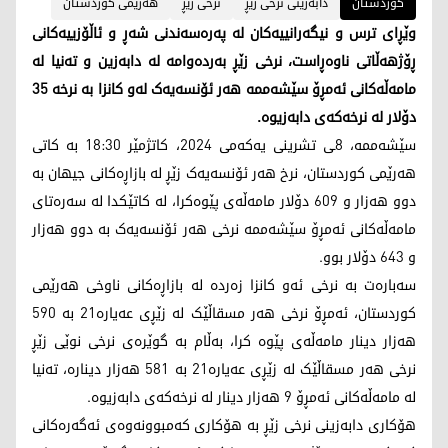
کوردستان
دابەزینی نرخی زێڕ
نرخی زێڕ
هەرێمی کوردستان
وێڕای ترس و نیگەرانییەکان لە پەرەسەندنی شەڕ و ئاڵۆزییەکانی
ڕۆژهەڵاتی ناوەڕاست، نرخی زێڕ بەردەوامە لە دابەزین و تەنیا لە
مامەڵەکانی ئەمڕۆ سێشه‌ممه‌ هەر ئۆنسەیەک لەو کانزا بە نرخە 35
دۆلار لە نرخەکەی دابەزیوە.
سێشه‌ممه‌، 8ـی تشرینی یه‌كه‌می 2024، کاتژمێر 18:30 بە کاتی
هەرێمی کوردستان، نرخ هەر ئۆنسەیەک زێڕ لە بازاڕەکانی جیهان بە
دوو هەزار و 609 دۆلار مامەڵەی پێوەکرا، لە کاتێکدا لە سەرەتای
مامەڵەکانی ئەمڕۆ سێشەممە نرخی هەر ئۆنسەیەک بە دوو هەزار
و 643 دۆلار بوو.
سەبارەت بە نرخی ئەو کانزا زەردە لە بازاڕەکانی ناوخی هەرێمی
کوردستان، ئەمڕۆ نرخی هەر مسقاڵێک لە زێڕی عەیارە21 بە 590
هەزار دینار مامەڵەی پێوە کرا، بەڵام بە گوێرەی نرخی نوێی زێڕ
نرخی هەر مسقاڵێک لە زێڕی عەیارە21 بە 581 هەزار دینارە، تەنیا
لە مامەڵەکانی ئەمڕۆ 9 هەزار دینار لە نرخەکەی دابەزیوە.
هۆکاری دابەزینی نرخی زێڕ بە هۆکاری کەمبوونەوەی ئەگەرەکانی