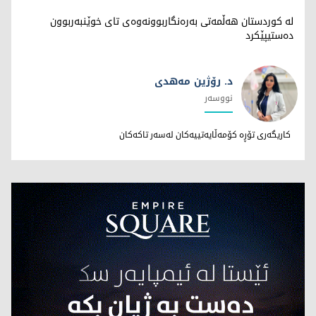
لە کوردستان هەڵمەتی بەرەنگاربوونەوەی تای خوێنبەربوون
دەستیپێکرد
د. رۆژین مەهدی
نووسەر
د. رۆژین مەهدی
کاریگەری تۆڕە کۆمەڵایەتییەکان لەسەر تاکەکان