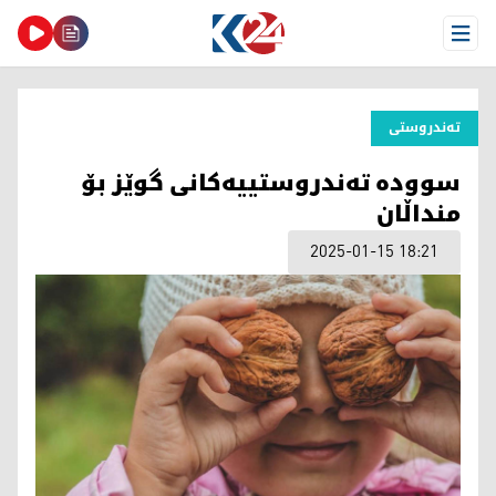
Open Menu
تەندروستی
سوودە تەندروستییەکانی گوێز بۆ
منداڵان
2025-01-15 18:21