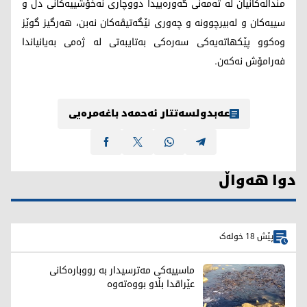
منداڵه‌كانیان له‌ ته‌مه‌نی گه‌وره‌ییدا دووچاری نه‌خۆشییه‌كانی دڵ و
سییه‌كان و له‌بیرچوونه‌ و چه‌وری نێگه‌تیڤه‌كان نه‌بن، هه‌رگیز گوێز
وه‌كوو پێكهاته‌یه‌كی سه‌ره‌كی به‌تایبه‌تی له‌ ژه‌می به‌یانیاندا
فه‌رامۆش نه‌كه‌ن.
عەبدولسەتتار ئەحمەد باغەمرەیی
دوا هەواڵ
پێش 18 خولەک
ماسییەکی مەترسیدار بە رووبارەکانی
عێراقدا بڵاو بووەتەوە