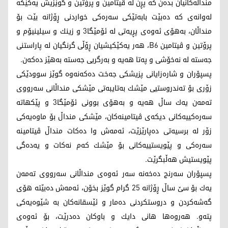
منداڵه‌كانیان بده‌ن كه‌ پڕن له‌ ڤیتامین و پرۆتین و گوێزیش یه‌كێكه‌
له‌وانه‌ی كه‌ ده‌بێت بابه‌تێكی سه‌ره‌كی خواردنی ڕۆژانه‌ بێت بۆ
منداڵان، به‌هۆی ئه‌وه‌ی پڕیه‌تی له‌ ئۆمێگا3 و زینك و سیلینیۆم و
پرۆتین و ڤیتامین B6، هه‌ر یه‌كێكیشیان ڕۆڵی گرنگیان له‌ پاراستنی
جه‌سته‌ له‌ نه‌خۆشی و په‌تا هه‌یه‌ و به‌رگریی جه‌سته‌ به‌هێز ده‌كه‌ن.
پسپۆران و شاره‌زایانی پزیشكی جه‌خت ده‌كه‌نه‌وه‌ گوێز سوودێكی
زۆری بۆ ته‌ندروستیی مێشك به‌تایبه‌تی مێشكی منداڵانی سه‌رووی
ته‌مه‌ن یه‌ك ساڵ هه‌یه‌ و به‌هۆی بوونی ئۆمێگا3 و پێكهاته‌
سه‌ره‌كییه‌كانی دیكه‌ی ڤیتامینه‌كان، مێشكی منداڵ بۆ ماوه‌یه‌كی
زۆر له‌ برسیه‌تی ده‌پارێزێت، ئه‌مه‌ش وا ده‌كات منداڵ ڤیتامینه‌
سه‌ره‌كی و پێویستییه‌كانی بۆ مێشك كه‌م نه‌كات و یه‌ده‌گی
پێویستیش هه‌ڵبگرێت.
پسپۆران سه‌رنج ده‌خه‌نه‌ سه‌ر ئه‌وه‌ی منداڵانی سه‌رووی ته‌مه‌ن
یه‌ك بۆ سێ ساڵ ڕۆژانه‌ 25 گرام گوێز بخۆن، ئه‌مه‌ش ده‌بێته‌ هۆی
گه‌شه‌كردن و دروستكردنی ده‌مار و ئێسقانه‌كان به‌ شێوه‌یه‌كی
پته‌و. هه‌روه‌ها هانی دایك و باوكان ده‌درێت، بۆ ئه‌وه‌ی