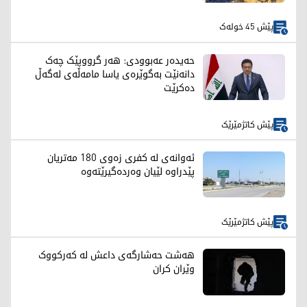
پێش 45 خولەک
حەیدەر عەبوودی: هەر گرووپێک چەک
دانەنێت بەگوێرەی یاسا مامەڵەی لەگەڵ
دەکرێت
پێش کاتژمێرێک
ئەوانەی لە کفری زەوی 180 مەتریان
پێدراوە لێیان وەردەگیرێتەوە
پێش کاتژمێرێک
هەشت حەشارگەی داعش لە کەرکووک
وێران کران