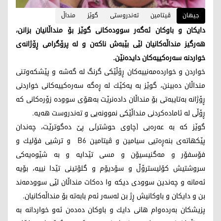
جیهان
ڤیتامین
تەندروستی
گوێز
منداڵ
دایكان و باوكان ئه‌گه‌ر سووده‌كانی گوێز بۆ منداڵانیان بزانن،
هه‌رگیز منداڵه‌كانیان لێی بێبه‌ش ناكه‌ن و له‌ پرۆگرامی ڕۆژانه‌ی
خواردنه‌ سه‌ره‌كییه‌كان دایده‌نێن.
خواردن و خوارده‌مه‌نییه‌كان ڕۆڵێكی گرنگ له‌ گه‌شه‌ و پێشكه‌وتنی
منداڵان ده‌بینن، گوێز به‌ یه‌كێك له‌ ڕه‌گه‌ سه‌ره‌كییه‌كانی خواردنی
ڕۆژانه‌ به‌تایبه‌تی بۆ منداڵان داده‌نرێت به‌هۆی سووده‌ زۆره‌كانی كه‌
ڕۆڵی له‌ ئاماده‌كردنی منداڵێكی نموونه‌یی و ته‌ندروست هه‌یه‌.
گوێز كه‌ به‌ عه‌ره‌بی (چاوی حوشتر)ـی پێ ده‌گوترێت، چه‌ندان
پێكهاته‌ی بنه‌ڕه‌تیی سیامین و ڤیتامین B6 و ترشیی فۆلیك و
فۆسفۆر و مه‌گنیسیۆن و مسی تێدایه‌ و به‌ شێوه‌یه‌كی
سروشتیش كۆلیسترۆڵ و سۆدیۆم و گلۆتینی تێدا نییه‌، بۆیه‌
ئه‌مانه‌ و چه‌ندین سوودی دیكه‌ وا ده‌كات منداڵان لێی سوودمه‌ند
بن و دایكان و باوكانیش ڕژ بن له‌سه‌ر ئه‌م بابه‌ته‌ بۆ منداڵه‌كانیان.
پزیشكان به‌رده‌وام هانی دایك و باوكان ده‌ده‌ن ئه‌و خواردانه‌ به‌