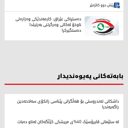
پێش دوو کاتژمێر
دەستپاکی عێراق: کارمەندێکی وەزارەتی
ناوخۆ لەکاتی وەرگرتنی بەرتیلدا
دەستگیرکرا
بابەتەکانی پەیوەندیدار
داشکانی تەندروستی بۆ هەڵگرانی پێناسی زانکۆی سەلاحەدین
راگەیەندرا
لە سلێمانی ڤایرۆسێک 40%ی مریشکی کێڵگەکان لەناو دەبات