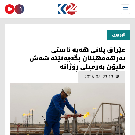
Open Menu
ئابووری
عێراق پلانی هەیە ئاستی
بەرهەمهێنان بگەیەنێتە شەش
ملیۆن بەرمیلی ڕۆژانە
2025-03-23 13:38