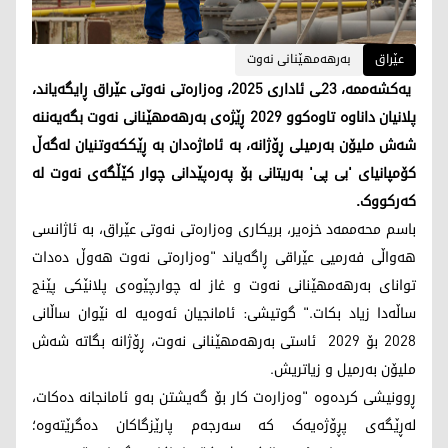
عێراق
بەرهەمهێنانی نەوت
یەکشەممە، 23ـی ئاداری 2025، وەزارەتی نەوتی عێراق ڕایگەیاند،
پلانیان داناوە تاوەکوو 2029 ڕێژەی بەرهەمهێنانی نەوت بگەیەننە
شەش ملیۆن بەرمیلی ڕۆژانە، بە ئاماژەدان بە ڕێککەوتنیان لەگەڵ
کۆمپانیای 'بی پی' بەریتانی بۆ پەرەپێدانی چوار کێڵگەی نەوت لە
کەرکووک.
باسم محەممەد خزەیر، بریکاری وەزارەتی نەوتی عێراق، بە ئاژانسی
هەواڵی فەرمیی عێراقی ڕاگەیاند "وەزارەتی نەوت هەوڵ دەدات
توانای بەرهەمهێنانی نەوت و غاز لە چوارچێوەی پلانێکی پێنج
ساڵەدا زیاد بکات." گوتیشی: ئامانجیان ئەوەیە لە نێوان ساڵانی
2028 بۆ 2029 ئاستی بەرهەمهێنانی نەوت، ڕۆژانە بگاتە شەش
ملیۆن بەرمیل و زیاتریش.
ڕوونیشی کردەوە "وەزارەت کار بۆ گەیشتن بەو ئامانجانە دەکات،
لەڕێگەی پڕۆژەیەک کە سەرجەم پارێزگاکان دەگرێتەوە؛