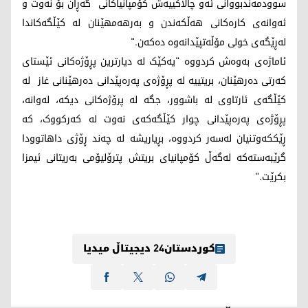
سوودمەندبووانی ئەو چالاکییەش کۆمپانیاکانی گەڕان بۆ نەوت و
ئەوانەی کارەکانی هەڵکەندن و بەرهەمهێنان لە کێڵگەکاندا
لەڕێگەی خولی مۆڵەتپێدانەوە دەکەن."
ئاماژەی بەوەش کردووە "یەکێک لە دیارترین پڕۆژەکانی ئێستای
کەرتی دەرهێنان، بریتییە لە پڕۆژەی پەرەپێدانی دەرهێنانی غاز لە
کێڵگەی ئارتاوی لە باشوور، جگە لە پرۆژەکانی دیکە، لەوانە،
پڕۆژەی پەرەپێدانی چوار کێڵگەکەی نەوت لە کەرکووک، کە
ڕێککەوتنیان لەسەر کردووە، بڕیاریشە لە چەند ڕۆژی داهاتوودا
گرێبەستەکە لەگەڵ کۆمپانیای بریتش پترۆلیۆمی بەریتانی ئیمزا
بکرێت."
کوردستان24 دیجیتاڵ میدیا