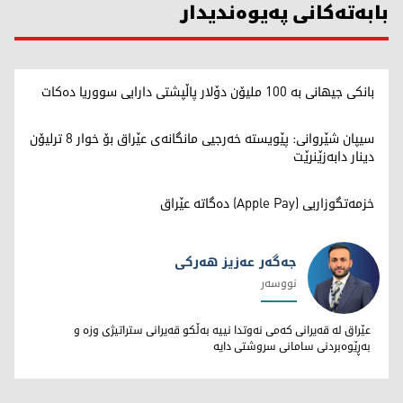
بابەتەکانی پەیوەندیدار
بانکی جیهانی بە 100 ملیۆن دۆلار پاڵپشتی دارایی سووریا دەکات
سیپان شێروانی: پێویستە خەرجیی مانگانەی عێراق بۆ خوار 8 ترلیۆن
دینار دابەزێنرێت
خزمەتگوزاریی (Apple Pay) دەگاتە عێراق
جەگەر عەزیز هەرکی
نووسەر
جەگەر عەزیز هەرکی
عێراق لە قەیرانی کەمی نەوتدا نییە بەڵکو قەیرانی ستراتیژی وزە و
بەڕێوەبردنی سامانی سروشتی دایە