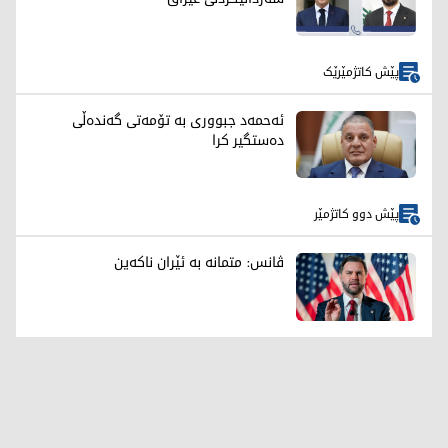
پێش کاتژمێرێک
ئەحمەد جبووری بە تۆمەتی گەندەڵی
دەستگیر کرا
پێش دوو کاتژمێر
ڤانس: متمانە بە ئێران ناکەین