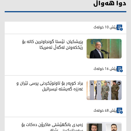
دوا هەواڵ
پێش 10 خولەک
پزیشکیان: ئێستا گونجاوترین کاتە بۆ
رێککەوتن لەگەڵ ئەمریکا
پێش 16 خولەک
براد کوپەر بۆ تاوتوێکردنی پرسی ئێران و
غەززە گەیشتە ئیسرائیل
پێش 48 خولەک
زەیدی بانگهێشتی ماکرۆن دەکات بۆ
سەردانیکردنی عێراق