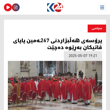
Open Menu
سیاسی
پرۆسەی هەڵبژاردنی 267ـەمین پاپای
ڤاتیکان بەڕێوە دەچێت
2025-05-07 19:21