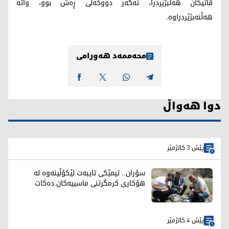
ڤاتیکان هەڵبژێردرا، ئەگەر دووکەڵی ڕەش بوو، واتە
هەڵنەبژێردراوە.
محەممەد هەورامی
دوا هەواڵ
پێش 3 کاتژمێر
سۆران.. تیمێکی تایبەت لێکۆڵینەوە لە
هۆکاری کرمگرتنی ماسییەکان دەکات
پێش 4 کاتژمێر