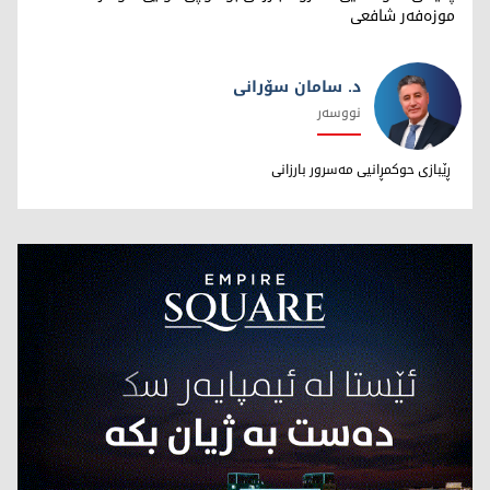
موزەفەر شافعی
د. سامان سۆرانی
نووسەر
د. سامان سۆرانی
ڕێبازی حوکمڕانیی مەسرور بارزانی