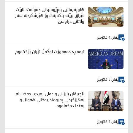
هاوپەیمانیی بەڕێوەبردنی دەوڵەت: نابێت
عێراق ببێتە بنکەیەک بۆ هێرشکردنە سەر
وڵاتانی دراوسێ
پێش 4 کاتژمێر
ترەمپ: دەمەوێت لەگەڵ ئێران رێککەوم
پێش 5 کاتژمێر
نێچیرڤان بارزانی و عەلی زەیدی جەخت لە
بەهێزکردنی پەیوەندییەکانی هەولێر و
بەغدا دەکەنەوە
پێش 5 کاتژمێر