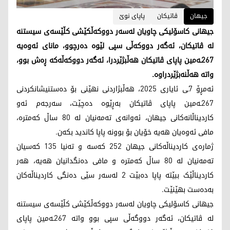
جیهان
ڤاتیکان
پاپای نوێ
جیهانی کاسۆلیکی چاویان لەسەر دووکەڵکێشی کڵێسەی سیستنە
لە ڤاتیکان، ئەگەر دووکەڵی سپی لێوە دەرچوو، مانای ئەوەیە
267ـەمین پاپای ڤاتیکان هەڵبژێردرا، ئەگەر دووکەڵەکە ڕەش بوو،
واتە هەڵنەبژێردراوە.
ئەمڕۆ 7ـی ئایاری 2025، هەڵبژاردنی نهێنی بۆ دەستنیشانکردنی
267ـەمین پاپای ڤاتیکان بەڕێوە دەچێت، سەرجەم ئەو
کاردیناڵانەکانی جیهان، ئەوانەی تەمەنیان لە 80 ساڵ کەمترە،
مافی ئەوەیان هەیە خۆیان بۆ بوونە پاپا کاندید بکەن.
ژمارەی کاردیناڵەکانی جیهان 252 کەسە و تەنیا 135 کەسیان
تەمەنیان لە 80 ساڵ کەمترە و مافی دەنگدانیان هەیە، هەر
کاردیناڵێک ببێتە پاپا دەبێت 2 لەسەر سێی دەنگی کاردیناڵەکان
بەدەست بهێنێت.
جیهانی کاسۆلیکی چاویان لەسەر دووکەڵکێشی کڵێسەی سیستنە
لە ڤاتیکان، ئەگەر دووگەڵی سپی بوو واتە 267ـەمین پاپای