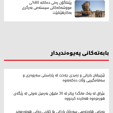
پێنتاگۆن رەتی دەکاتە 80%ـی
مووشەکەکانی سیستەمی بەرگری
بەکارهێنابێت
بابەتەکانی پەیوەندیدار
نێچیرڤان بارزانی و زەیدی جەخت لە پاراستنی سەروەری و
سەقامگیریی وڵات دەکەنەوە
عێراق لە یەک مانگدا زیاتر لە 30 ملیۆن بەرمیل نەوتی لە رێگەی
هورمزەوە هەناردە کردووە
پەیامی هاوخەمیی سەرۆک بارزانی بۆ کۆچی دوایی هونەرمەند