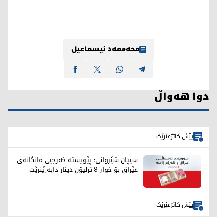
محەممەد ئیسماعیل
دوا هەواڵ
پێش کاتژمێرێک
سیپان شێروانی: پێویستە خەرجیی مانگانەی
عێراق بۆ خوار 8 ترلیۆن دینار دابەزێنرێت
پێش کاتژمێرێک