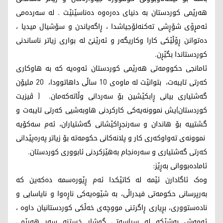
هەرێمی کوردستان بە دنیای دەرەوە دەناسێنێت . لە سەردەمی
ئەمڕۆی شۆڕشی تەکنەلۆجیاشدا ، ڕاگەیاندن و سۆشیال میدیا ،
دەتوانن ڕۆڵێکی کارا وکاریگەر و ئەرێنێ لە بواری زیاتر ناساندنی
کوردستاندا بگێڕن.
ئامانجی حکوومەتی هەرێمی کوردستان ئەوەیە کە بە هاوکاری
کەرتی تایبەت، بتوانێت لە ماوەی 10 ساڵی داهاتوودا، 20 ملیۆن
گەشتیاری بیانی ڕابکێشین بۆ سەردانی وڵاتەکەمان. ( ڤیزیت
کوردستان)یش نموونەیەکی کارکردنی هاوبەشیی کەرتی تایبەت و
گشتییە بۆ هاندان و سەرنجڕاکێشانی گەشتیاران، ئەم سەکۆیە
نموونەی تەواوکەری کار و پلانەکانی حکومەتە بۆ زیاتر پەرەپێدانی
کەرتی گەشتیاری و سەرەنجام بەهێزکردنی ئابووری کوردستان.
ئامادەبووانی بەڕێز:
وەک ئاگادارن ئێمە لە کاتێکدا ئەم ڕێورەسمە دەکەین کە
بەرپرسانی حکومەتی فیدراڵی، بە شێوەیەکی ناڕەوا و نایاسایی و
نادەستووری، بڕیاری ڕاگرتنی مووچەی خەڵکی کوردستانیان داوە ،
ئەمەش بەشێکە لە سیاسەتی گوشار خستنە سەر هەرێمی