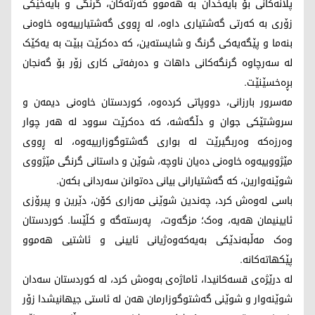
پلانەکانی بۆ بایەخدان بە هەموو کەرتەکان، گرنگی و بایەخێکی
زۆری بە کەرتی گەشتیاری داوە، لە ڕووی گەشتیارییەوە خاوەنی
بنەما و پێگەیەکی گرنگ و شایستەین، کە دەکرێت ببێت بە یەکێک
لە سەرچاوە گرنگەکانی داهات و دەرفەتی کاری زۆر بۆ گەنجان
بڕەخسێنێت.
مەسرور بارزانی، دووپاتی کردەوە، کوردستان خاوەنی دیمەن و
سروشتێکی جوان و دڵگەشە، کە دەکرێت سوود لە هەر چوار
وەرزەکە وەربگیرێت لە بواری گەشتوگوزارییەوە، لە ڕووی
مێژووییەوە خاوەنی دەیان ناوچە، شوێن و داستانی گرنگی مێژووی
شوێنەوارین، کە گەشتیارانی بیانی دەتوانن سەردانی بکەن.
باسی لەوەش کرد، چەندین شوێنی مەزاری کۆن، دێرین و پیرۆزی
ئایینیمان هەیە، وەک؛ مزگەوت، پەرستەگە و کڵێسا. کوردستان
وەک مەڵبەندێکی بەیەکەوەژیانی ئایینی و ئاشتیی هەموو
پێکهاتەکانە.
لە درێژەی قسەکانیدا، ئاماژەی بەوەش کرد، لە کوردستان سەدان
شوێنەوار و شوێنی گەشتوگوزارمان هەن لە ئاستی جیهانیشدا زۆر