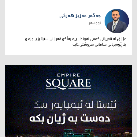
جەگەر عەزیز هەرکی
نووسەر
جەگەر عەزیز هەرکی
عێراق لە قەیرانی کەمی نەوتدا نییە بەڵکو قەیرانی ستراتیژی وزە و
بەڕێوەبردنی سامانی سروشتی دایە