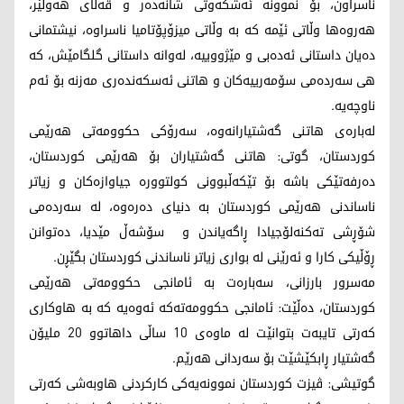
ناسراون، بۆ نموونە ئەشکەوتی شانەدەر و قەڵای هەولێر،
هەروەها وڵاتی ئێمە کە بە وڵاتی میزۆپۆتامیا ناسراوە، نیشتمانی
دەیان داستانی ئەدەبی و مێژووییە، لەوانە داستانی گلگامێش، کە
هی سەردەمی سۆمەرییەکان و هاتنی ئەسکەندەری مەزنە بۆ ئەم
ناوچەیە.
لەبارەی هاتنی گەشتیارانەوە، سەرۆکی حکوومەتی هەرێمی
کوردستان، گوتی: هاتنی گەشتیاران بۆ هەرێمی کوردستان،
دەرفەتێکی باشە بۆ تێکەڵبوونی کولتوورە جیاوازەکان و زیاتر
ناساندنی هەرێمی کوردستان بە دنیای دەرەوە، لە سەردەمی
شۆڕشی تەکنەلۆجیادا ڕاگەیاندن و سۆشەڵ مێدیا، دەتوانن
ڕۆڵیکی کارا و ئەرێنی لە بواری زیاتر ناساندنی کوردستان بگێڕن.
مەسرور بارزانی، سەبارەت بە ئامانجی حکوومەتی هەرێمی
کوردستان، دەڵێت: ئامانجی حکوومەتەکە ئەوەیە کە بە هاوکاری
کەرتی تایبەت بتوانێت لە ماوەی 10 ساڵی داهاتوو 20 ملیۆن
گەشتیار ڕابکێشێت بۆ سەردانی هەرێم.
گوتیشی: ڤیزت کوردستان نموونەیەکی کارکردنی هاوبەشی کەرتی