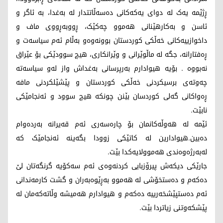
ڕژێمە یەک لە دوای یەکەکانی دەسەڵاتتدار لە بەغدا، بە ئاگر و
ئاسن و بەکارهێنانی هەموو چەکێک، ڕووبەڕووی ماف و
داخوازییەکانی خەڵکی کوردستان بوونەوەو بەڵام ئەم سیاسەت و
ڕەفتارانە، جگە لە ماڵوێرانی و وێرانکاری، هیچ سوودێکی بۆ عێراق
نەبووە . بۆیە هیوادارم بەرپرسانی بەغداش واز لەو سیاسەتە
چەوتەی برسیکردنی خەڵکی کوردستان و پێشێلکردنی مافە
ڕەواکانی گەلی کوردسان بێنن چونکە هیچ سوود و ئەنجامێکی
نابێت.
ئێمە لە هەوڵەکانمان بۆ چارەسەری ئەم قەیرانە بەردەوام
دەبین.هیوادارین لە کاتێکی زوودا بگەینە ئەنجامێک کە
لەبەرژەوەندی هەموولایەکدا بێت.
جارێکی دیکەش پیرۆزبایی کردنەوەی ئەم سەکۆیە گرنگەتان لێ
دەکەم و دەستخۆشی لە هەموو بەڕێوەبەران و گشت کارمەندانی
ئەم دەستپێشخەرییە دەکەم و هیوادارم هەمیشە وڵاتەکەمان لە
پێشکەوتنی زیاتردا بێت.