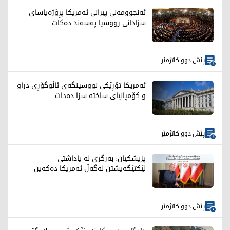
ئەنجوومەنی پیرانی ئەمریکا پڕۆژەیاسای
سزادانی رووسیا په‌سه‌ند ده‌كات
پێش دوو کاتژمێر
ئەمریکا تۆڕێکی نووسینگەی ئاڵوگۆڕی دراو
و کۆمپانیای ساختە سزا دەدات
پێش دوو کاتژمێر
پزیشکیان: بەرگری لە یاداشتی
لێکتێگەیشتن لەگەڵ ئەمریکا دەکەین
پێش دوو کاتژمێر