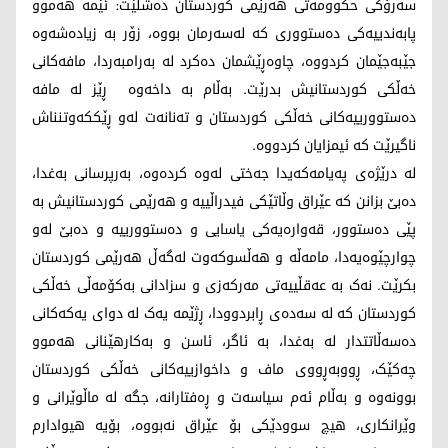
سەرۆکی حکوومەتی هەرێمی کوردستان دەشڵێت: ئێمە هەموو
پابەندییەکی دەستووری کە لەسەرمان بووە، زۆر بە زیادەشەوە
جێبەجێمان کردووە، چاوەڕێشمان دەکرد لە بەرامبەردا، مافەکانی
خەڵکی کوردستانیش بدرێت. بەڵام بە داخەوە ڕێز لە مافە
دەستوورییەکانی خەڵکی کوردستان و تەنانەت لەو ڕێککەوتنناش
ناگیرێت کە ئیمزایان کردووە.
لە درێژەی پەیامەکەیدا جەختی لەوە کردەوە، بەرپرسانی بەغدا،
دەبێ بزانن کە عێراق وڵاتێکی فیدراڵییە و هەرێمی کوردستانیش بە
پێی دەستوور، قەوارەیەکی یاسایی و دەستوورییە و دەبێ لەو
چوارچێوەیەدا، مامەڵە و هەڵسوکەوت لەگەڵ هەرێمی کوردستان
بکرێت. نەک بە عەقڵییەتی مەرکەزی و سزادانی بەکۆمەڵی خەڵکی
کوردستان کە لە سەدەی ڕابردوودا، ڕژێمە یەک لە دوای یەکەکانی
دەسەڵاتتدار لە بەغدا، بە ئاگر، ئاسن و بەکارهێنانی هەموو
چەکێک، ڕووبەڕووی ماف و داخوازییەکانی خەڵکی کوردستان
بوونەوە و بەڵام ئەم سیاسەت و ڕەفتارانە، جگە لە ماڵوێرانی و
وێرانکاری، هیچ سوودێکی بۆ عێراق نەبووە، بۆیە هیوادارم