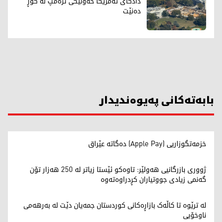
دادگای ئەمریکا خەونێکی ترەمپ لە گۆڕ
دەنێت
بابەتەکانی پەیوەندیدار
خزمەتگوزاریی (Apple Pay) دەگاتە عێراق
ژووری بازرگانیی هەولێر: تاوەکو ئێستا زیاتر لە 250 هەزار تۆن
گەنمی زیادی جووتیاران کڕدراوەتەوە
لە ترێوە تا کاڵەک بازاڕەکانی کوردستان جمەیان دێت لە بەرهەمی
ناوخۆیی