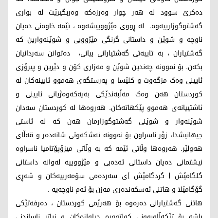
دەکرێ سوود لە هەر چوار وەرزەکە وەربگیرێت لە بواری
گەشتوگوزارییەوە. لە ڕووی مێژووییشەوە ، ئێمە خاوەنی دەیان
ناوچە و شوێن و داستانی گرنگی مێژوویی و شوێنەوارین کە
گەشتیاران ، بە تایبەتی گەشتیارانی بیانی، دەتوانن سەردانیان
بکەن. بۆ نموونە چەندین شوێن و مەزاری کۆن و دێرین و پیرۆزی
ئایینی وەک مزگەوت و کلێسا و پەرستگەی هەموو ئایینەکان لە
کوردستان هەن وەک مەڵبەندێکی بەیەکەوەژیانی ئایینی و
ئاشتییانەی هەموو پێکهاتەکان. هەروەها لە کوردستان سەدان
شوێنەوار و شوێنی گەشتوگوزارمان هەن کە لە ئاستی
جیهانیشدا، زۆر ناسراون بۆ نموونە ئەشکەوتی شانەدەر و قەڵای
هەولێر. هەروەها وڵاتی ئێمە کە بە وڵاتی میزۆپۆتامیا ناسراوە
نیشتمانی دەیان داستانی ئەدەبی و مێژووییە لەوانە داستانی
گلگامێش ( گردگامێش )ی سەردەمی سۆمەرییەکان و شەڕی
گۆگامێلا و هاتنی ئەسکەندەری مەزن بۆ ئەم ناوچەیە .
هاتنی گەشتیارانی دەرەوە بۆ هەرێمی کوردستان ، دەرفەتێکی
باشە بۆ تێکەڵاوبوونی کولتوورە جیاوازەکان و زیاتر ناساندنی