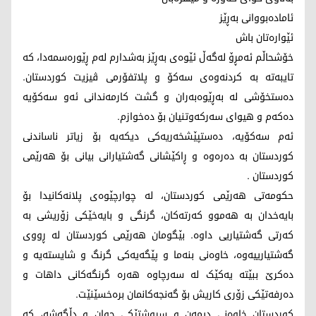
ئامادەبووانی بەڕێز
ئێوارەتان باش
خۆشحاڵم ئەمڕۆ لەگەڵ ئێوەی بەڕێز بەشدارم لەم ڕێورەسمەدا، کە
تایبەتە بە کردنەوەی سەکۆ و پلاتفۆرمی ڤیزیت کوردستان.
دەستخۆشی لە بەڕێوەبەران و گشت کارمەندانی ئەو سەکۆیە
دەکەم و هیوای سەرکەوتنیان بۆ دەخوازم.
ئەم سەکۆیە، دەستپێشخەریەکی دیکەیە بۆ زیاتر ناساندنی
کوردستان بە دەرەوە و ڕاکێشانی گەشتیارانی بیانی بۆ هەرێمی
کوردستان .
حکومەتی هەرێمی كوردستان، لە چوارچێوەی پلانەکانیدا بۆ
بایەخدان بە هەموو کەرتەکان، گرنگی و بایەخێکی زۆریشی بە
کەرتی گەشتیاریی داوە. بێگومان هەرێمی کوردستان لە ڕووی
گەشتیارییەوە، خاوەنی بنەما و پێگەیەکی گرنگ و شایستەیە و
دەکرێ ببێتە یەکێک لە سەرچاوە هەرە گرنگەکانی داهات و
دەرفەتێکی زۆری کاریش بۆ گەنجەکانمان برەخسێنێت.
کوردستان خاوەنی دیمەن و سروشتێکی جوان و دڵگەشە، کە