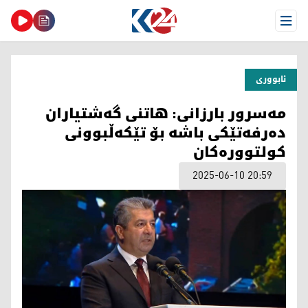
Open Menu
ئابووری
مەسرور بارزانی: هاتنی گەشتیاران
دەرفەتێکی باشە بۆ تێکەڵبوونی
کولتوورەکان
2025-06-10 20:59