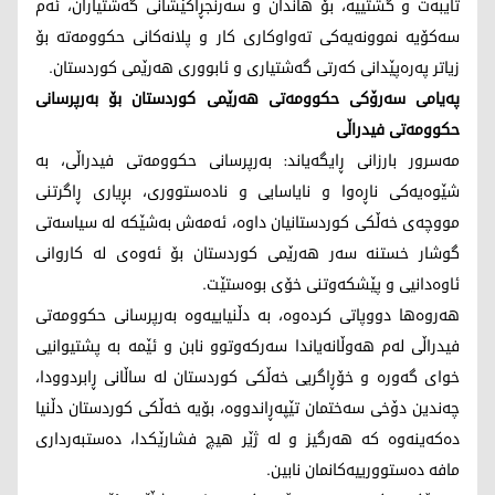
تایبەت و گشتییە، بۆ هاندان و سەرنجڕاکێشانی گەشتیاران، ئەم
سەکۆیە نموونەیەکی تەواوکاری کار و پلانەکانی حکوومەتە بۆ
زیاتر پەرەپێدانی کەرتی گەشتیاری و ئابووری هەرێمی کوردستان.
پەیامی سەرۆکی حکوومەتی هەرێمی کوردستان بۆ بەرپرسانی
حکوومەتی فیدراڵی
مەسرور بارزانی ڕایگەیاند: بەرپرسانی حکوومەتی فیدراڵی، بە
شێوەیەکی ناڕەوا و نایاسایی و نادەستووری، بڕیاری ڕاگرتنی
مووچەی خەڵکی کوردستانیان داوە، ئەمەش بەشێکە لە سیاسەتی
گوشار خستنە سەر هەرێمی کوردستان بۆ ئەوەی لە کاروانی
ئاوەدانیی و پێشکەوتنی خۆی بوەستێت.
هەروەها دووپاتی کردەوە، بە دڵنیاییەوە بەرپرسانی حکوومەتی
فیدراڵی لەم هەوڵانەیاندا سەرکەوتوو نابن و ئێمە بە پشتیوانیی
خوای گەورە و خۆڕاگریی خەڵکی کوردستان لە ساڵانی ڕابردوودا،
چەندین دۆخی سەختمان تێپەڕاندووە، بۆیە خەڵکی کوردستان دڵنیا
دەکەینەوە کە هەرگیز و لە ژێر هیچ فشارێکدا، دەستبەرداری
مافە دەستوورییەکانمان نابین.