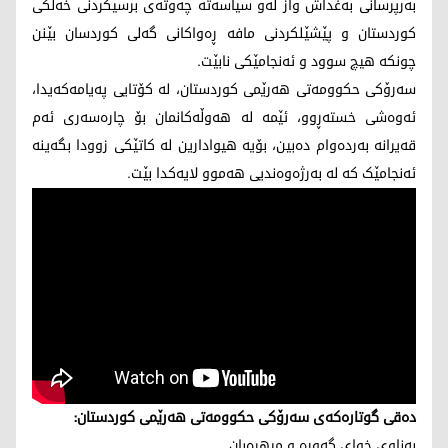
بەرپرسانی بەغداش واز لەو سیاسەتە چەوتەی برسیکردنی خەڵکی
کوردستان و پێشێلکردنی مافە ڕەواکانی گەلی کوردسان بێنن
چونکە هیچ سوود و ئەنجامێکی نابێت.
سەرۆکی حکوومەتی هەرێمی کوردستان، لە کۆتایی پەیامەکەیدا،
ئەوەشی خستەڕوو، ئێمە لە هەوڵەکانمان بۆ چارەسەری ئەم
قەیرانە بەردەوام دەبین، بۆیە هیوادارین لە کاتێکی زوودا بگەینە
ئەنجامێک کە لە بەرژەوەندیی هەموو لایەکدا بێت.
دەقی گوتارەکەی سەرۆکی حکوومەتی هەرێمی کوردستان:
بەناوی خوای گەورە و میهرەبان