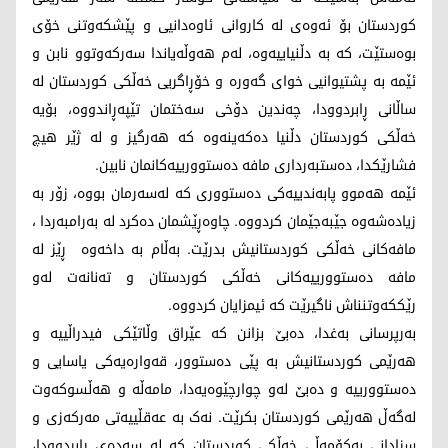
کوردستان بۆ ئەوەی لە کاروانی ئاوەدانیی و پێشکەوتنی خۆی
بوەستێت، کە بە دڵنیاییەوە، لەم هەوڵەیاندا سەرکەوتوو نابن و
ئێمە بە پشتیوانیی خوای گەورە و خۆڕاگریی خەڵکی کوردستان لە
ساڵانی ڕابردوودا، چەندین دۆخی سەختمان تێپەڕاندووە، بۆیە
خەڵکی کوردستان دڵنیا دەکەینەوە کە هەرگیز و لە ژێر هیچ
فشارێکدا، دەستبەرداری مافە دەستوورییەکانمان نابین.
ئێمە هەموو پابەندییەکی دەستووری کە لەسەرمان بووە، زۆر بە
زیادەشەوە جێبەجێمان کردووە. چاوەڕێشمان دەکرد لە بەرامبەردا ،
مافەکانی خەڵکی کوردستانیش بدرێت. بەڵام بە داخەوە ڕێز لە
مافە دەستوورییەکانی خەڵکی کوردستان و تەنانەت لەو
رێککەوتنناش ناگیرێت کە ئیمزایان کردووە.
بەرپرسانی بەغدا، دەبێ بزانن کە عێراق وڵاتێکی فیدراڵییە و
هەرێمی کوردستانیش بە پێی دەستوور، قەوارەیەکی یاسایی و
دەستوورییە و دەبێ لەو چوارچێوەیەدا، مامەڵە و هەڵسوکەوت
لەگەڵ هەرێمی کوردستان بکرێت. نەک بە عەقڵییەتی مەرکەزی و
سزادانی بەکۆمەڵی خەڵکی کوردستان کە لە سەدەی ڕابردوودا،