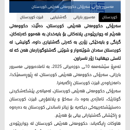
مەسرور بارزانی، سەرۆکی حکوومەتی هەرێمی کوردستان
کوردستان
مەسرور بارزانی
گەشتیاریی
ڤیزت کوردستان
سەرۆکی حکوومەتی هەرێمی کوردستان، دەڵێت: حکوومەتی
هەرێم لە چوارچێوەی پلانەکانی بۆ بایەخدان بە هەموو کەرتەکان،
گرنگی و بایەخێکی زۆری بە کەرتی گەشتیاری داوە، گوتیشی: لە
کوردستان سەدان شوێنەوار و شوێنی گەشتوگوزارمان هەن کە لە
ئاستی جیهانیدا زۆر ناسراون.
ئەمڕۆ سێشەممە 10ـی حوزەیرانی 2025، بە ئامادەبوونی مەسرور
بارزانی، سەرۆکی حکوومەتی هەرێمی کوردستان، لە ڕێوڕەسمێکدا،
دامەزراوەی ڤیزت کوردستان ڕاگەیەنرا.
سەرۆکی حکوومەتی هەرێمی کوردستان، لەمیانەی پێشکەشکردنی
گوتارێک، ئاماژەی بەوە دا، سەکۆ و پلاتفۆڕمی ڤیزت کوردستان
دەستپێشخەرییەکی دیکەیە بۆ زیاتر ناساندنی کوردستان بە دەرەوە
و ڕاکێشانی گەشتیارانی بیانی بۆ هەرێم.
هاوکات ڕایگەیاند: حکوومەتی هەرێمی کوردستان لە چوارچێوەی