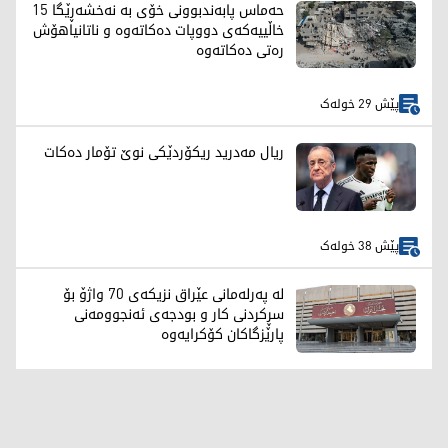
حەماس پابەندبوونی خۆی بە نەخشەڕێگا 15
خاڵییەکەی دووپات دەکاتەوە و ناتانیاهۆش
رەتی دەکاتەوە
پێش 29 خولەک
ریال مەدرید ریکۆردێکی نوێ تۆمار دەکات
پێش 38 خولەک
لە پەرلەمانی عێراق نزیکەی 70 واژۆ بۆ
سڕکردنی کار و بودجەی ئەنجوومەنی
پارێزگاکان کۆکرایەوە