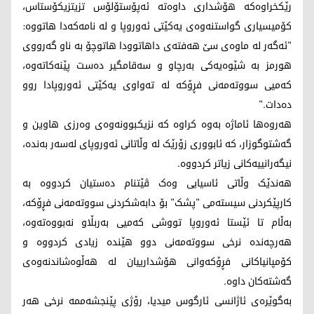
رێکخراوەکە هۆشداری داوەتە ئەپۆستۆلۆس تزیتزیکۆستاس،
کۆمیسیاری گواستنەوەی یەکێتی ئەوروپا و لە نامەکەدا هاتووە:
"ئەگەر لە ماوەی سێ هەفتەی داهاتوودا هاتوچۆ بە ناو گەرووی
هورمز بە شێوەیەکی بەرچاو و سەقامگیر دەست پێنەکاتەوە،
کەمیی سووتەمەنی فڕۆکە لە تەواوی یەکێتی ئەوروپادا روو
دەدات."
هەروەها ئاماژە بەوە کراوە کە نزیکبوونەوەی وەرزی هاوین و
گەشتوگوزار، کە ئابووری زۆرێک لە وڵاتانی ئەوروپای لەسەر بەندە،
نیگەرانییەکانی زیاتر کردووە.
هەندێک وڵاتی ئاسیایی وەک ڤێتنام دەستیان کردووە بە
کارپێکردنی سیستەمی "پشک" بۆ دابەشکردنی سووتەمەنی فڕۆکە،
بەڵام تا ئێستا ئەوروپا تووشی کەمیی بەربڵاو نەبووەتەوە،
هەرچەندە نرخی سووتەمەنی دوو هێندە زیادی کردووە و
کۆمپانیاکانی فڕۆکەوانی هۆشدارییان لە هەڵوەشاندنەوەی
گەشتەکان داوە.
بەگوێرەی ئاژانسی ئارگوس میدیا، رۆژی پێنجشەممە نرخی هەر