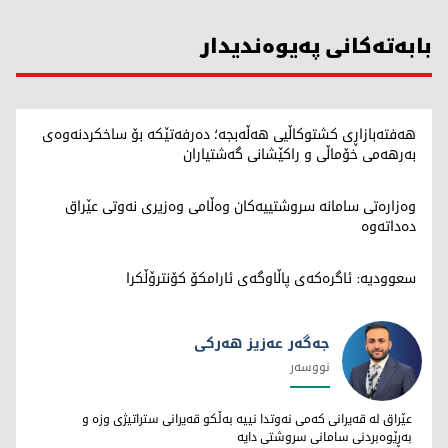
بابەتەکانی پەیوەندیدار
هەفتەبازاڕی کشتوکاڵیی هەڵەبجە؛ دەرفەتێکە بۆ ساخکردنەوەی
بەرهەمی خۆماڵی و راکێشانی گەشتیاران
وەزارەتی سامانە سروشتییەکان وەڵامی وەزیری نەوتی عێراق
دەداتەوە
سعوودیە: ئاگرەکەی پاڵاوگەی ئارامکۆ کۆنترۆڵکرا
جەگەر عەزیز هەرکی
نووسەر
جەگەر عەزیز هەرکی
عێراق لە قەیرانی کەمی نەوتدا نییە بەڵکو قەیرانی ستراتیژی وزە و
بەڕێوەبردنی سامانی سروشتی دایە