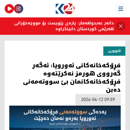
Open Menu
دانەر عەبدولغەفار: پارەی پێویست بۆ مووچەخۆرانی
هەرێمی کوردستان دابینکراوە
ئابووری
فڕۆکەخانەکانی ئەوروپا: ئەگەر
گەرووی هورمز نەکرێتەوە
فڕۆکەخانەکانمان بێ سووتەمەنی
دەبن
2026-04-12 09:59