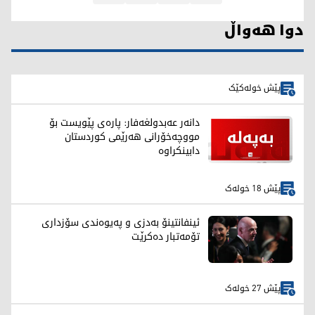
دوا هەواڵ
پێش خولەکێک
دانەر عەبدولغەفار: پارەی پێویست بۆ
مووچەخۆرانی هەرێمی کوردستان
دابینکراوە
پێش 18 خولەک
ئینفانتینۆ بەدزی و پەیوەندی سۆزداری
تۆمەتبار دەکرێت
پێش 27 خولەک