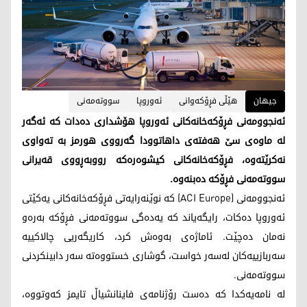
جیهان
هێڵی فڕۆکەوانی
ئەوروپا
سووتەمەنی
ئەنجوومەنی فڕۆکەخانەکانی ئەوروپا هۆشداری دەدات کە ئەگەر
لە ماوەی سێ هەفتەی داهاتوودا گەرووی هورمز بە تەواوی
نەکرێتەوە، فڕۆکەخانەکانی کیشوەرەکە رووبەڕووی قەیرانی
سووتەمەنی فڕۆکە دەبنەوە.
ئەنجوومەنی (ACI Europe) کە نوێنەرایەتی فڕۆکەخانەکانی یەکێتی
ئەوروپا دەکات، رایگەیاند کە یەدەگی سووتەمەنی فڕۆکە بەرەو
نەمان دەچێت. ئاماژەی بەوەش کرد، کاریگەریی چالاکییە
سەربازییەکان لەسەر خواست، گوشاری خستووەتە سەر دابینکردنی
سووتەمەنی.
لە نامەیەکدا کە دەست رۆژنامەی فاینانشیاڵ تایمز کەوتووە،