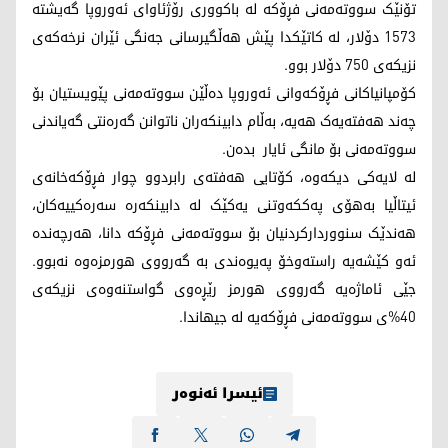
تۆنێک سووتەمەنی فڕۆکە لە باکووری رۆژئاوای ئەوروپا گەیشتە
1573 دۆلار، لە کاتێکدا پێش هەڵگیرسانی جەنگی ئێران نرخەکەی
نزیکەی 750 دۆلار بوو.
کۆمپانیاکانی فڕۆکەوانی ئەوروپا دەڵێن سووتەمەنی پێویستیان بۆ
چەند هەفتەیەک هەیە، بەڵام دابینکەران ناتوانن گەرەنتی گەیاندنی
سووتەمەنی بۆ مانگی ئایار بدەن.
لە لایەکی دیکەوە، کۆتایی هەفتەی رابردوو چوار فڕۆکەخانەی
ئیتاڵیا بەهۆی پەککەوتنی یەکێک لە دابینکەرە سەرەکییەکان،
هەندێک سنووردارکردنیان بۆ سووتەمەنی فڕۆکە دانا، هەرچەندە
ئەو کێشەیە راستەوخۆ پەیوەندی بە گەرووی هورمزەوە نەبوو.
جێی ئاماژەیە گەرووی هورمز رێڕەوی گواستنەوەی نزیکەی
40%ی سووتەمەنی فڕۆکەیە لە جیهاندا.
ئیسرا ئەنوەر