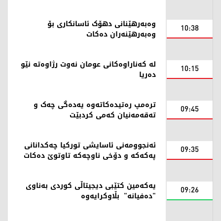
وەبەرهێنانی دهۆک ئاسانکاری بۆ
10:38
وەبەرهێنەران دەکات
لە کەناراوەکانی عومان نەوت رژاوەته‌ نێو
10:15
ده‌ریا
ترەمپ رەتیدەکاتەوە یەدەگی چەک و
09:45
تەقەمەنیان کەمی کردبێت
ئەنجوومەنی ئاسایشی تورکیا چەکدانانی
09:35
پەکەکە و دۆخی ناوچەکە تاوتوێ دەکات
یەکەمین کتێبی دیجیتاڵی کوردی بەناوی
09:26
"دەفیانە" بڵاوکرایەوە