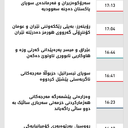
سەرۆکوەزیران و فەرماندەی سوپای
17:13
پاکستان دەچنە سعوودیە
رۆیتەرز: بەپێی رێککەوتنی ئێران و عومان
17:04
کۆنتڕۆڵی گەرووی هورمز دەدرێتە ئێران
عێراق و میسر پەرەپێدانی کەرتی وزە و
16:44
هاوکاریی ئابووری تاوتوێ دەکەن
سوپای ئیسرائیل: حزبوڵڵا مەرجەکانی
16:41
ئاگربەستی پێشێل کردووە
وەزارەتی پێشمەرگە مەرجەکانی
16:23
هەژمارکردنی خزمەتی سەربازی ساڵێک بە
دوو ساڵی راگەیاند
رووسیا.. بەڕێوەبەری کۆمپانیایەکی