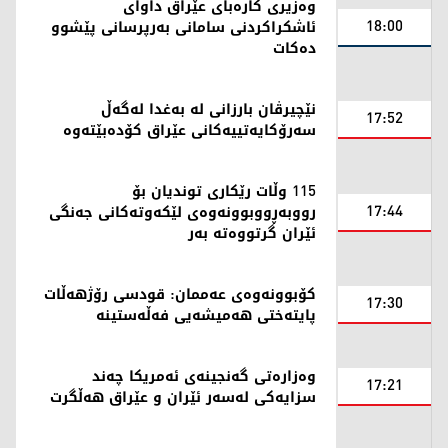
وەزیری كارەبای عێراق داوای
18:00
ئاشكراكردنی سامانی بەرپرسانی پێشوو
دەكات
نێچیرڤان بارزانی لە بەغدا لەگەڵ
17:52
سەرۆکایەتییەکانی عێراق کۆدەبێتەوە
115 وڵات رێکاری توندیان بۆ
17:44
رووبەڕووبوونەوەی لێکەوتەکانی جەنگی
ئێران گرتووەتە بەر
کۆبوونەوەی عەممان: قودسی رۆژهەڵات
17:30
پایتەختی هەمیشەیی فەڵەستینە
وەزارەتی گەنجینەی ئەمریکا چەند
17:21
سزایەکی لەسەر ئێران و عێراق هەڵگرت