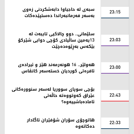
سبەی لە حاجیاوا دابەشکردنی زەوی
23:15
بەسەر فەرمانبەراندا دەستپێدەکات
سلێمانی.. دوو چالاکیی تایبەت لە
23:03
13یەمین ساڵیادی کۆچی دوایی شێرکۆ
بێکەس بەڕێوەدەچێت
هەولێر.. 16 هونەرمەند هێز و ئیرادەی
23:00
ئافرەتی کوردیان خستەسەر کانڤاس
بۆچی سوپای سووریا لەسەر سنوورەکانی
22:43
عێراق کەوتووەتە حاڵەتی
ئامادەباشییەوە؟
هاتوچۆی سۆران شۆفێران ئاگادار
22:33
دەکاتەوە