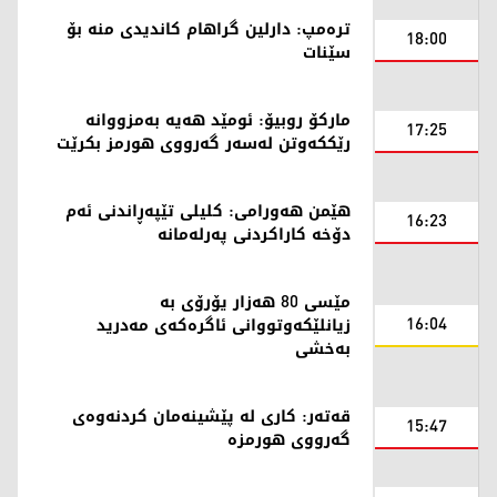
ترەمپ: دارلین گراهام کاندیدی منە بۆ
18:00
سێنات
مارکۆ روبیۆ: ئومێد هەیە بەمزووانە
17:25
رێککەوتن لەسەر گەرووی هورمز بکرێت
هێمن هەورامی: کلیلی تێپەڕاندنی ئەم
16:23
دۆخە کاراکردنی پەرلەمانە
مێسی 80 هەزار یۆرۆی بە
16:04
زیانلێکەوتووانی ئاگرەکەی مەدرید
بەخشی
قەتەر: کاری لە پێشینەمان کردنەوەی
15:47
گەرووی هورمزە