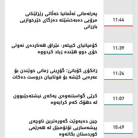
پەرلەمانی ئەڵمانیا خەڵاتی رێزلێنانی
11:44
مرۆیی دەبەخشێتە دەزگای خێرخوازیی
بارزانی
کۆمپانیای کیپلەر: عێراق هەناردەی نەوتی
11:39
خۆی دوو هێندە زیاد کردووە
زانکۆی کۆبانێ؛ گۆڕینی زمانی خوێندن بۆ
11:24
عەرەبی کێشە بۆ قوتابیان دروست دەکات
کرێی گواستنەوەی یەکەی نیشتەجێبوون
11:07
لە دهۆک کەم کرایەوە
چین دەیەوێت گەورەترین ناوچەی
10:49
پیشەسازیی ئۆتۆمبێل لە هەرێمی
کوردستان بکاتەوە