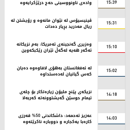
15:39
وادەی ناونووسینی حەج درێژکرایەوە
ڤینیسیۆس لە نێوان مانەوە و رۆیشتن لە
15:31
ریال مەدرید بڕیار دەدات
وەزیری گەنجینەی ئەمریکا: بەم نزیکانە
15:10
ئەگەر هەیە لەگەڵ ئێران رێکبکەوین
لە ئەفغانستان بەهۆی لافاوەوە دەیان
15:02
کەس گیانیان لەدەستداوە
نزیکەی پێنج ملیۆن زیارەتکار بۆ چلەی
14:18
ئیمام حوسێن گەیشتوونەتە کەربەلا
عەزیز ئەحمەد: داشکاندنی 50% قەرزی
14:03
کارەبا یەکجارە و دووبارە ناکرێتەوە