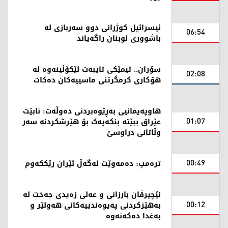
ئیسرائیل کوژرانی دوو سەربازی لە
06:54
باشووری لوبنان راگەیاند
سۆران.. تیمێکی تایبەت لێکۆڵینەوە لە
02:08
هۆکاری کرمگرتنی ماسییەکان دەکات
هاوپەیمانیی بەڕێوەبردنی دەوڵەت: نابێت
01:07
عێراق ببێتە بنکەیەک بۆ هێرشکردنە سەر
وڵاتانی دراوسێ
00:49
ترەمپ: دەمەوێت لەگەڵ ئێران رێککەوم
نێچیرڤان بارزانی و عەلی زەیدی جەخت لە
00:12
بەهێزکردنی پەیوەندییەکانی هەولێر و
بەغدا دەکەنەوە