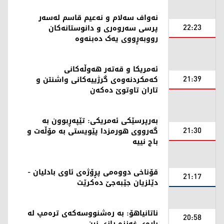
نەواف سەلام و نەعیم قاسم لەسەر
22:23
پرسی سەروەری و دانوستانەکان
رووبەڕووی یەک دەبنەوە
ئەمریکا و قەتەر هەوڵەکانی
21:39
کەمکردنەوەی گرژییەکانی واشنتن و
تاران تاوتوێ دەکەن
بەرپرسێکی ئەمریکی: تێپەڕبوون بە
21:30
گەرووی هورمزدا پێویستی بە مۆڵەت و
باج نییە
قۆناخی دووەمی پڕۆژەی ئاوی بادلیان -
21:17
دێلزیان جێبەجێ دەکرێت
ناتانیاهۆ: بە رەشنووسەکەی ترەمپ لە
20:58
بارەی غەززە رازی نین