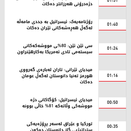
01:51
دژەدرۆنی هەرزانتر دەکات
رۆژنامەیەک: ئیسرائیل بە جددی مامەڵە
01:40
لەگەڵ هەڕەشەکانی ئێران دەکات
سی ئێن ئێن: 80%ـی مووشەکەکانی
01:24
سیستەمی تادی ئەمریکا بەکارهێنراون
میدیای ئێرانی: تاران لەبارەی گەرووی
01:16
هورمز تەنیا دانوستان لەگەڵ عومان
دەکات
میدیای ئیسرائیل: کۆگاکانی دژە
00:50
مووشەکی وڵاتەکە 81% خاڵی بوونە
تورکیا و عێراق لەسەر پڕۆژەیەکی
00:35
ستراتیژیی گاز دانوستان دەکەن