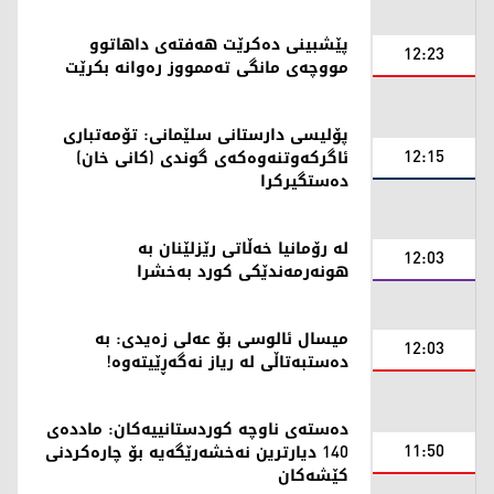
پێشبینی دەکرێت هەفتەی داهاتوو
12:23
مووچەی مانگی تەممووز رەوانە بکرێت
پۆلیسی دارستانی سلێمانی: تۆمەتباری
12:15
ئاگرکەوتنەوەکەی گوندی (کانی خان)
دەستگیرکرا
لە رۆمانیا خەڵاتی رێزلێنان بە
12:03
هونەرمەندێکی کورد بەخشرا
میسال ئالوسی بۆ عەلی زەیدی: بە
12:03
دەستبەتاڵی لە ریاز نەگەڕێیتەوە!
دەستەی ناوچە کوردستانییەکان: ماددەی
11:50
140 دیارترین نەخشەرێگەیە بۆ چارەکردنی
کێشەکان