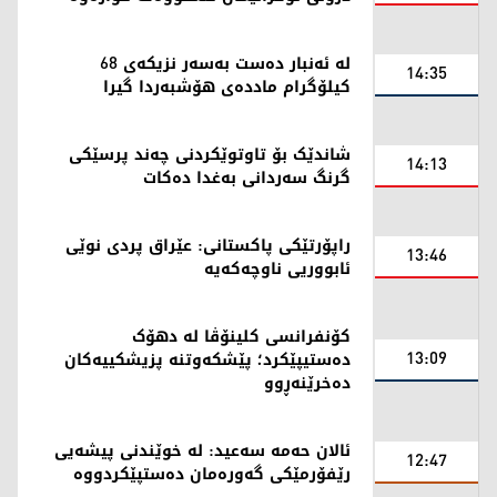
لە ئەنبار دەست بەسەر نزیکەی 68
14:35
کیلۆگرام ماددەی هۆشبەردا گیرا
شاندێک بۆ تاوتوێکردنی چەند پرسێکی
14:13
گرنگ سەردانی بەغدا دەکات
راپۆرتێکی پاکستانی: عێراق پردی نوێی
13:46
ئابووریی ناوچەکەیە
کۆنفرانسی کلینۆڤا لە دهۆک
13:09
دەستیپێکرد؛ پێشکەوتنە پزیشکییەکان
دەخرێنەڕوو
ئالان حەمە سەعید: لە خوێندنی پیشەیی
12:47
رێفۆرمێکی گەورەمان دەستپێکردووە