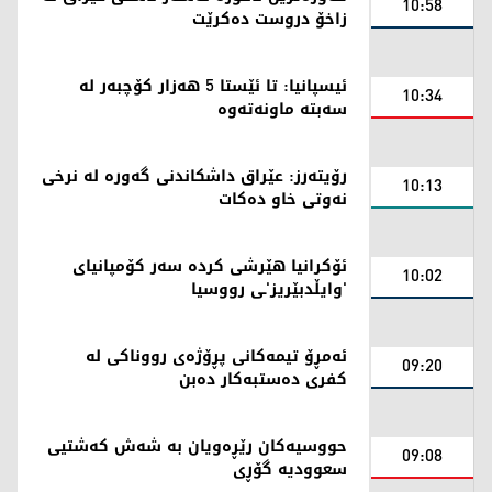
10:58
زاخۆ دروست دەکرێت
ئیسپانیا: تا ئێستا 5 هەزار کۆچبەر لە
10:34
سەبتە ماونەتەوە
رۆیتەرز: عێراق داشکاندنی گەورە لە نرخی
10:13
نەوتی خاو دەکات
ئۆکرانیا هێرشی کردە سەر کۆمپانیای
10:02
'وایڵدبێریز'ـی رووسیا
ئه‌مڕۆ تیمه‌كانی پڕۆژه‌ی رووناكی له‌
09:20
كفری ده‌ستبه‌كار ده‌بن
حووسیەکان رێڕەویان بە شەش کەشتیی
09:08
سعوودیە گۆڕی