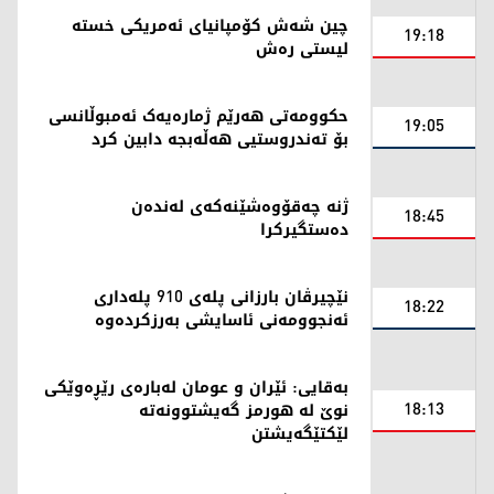
چین شەش کۆمپانیای ئەمریکی خستە
19:18
لیستی رەش
حکوومەتی هەرێم ژمارەیەک ئەمبوڵانسی
19:05
بۆ تەندروستیی هەڵەبجە دابین کرد
ژنە چەقۆوەشێنەکەی لەندەن
18:45
دەستگیرکرا
نێچیرڤان بارزانی پلەی 910 پلەداری
18:22
ئەنجوومەنی ئاسایشی بەرزکردەوە
بەقایی: ئێران و عومان لەبارەی رێڕەوێکی
18:13
نوێ لە هورمز گەیشتوونەتە
لێکتێگەیشتن