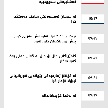
کەشتییەکی سعوودییە
لە میسان ئەفسەرێکی ساختە دەستگیر
10:17
کرا
نزیکەی 45 هەزار هاوبەش قەرزی کۆنی
09:45
پێش رووناکییان داوەتەوە
کامێراکانی خاڵ بۆ خاڵ لە گەلی عەلی بەگ
09:41
کەوتنەکار
لە کۆنگۆ ژمارەیەکی پێوانەیی قوربانییانی
09:21
ئیبۆلا تۆمار کرا
09:19
لە بەغدا خۆپیشاندانە