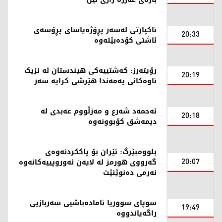
ئاکپارتی لەسەر پڕۆژەیاسای پڕۆسەی
20:33
ئاشتی کۆدەبێتەوە
رۆیتەرز: کەشتییەکی هیندستان لە نزیک
20:19
ئاوەکانی یەمەندا هێرشی کرایە سەر
ئەحمەد شەرع و مەزڵووم عەبدی لە
20:18
دیمەشق کۆبوونەوە
بلوومبێرگ: ئێران بۆ پاککردنەوەی
20:07
گەرووی هورمز لە لایەن ئەوروپییەکانەوە
نەرمی دەنوێنێت
سوپای سووریا ئامادەباشیی سەربازیی
19:49
راگەیاندووە