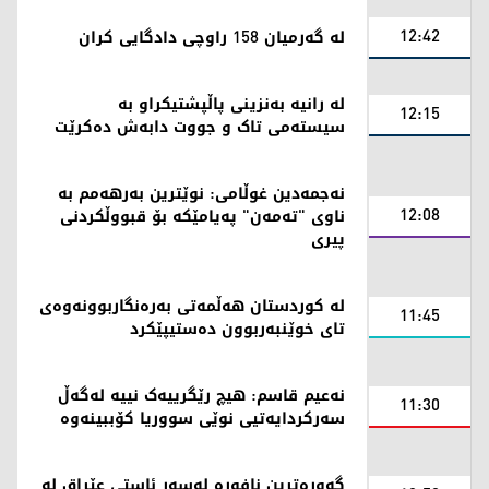
12:42
لە گەرمیان 158 راوچی دادگایی کران
لە رانیە بەنزینی پاڵپشتیکراو بە
12:15
سیستەمی تاک و جووت دابەش دەکرێت
نەجمەدین غوڵامی: نوێترین بەرهەمم بە
12:08
ناوی "تەمەن" پەیامێکە بۆ قبووڵکردنی
پیری
لە کوردستان هەڵمەتی بەرەنگاربوونەوەی
11:45
تای خوێنبەربوون دەستیپێکرد
نەعیم قاسم: هیچ رێگرییەک نییە لەگەڵ
11:30
سەرکردایەتیی نوێی سووریا کۆببینەوە
گەورەترین نافورە لەسەر ئاستی عێراق لە