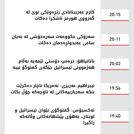
کازم غەریبئابادی رێڕەوێکی نوێ لە
20:15
گەرووی هورمز ئاشکرا دەکات
سەرۆکی حکوومەت سەرەخۆشی لە بەیان
20:11
سامی عەبدولڕەحمان دەکات
ناتانیاهۆ: ترەمپ دۆستی ئێمەیە بەڵام
20:02
هەژموونی ئیسرائیل جێگەی گفتوگۆ نییە
ئیبراهیم عەزیزی: ئەمریکا ناچار دەکرێت
19:56
بنکە سەربازییەکانی لە ناوچەکە چۆڵ بکات
ئەکسیۆس: گفتوگۆی نێوان ئیسرائیل و
19:40
لوبنان، بەهۆی پێشهاتەکانی وڵاتەکە
راگیرا