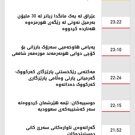
عێراق لە یەک مانگدا زیاتر لە 30 ملیۆن
23:22
بەرمیل نەوتی لە رێگەی هورمزەوە
هەناردە کردووە
پەیامی هاوخەمیی سەرۆک بارزانی بۆ
23:10
کۆچی دوایی هونەرمەند موزەفەر شافعی
مەکتەبی رێکخستنی پارێزگای کەرکووک-
22:26
گەرمیانی پارتی وەڵامی پارێزگاری
کەرکووک دەداتەوە
حوسییەکان: ئێمە هێرشمان کردووەتە
22:15
سەر کەشتییەکەی سعوودیە
گەڕانەوەی ئاوارەکانی سەرێ کانی
21:52
دەستپێدەکات