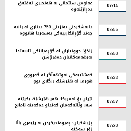
عەلوەی سلێمانی بە هەنجیری تەقتەق
09:14
دەڕازێتەوە
دابەشکردنی بەنزینی 750 دیناری لە رانیە
08:55
چه‌ند گۆڕانكارییه‌كی بەسەردا هاتووە
زاخۆ؛ جووتیاران لە گۆڕەپانێکی تایبەتدا
08:50
بەرهەمەکانیان دەفرۆشن
کەشتییەکی نەوتهەڵگر لە گەرووی
08:33
هورمز لە هێرشێک رزگاری بوو
ئێران بۆ ئەمریکا: هەر هێرشێک بکرێتە
07:59
سەر وڵاتەکەمان کەنداو دەکەینە ئامانج
پزیشکیان: پەیوەندیکردن بە رێبەری باڵا
07:20
زۆر سەختە