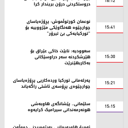
16:12
دروستکردنی درۆن بریندار کرا
نوعمان کورتوڵموش: پڕۆژەیاسای
15:41
چوارچێوە هەنگاوێکی مێژووییە بۆ
"تورکیایەکی بێ تیرۆر"
سعوودیە: نابێت خاکی عێراق بۆ
15:30
هێرشکردنە سەر دراوسێکانی
بەکاربهێنرێت
پەرلەمانی تورکیا وردەکاریی پڕۆژەیاسای
15:21
چوارچێوەی پڕۆسەی ئاشتی راگەیاند
سلێمانی.. پێشانگەی هاوبەشی
15:15
هونەرمەندانی سیرامیک کرایەوە
ئەمڕۆ هاوپەیمانیی بەڕێوەبردنی دەوڵەت