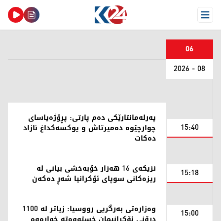
Open Menu
06
08 - 2026
پەرلەمانتارێکی دەم پارتی: پڕۆژەیاسای
15:40
چوارچێوە دەمیرتاش و یوکسەکداغ ئازاد
دەکات
نزیکەی 16 هەزار خۆبەخشی بیانی لە
15:18
ریزەکانی سوپای ئۆکرانیا شەڕ دەکەن
وەزارەتی بەرگریی رووسیا: زیاتر لە 1100
15:00
درۆنی ئۆکرانیمان خستووەتە خوارەوە