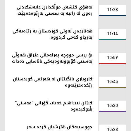
بەهۆی کێشەی موڵکداری دابەشکردنی
11:28
زەوی لە رانیە بە سستی بەڕێوەدەچێت
هەناردەی نەوتی کوردستان بە رێژەیەکی
11:14
بەرچاو کەمی کردووە
بۆ پرسی مووچە پەرلەمانی عێراق هەوڵی
10:59
بەستنی کۆبوونەوەیەکی نائاسایی دەدات
کاروباری بانگبێژان لە هەرێمی کوردستان
10:45
رێکدەخرێتەوە
کیژان ئیبراهیم خەیات گۆرانی "مەستی"
10:30
بڵاوکردەوە
حووسییەکان هێرشیان کردە سەر
10:28