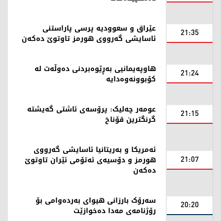
عێراق و سعوودیە پرسی پاراستنی
21:35
ئاسایشی گەرووی هورمز تاوتوێ دەکەن
هاوپەیمانیی بەڕێوەبردنی دەوڵەت لە
21:24
کۆبوونەوەدایە
عومەر چەلیک: پرۆسەی ئاشتی گەیشتە
21:15
گرنگترین قۆناخ
ئەمریکا و بەریتانیا ئاسایشی گەرووی
21:07
هورمز و دۆسیەی ئەتۆمی ئێران تاوتوێ
دەکەن
سەرۆک بارزانی هیوای بەردەوامی بۆ
20:20
رۆژنامەی مەدا دەخوازێت