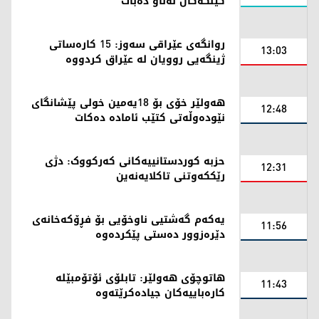
کێڵگەکان لەناو دەبات
روانگەی عێراقی سەوز: 15 کارەساتی
13:03
ژینگەیی روویان لە عێراق کردووە
هەولێر خۆی بۆ 18یەمین خولی پێشانگای
12:48
نێودەوڵەتی کتێب ئامادە دەکات
حزبە کوردستانییەکانی کەرکووک: دژی
12:31
رێککەوتنی تاکلایەنەین
یەکەم گەشتیی ناوخۆیی بۆ فڕۆکەخانەی
11:56
دێرەزوور دەستی پێکردەوە
هاتوچۆی هەولێر: تابلۆی ئۆتۆمبێلە
11:43
کارەباییەکان جیادەکرێتەوە