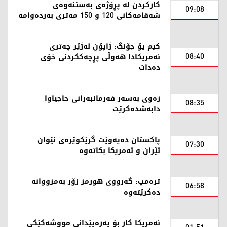
کارکردن لە پڕۆژەی بەستنەوەی
09:08
شەقامەکانی 120 و 150 مەتری بەردەوامە
کیم یۆ جۆنگ: ژاپۆن لەژێر چەتری
08:40
ئەمریکادا هەوڵی پڕچەککردنی خۆی
دەدات
زەوی بەسەر فەرمانبەرانی حاجیاوا
08:35
دابەشدەکرێت
پاکستان دەیەوێت گرێکوێرەی نێوان
07:30
ئێران و ئەمریکا بکاتەوە
ترەمپ: گەرووی هورمز زۆر بەمزووانە
06:58
دەکرێتەوە
ئەمریکا کار بۆ پەرەپێدانی مووشەکێکی