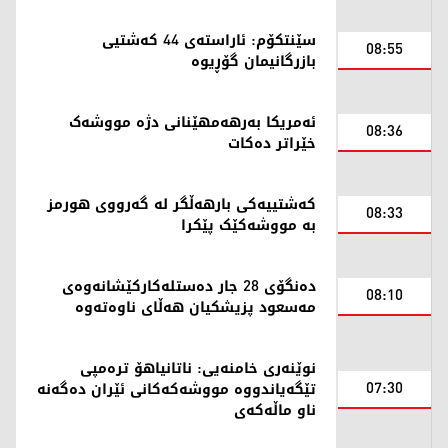
سێنتکۆم: ئاراستەی 44 کەشتیی
08:55
بازرگانیمان گۆڕیوە
ئەمریکا بەرهەمهێنانی دژە مووشەک
08:36
خێراتر دەکات
کەشتییەکی بارهەڵگر لە گەرووی هورمز
08:33
بە مووشەکێک پێکرا
دەنگۆی 28 جار دەستلەکارکێشانەوەی
08:10
مەسعود پزیشکیان هەڵای ناوەتەوە
نوێنەری خامنەیی: ناتانیاهۆ ترەمپی
07:30
تێگەیاندووە مووشەکەکانی ئێران دەگەنە
ناو ماڵەکەی