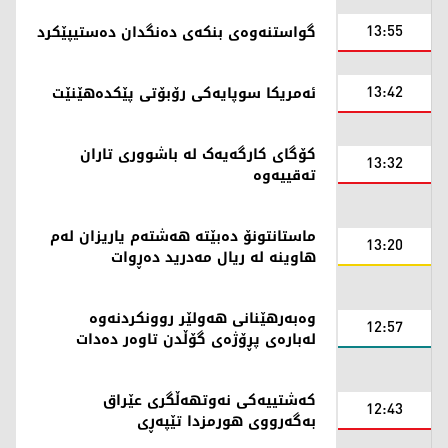
13:55
گواستنەوەی بنکەی دەنگدان دەستیپێکرد
13:42
ئەمریکا سوپایەکی رۆبۆتی پێکدەهێنێت
کۆگای کارگەیەک لە باشووری تاران
13:32
تەقییەوە
ماستانتونۆ دەبێتە هەشتەم یاریزان لەم
13:20
هاوینە لە ریال مەدرید دەڕوات
وەبەرهێنانی هەولێر روونکردنەوە
12:57
لەبارەی پڕۆژەی گۆڵدن تاوەر دەدات
کەشتییەکی نەوتهەڵگری عێراق
12:43
بەگەرووی هورمزدا تێپەڕی