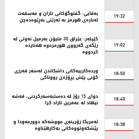
بەقایی: گفتوگۆکانی تاران و مەسقەت
19:32
لەبارەی هورمز بە ئەرێنی بەڕێوەدەچن
کێپلەر: عێراق 30 ملیۆن بەرمیل نەوتی لە
19:02
رێگەی گەرووی هورمزەوە هەناردە
کردووە
وردەکارییەکانی داشکاندن لەسەر قەرزی
18:50
کۆنی پێش پڕۆژەی رووناکی
دوای 15 رۆژ لە دەستبەسەرکردنی، قەشە
18:40
نیهاد لە عەفرین ئازاد کرا
ئەمریکا زۆرینەی مووشەکە دوورمەودا و
18:38
پێشکەوتووەکانی بەکارهێناوە