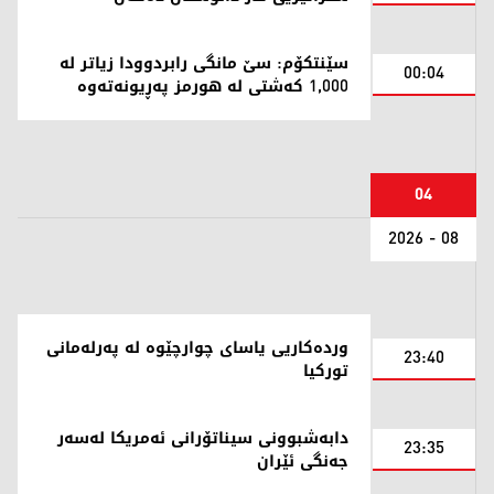
سێنتکۆم: سێ مانگی رابردوودا زیاتر لە
00:04
1,000 کەشتی لە هورمز پەڕیونەتەوە
04
08 - 2026
وردەکاریی یاسای چوارچێوە لە پەرلەمانی
23:40
تورکیا
دابەشبوونی سیناتۆرانی ئەمریکا لەسەر
23:35
جەنگی ئێران