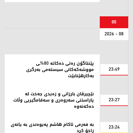
05
08 - 2026
پێنتاگۆن رەتی دەکاتە 80%ـی
23:49
مووشەکەکانی سیستەمی بەرگری
بەکارهێنابێت
نێچیرڤان بارزانی و زەیدی جەخت لە
23:27
پاراستنی سەروەری و سەقامگیریی وڵات
دەکەنەوە
بە فەرمی ئاکام هاشم پەیوەندی بە یانەی
23:24
زاخۆ کرد