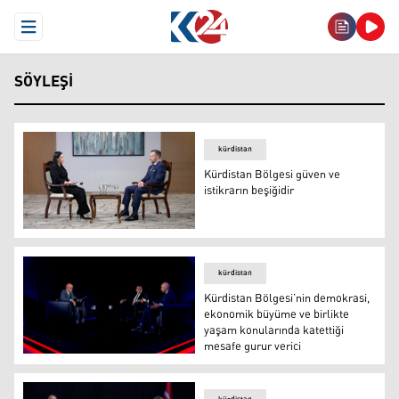
Open Menu
SÖYLEŞI
kürdistan
Kürdistan Bölgesi güven ve
istikrarın beşiğidir
Kürdistan Bölgesi güven ve istikrarın beşiğidir
kürdistan
Kürdistan Bölgesi’nin demokrasi,
ekonomik büyüme ve birlikte
yaşam konularında katettiği
mesafe gurur verici
Kurdistan24 sunucusu Hakim Ferhad ile Kanadalı milletv