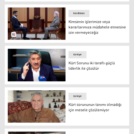
Kürdistan Bölgesi Başbakanı Mesrur Barzani ve Al-Arab
kürdistan
Kimsenin işlerimize veya
kararlarımıza müdahele etmesine
izin vermeyeceğiz
Başkan Mesud Barzani ile Sky News sunucusu
türkiye
Kürt Sorunu iki taraflı güçlü
liderlik ile çözülür
Kürt Sorunu iki taraflı güçlü liderlik ile çözülür
türkiye
Kürt sorununun tanımı olmadığı
için mesele çözülemiyor
Doğu Ergil