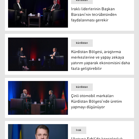
kürdistan
Iraklı liderlerinin Başkan
Barzani'nin tecrübesinden
faydalanması gerekir
Iraklı liderlerinin Başkan Barzani'nin tecrübesinden fay
kürdistan
Kürdistan Bölgesi, araştırma
merkezlerine ve yapay zekaya
yatırım yaparak ekonomisini daha
fazla geliştirebilir
Kürdistan Bölgesi, araştırma merkezlerine ve yapay zekay
kürdistan
Çinli otomobil markaları
Kürdistan Bölgesi'nde üretim
yapmayı düşünüyor
Çinli otomobil markaları Kürdistan Bölgesi'nde üretim 
Irak