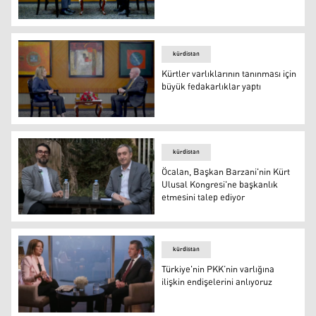
PKK'nin silah bırakması yeni ve önemli bir sürecin başlan
kürdistan
Kürtler varlıklarının tanınması için
büyük fedakarlıklar yaptı
K24 sunucusu Cemal Batun ve DEM Parti Sözcüsü Ayşe
kürdistan
Öcalan, Başkan Barzani'nin Kürt
Ulusal Kongresi'ne başkanlık
etmesini talep ediyor
K24 sunucusu Dilovan İmadeddin ve DEM Parti Eş Genel
kürdistan
Türkiye'nin PKK’nin varlığına
ilişkin endişelerini anlıyoruz