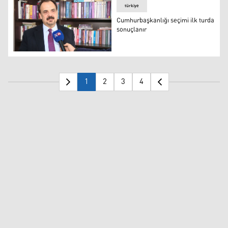
türkiye
Cumhurbaşkanlığı seçimi ilk turda
sonuçlanır
Prof. Dr. Rüstem Erkan
1
2
3
4