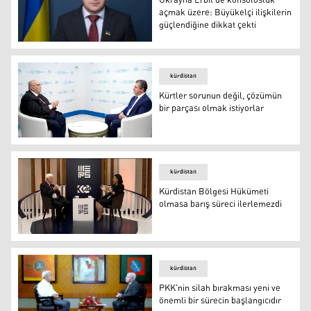
Ukrayna Erbil'de konsolosluk
açmak üzere: Büyükelçi ilişkilerin
güçlendiğine dikkat çekti
Ukrayna Erbil'de konsolosluk açmak üzere: Büyükelçi iliş
kürdistan
Kürtler sorunun değil, çözümün
bir parçası olmak istiyorlar
Kürdistan Bölgesi Başbakanı Mesrur Barzani ve Sky Ne
kürdistan
Kürdistan Bölgesi Hükümeti
olmasa barış süreci ilerlemezdi
Kürdistan Bölgesi Hükümeti olmasa barış süreci ilerlem
kürdistan
PKK'nin silah bırakması yeni ve
önemli bir sürecin başlangıcıdır