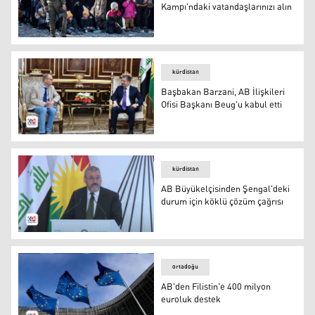
Kampı'ndaki vatandaşlarınızı alın
Irak'tan AB'ye çağrı: Hol Kampı'ndaki vatandaşlarınızı al
kürdistan
Başbakan Barzani, AB İlişkileri
Ofisi Başkanı Beug'u kabul etti
Başbakan Barzani, AB İlişkileri Ofisi Başkanı Beug'u kabu
kürdistan
AB Büyükelçisinden Şengal'deki
durum için köklü çözüm çağrısı
Avrupa Birliği'nin (AB) Irak Büyükelçisi Thomas Zeiler
ortadoğu
AB'den Filistin'e 400 milyon
euroluk destek