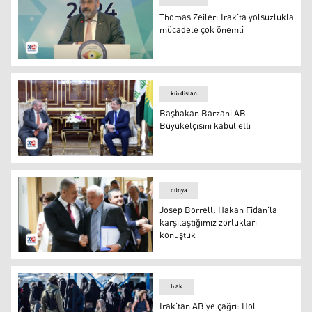
Thomas Zeiler: Irak'ta yolsuzlukla
mücadele çok önemli
AB Irak Büyükelçisi Thomas Zeiler
kürdistan
Başbakan Barzani AB
Büyükelçisini kabul etti
Başbakan Mesrur ​​Barzani ve Avrupa Birliği'nin (AB) Ira
dünya
Josep Borrell: Hakan Fidan'la
karşılaştığımız zorlukları
konuştuk
AB Dış İlişkiler ve Güvenlik Politikası Yüksek Temsilcisi
Irak
Irak'tan AB'ye çağrı: Hol