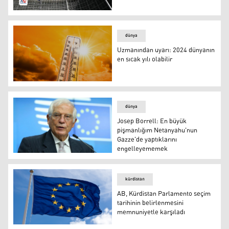
AB'den Filistin'e 400 milyon euroluk destek
dünya
Uzmanından uyarı: 2024 dünyanın
en sıcak yılı olabilir
Uzmanından uyarı: 2024 dünyanın en sıcak yılı olabilir
dünya
Josep Borrell: En büyük
pişmanlığım Netanyahu'nun
Gazze'de yaptıklarını
engelleyememek
Josep Borrell
kürdistan
AB, Kürdistan Parlamento seçim
tarihinin belirlenmesini
memnuniyetle karşıladı