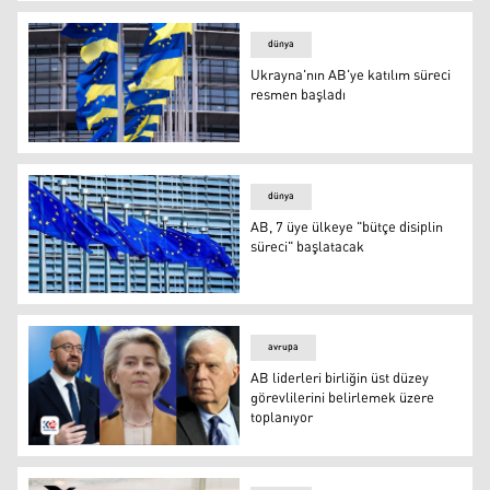
AB, Kürdistan Parlamento seçim tarihinin belirlenmesin
dünya
Ukrayna'nın AB'ye katılım süreci
resmen başladı
Ukrayna'nın AB'ye katılım süreci resmen başladı
dünya
AB, 7 üye ülkeye "bütçe disiplin
süreci" başlatacak
Avrupa Birliği
avrupa
AB liderleri birliğin üst düzey
görevlilerini belirlemek üzere
toplanıyor
AB liderleri birliğin üst düzey görevlilerini belirlemek üz