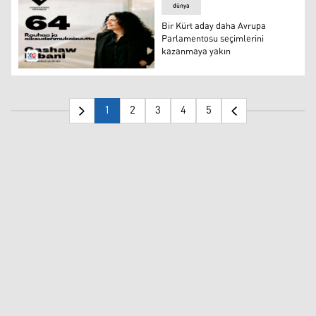
dünya
Bir Kürt aday daha Avrupa
Parlamentosu seçimlerini
kazanmaya yakın
Bir Kürt aday daha Avrupa Parlamentosu seçimlerini k
1
2
3
4
5