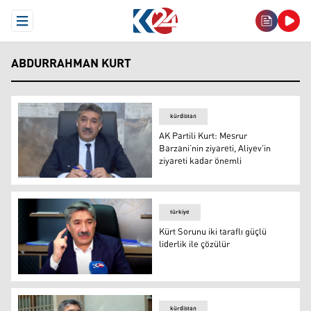
Open Menu
ABDURRAHMAN KURT
kürdistan
AK Partili Kurt: Mesrur
Barzani’nin ziyareti, Aliyev’in
ziyareti kadar önemli
AK Partili Kurt: Mesrur Barzani’nin ziyareti, Aliyev’in zi
türkiye
Kürt Sorunu iki taraflı güçlü
liderlik ile çözülür
Kürt Sorunu iki taraflı güçlü liderlik ile çözülür
kürdistan