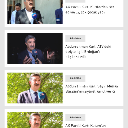
AK Partili Kurt: Kürtlerden rica
ediyoruz, çok çocuk yapın
AK Partili Kurt: Kürtlerden rica ediyoruz, çok çocuk yapı
kürdistan
Abdurrahman Kurt: ATV’deki
diziyle ilgili Erdoğan’ı
bilgilendirdik
Abdurrahman Kurt: ATV’deki diziyle ilgili Erdoğan’ı bilgil
kürdistan
Abdurrahman Kurt: Sayın Mesrur
Barzani’nin ziyareti umut verici
Abdurrahman Kurt
kürdistan
AK Partili Kurt: Kutum’un