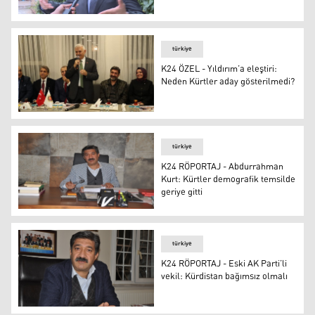
Kurt: Mesrur Barzani’nin Kürt sorununun çözümünde ro
türkiye
K24 ÖZEL - Yıldırım’a eleştiri:
Neden Kürtler aday gösterilmedi?
K24 ÖZEL - Yıldırım’a eleştiri: Neden Kürtler aday göste
türkiye
K24 RÖPORTAJ - Abdurrahman
Kurt: Kürtler demografik temsilde
geriye gitti
K24 RÖPORTAJ - Abdurrahman Kurt: Kürtler demografik t
türkiye
K24 RÖPORTAJ - Eski AK Parti’li
vekil: Kürdistan bağımsız olmalı
K24 RÖPORTAJ - Eski AK Parti’li vekil: Kürdistan bağıms