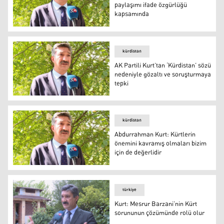
paylaşımı ifade özgürlüğü
kapsamında
Abdurrahman Kurt
kürdistan
AK Partili Kurt’tan ‘Kürdistan’ sözü
nedeniyle gözaltı ve soruşturmaya
tepki
Foto: Arşiv
kürdistan
Abdurrahman Kurt: Kürtlerin
önemini kavramış olmaları bizim
için de değerlidir
Abdurrahman Kurt
türkiye
Kurt: Mesrur Barzani’nin Kürt
sorununun çözümünde rolü olur