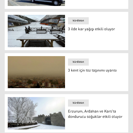
Ardahan'da yıldırım isabet eden genç hayatını kaybetti
kürdistan
3 ilde kar yağışı etkili oluyor
3 ilde kar yağışı etkili oluyor
kürdistan
3 kent için toz taşınımı uyarısı
3 kent için toz taşınımı uyarısı
kürdistan
Erzurum, Ardahan ve Kars'ta
dondurucu soğuklar etkili oluyor
Erzurum, Ardahan ve Kars'ta dondurucu soğuklar etkili 