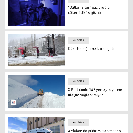
"Gülbaharlar" suç örgütü
çökertildi: 16 gözaltı
"Gülbaharlar" suç örgütü çökertildi: 16 gözaltı
kürdistan
Dört ilde eğitime kar engeli
Dört ilde eğitime kar engeli
kürdistan
3 Kürt ilinde 149 yerleşim yerine
ulaşım sağlanamıyor
3 Kürt ilinde 149 yerleşim yerine ulaşım sağlanamıyor
kürdistan
Ardahan'da yıldırım isabet eden