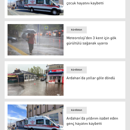
çocuk hayatını kaybetti
Ardahan'da yıldırım isabet eden çocuk hayatını kaybetti
kürdistan
Meteoroloji'den 3 kent için gök
gürültülü sağanak uyarısı
Meteoroloji'den 3 kent için gök gürültülü sağanak uyarıs
kürdistan
Ardahan’da yollar göle döndü
Ardahan’da yollar göle döndü
kürdistan
Ardahan'da yıldırım isabet eden
genç hayatını kaybetti