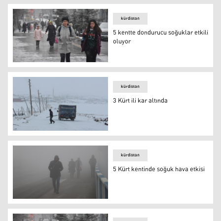
kürdistan
5 kentte dondurucu soğuklar etkili
oluyor
Ağrı
kürdistan
3 Kürt ili kar altında
3 Kürt ili kar altında
kürdistan
5 Kürt kentinde soğuk hava etkisi
5 Kürt kentinde soğuk hava etkisi