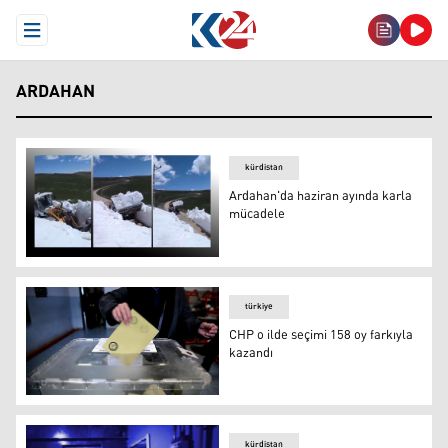
Open Menu
ARDAHAN
kürdistan
Ardahan'da haziran ayında karla
mücadele
Ardahan'da haziran ayında karla mücadele
türkiye
CHP o ilde seçimi 158 oy farkıyla
kazandı
CHP o ilde seçimi 158 oy farkıyla kazandı
kürdistan