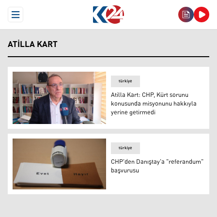
Open Menu
ATILLA KART
türkiye
Atilla Kart: CHP, Kürt sorunu
konusunda misyonunu hakkıyla
yerine getirmedi
Atilla Kart
türkiye
CHP'den Danıştay'a "referandum"
başvurusu
CHP'den Danıştay'a "referandum" başvurusu