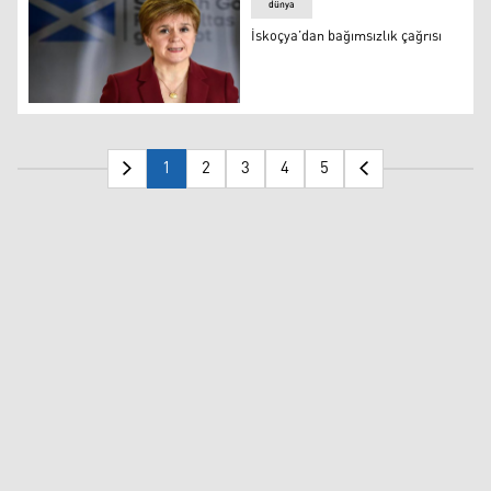
dünya
İskoçya’dan bağımsızlık çağrısı
İskoçya Bölgesel Yönetimi Başbakanı Nicola Sturgeon
1
2
3
4
5