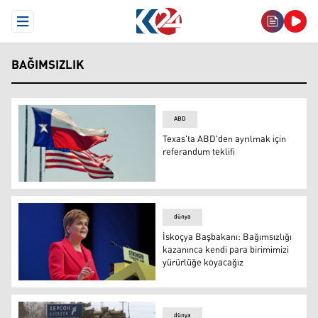
Open Menu
BAĞIMSIZLIK
ABD
Texas'ta ABD'den ayrılmak için
referandum teklifi
Texas'ta ABD'den ayrılmak için referandum teklifi
dünya
İskoçya Başbakanı: Bağımsızlığı
kazanınca kendi para birimimizi
yürürlüğe koyacağız
İskoçya Başbakanı: Bağımsızlığı kazanınca kendi para bi
dünya