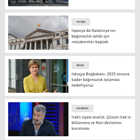
İskoçlar bağımsızlık için yürüdü
avrupa
İspanya’da Katalonya’nın
bağımsızlık talebi için
müzakereler başladı
İspanya’da Katalonya’nın bağımsızlık talebi için müzaker
dünya
İskoçya Başbakanı: 2023 sonuna
kadar bağımsızlık oylaması
hedefliyoruz
İskoçya Başbakanı: 2023 sonuna kadar bağımsızlık oylam
kürdistan
Iraklı siyasi analist: Çözüm Irak’ın
bölünmesi ve Kürt devletinin
kurulması
Cebbar Meşhedani