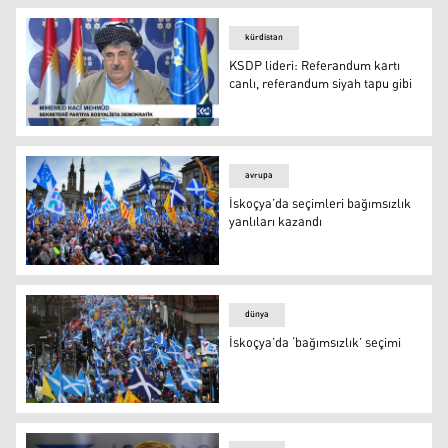
kürdistan
KSDP lideri: Referandum kartı
canlı, referandum siyah tapu gibi
KSDP lideri: Referandum kartı canlı, referandum siyah t
avrupa
İskoçya’da seçimleri bağımsızlık
yanlıları kazandı
İskoçya’da seçimleri bağımsızlık yanlıları kazandı
dünya
İskoçya’da ‘bağımsızlık’ seçimi
İskoçya bağımsızlık için seçime gidiyor