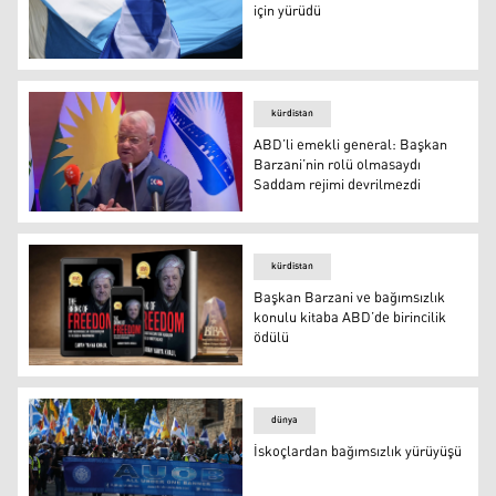
için yürüdü
İskoçlar bağımsızlık referandumu için yürüdü
kürdistan
ABD’li emekli general: Başkan
Barzani’nin rolü olmasaydı
Saddam rejimi devrilmezdi
Jay Garner
kürdistan
Başkan Barzani ve bağımsızlık
konulu kitaba ABD’de birincilik
ödülü
Başkan Barzani ve bağımsızlık konulu kitaba ABD’de biri
dünya
İskoçlardan bağımsızlık yürüyüşü