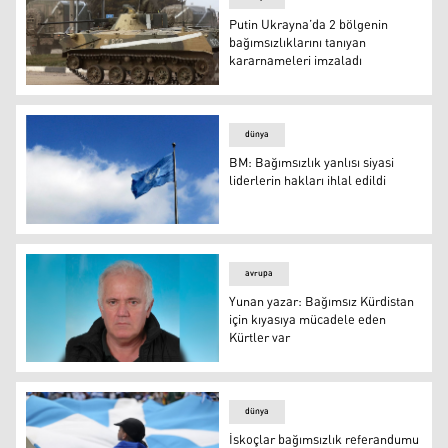
Putin Ukrayna’da 2 bölgenin
bağımsızlıklarını tanıyan
kararnameleri imzaladı
Putin Ukrayna’da 2 bölgenin bağımsızlıklarını tanıyan k
dünya
BM: Bağımsızlık yanlısı siyasi
liderlerin hakları ihlal edildi
BM: Bağımsızlık yanlısı siyasi liderlerin hakları ihlal edild
avrupa
Yunan yazar: Bağımsız Kürdistan
için kıyasıya mücadele eden
Kürtler var
Avgi gazetesinin yazarlarından Yiannis Shizas
dünya
İskoçlar bağımsızlık referandumu