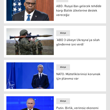
ABD: Rusya’dan gelecek tehdide
karşı Baltık ülkelerine destek
vereceğiz
ABD Savunma Bakanı Lloyd Austin
dünya
‘ABD 3 ülkeye Ukrayna’ya silah
gönderme izni verdi’
‘ABD 3 ülkeye Ukrayna’ya silah gönderme izni verdi’
dünya
NATO: Müttefiklerimizi korumak
için planımız var
NATO: Müttefiklerimizi korumak için planımız var
dünya
Putin: Birlik, verimsiz ekonomi