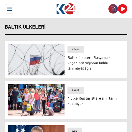
Open Menu
BALTIK ÜLKELERI
dünya
Baltık ülkeleri: Rusya’dan
kaçanlara sığınma hakkı
tanımayacağız
Baltık ülkeleri: Rusya’dan kaçanlara sığınma hakkı tanı
dünya
4 ülke Rus turistlere sınırlarını
kapatıyor
Rus turistler
ABD